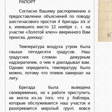
РАПОРТ
Согласно Вашему распоряжению о
предоставлении объяснений по поводу
шестичасового простоя 4 бригады з/к з/
к, имевшего место 12 ноября с. г. на
участке «Золотой ключ» вверенного Вам
прииска, доношу:
Температура воздуха утром была
свыше пятидесяти градусов. Наш
градусник сломан дежурным
надзирателем, о чем я докладывал вам.
Однако определить температуру было
можно, потому что плевок замерзал на
лету.
Бригада была выведена
своевременно, но к работе приступить
не могла из-за того, что у бойлера,
которым обслуживается наш участок и
разогревается мерзлый грунт, вовсе