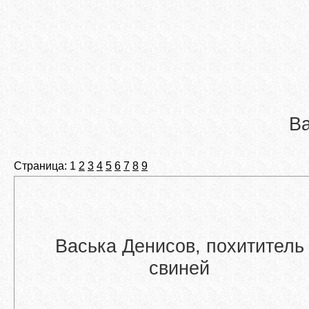
Ва
Страница: 1
2
3
4
5
6
7
8
9
Васька Денисов, похититель
свиней