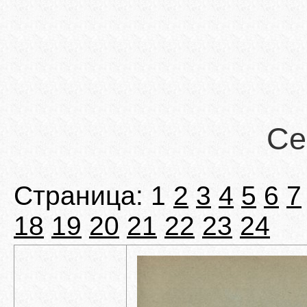
Се
Страница: 1
2
3
4
5
6
7
18
19
20
21
22
23
24