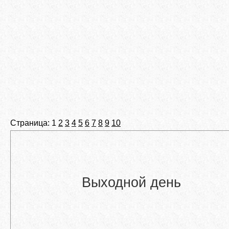
Страница: 1
2
3
4
5
6
7
8
9
10
Выходной день