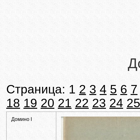
Д
Страница: 1
2
3
4
5
6
7
18
19
20
21
22
23
24
2
Домино I