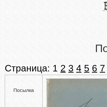
П
Страница: 1
2
3
4
5
6
7
Посылка