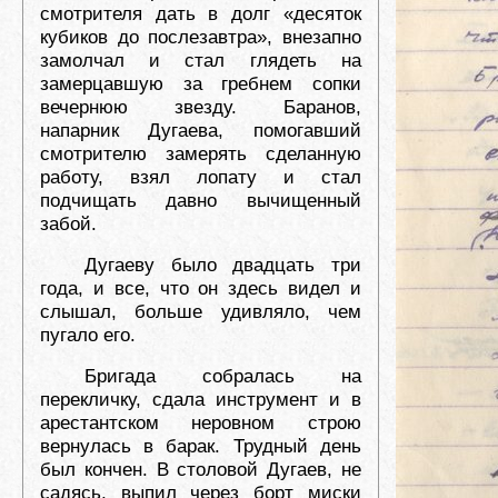
смотрителя дать в долг «десяток
кубиков до послезавтра», внезапно
замолчал и стал глядеть на
замерцавшую за гребнем сопки
вечернюю звезду. Баранов,
напарник Дугаева, помогавший
смотрителю замерять сделанную
работу, взял лопату и стал
подчищать давно вычищенный
забой.
Дугаеву было двадцать три
года, и все, что он здесь видел и
слышал, больше удивляло, чем
пугало его.
Бригада собралась на
перекличку, сдала инструмент и в
арестантском неровном строю
вернулась в барак. Трудный день
был кончен. В столовой Дугаев, не
садясь, выпил через борт миски