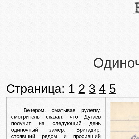
Одино
Страница: 1
2
3
4
5
Вечером, сматывая рулетку,
смотритель сказал, что Дугаев
получит на следующий день
одиночный замер. Бригадир,
стоявший рядом и просивший