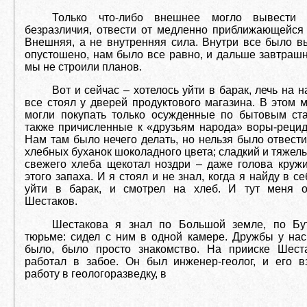
Только что-либо внешнее могло вывести
безразличия, отвести от медленно приближающейся 
Внешняя, а не внутренняя сила. Внутри все было в
опустошено, нам было все равно, и дальше завтраш
мы не строили планов.
Вот и сейчас – хотелось уйти в барак, лечь на н
все стоял у дверей продуктового магазина. В этом 
могли покупать только осужденные по бытовым ста
также причисленные к «друзьям народа» воры-рецид
Нам там было нечего делать, но нельзя было отвести
хлебных буханок шоколадного цвета; сладкий и тяжел
свежего хлеба щекотал ноздри – даже голова кружи
этого запаха. И я стоял и не знал, когда я найду в с
уйти в барак, и смотрел на хлеб. И тут меня о
Шестаков.
Шестакова я знал по Большой земле, по Бу
тюрьме: сидел с ним в одной камере. Дружбы у нас
было, было просто знакомство. На прииске Шест
работал в забое. Он был инженер-геолог, и его в
работу в геологоразведку, в