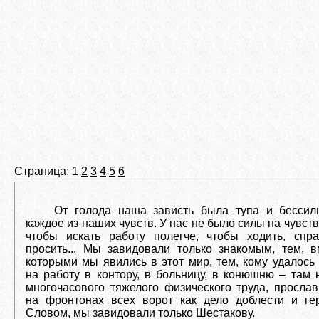
Страница: 1
2
3
4
5
6
От голода наша зависть была тупа и бессиль
каждое из наших чувств. У нас не было силы на чувства
чтобы искать работу полегче, чтобы ходить, спра
просить... Мы завидовали только знакомым, тем, в
которыми мы явились в этот мир, тем, кому удалось
на работу в контору, в больницу, в конюшню – там
многочасового тяжелого физического труда, просла
на фронтонах всех ворот как дело доблести и гер
Словом, мы завидовали только Шестакову.