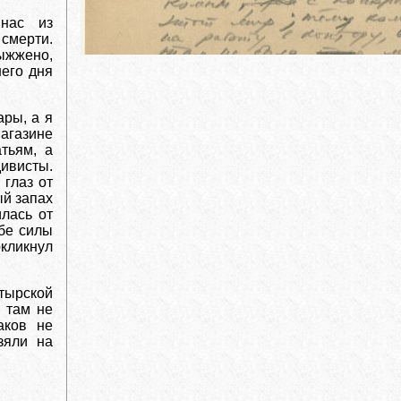
 нас из
смерти.
ыжжено,
него дня
ары, а я
магазине
тьям, а
ивисты.
 глаз от
ый запах
лась от
ебе силы
кликнул
тырской
 там не
аков не
зяли на