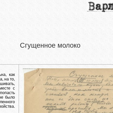
Сгущенное молоко
на, как
, на то,
шивать,
месте с
 попасть
 не было
вленного
ойства.