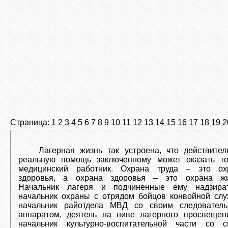
Страница:
1
2
3
4
5
6
7
8
9
10
11
12
13
14
15
16
17
18
19
2
Лагерная жизнь так устроена, что действител
реальную помощь заключенному может оказать то
медицинский работник. Охрана труда – это ох
здоровья, а охрана здоровья – это охрана жи
Начальник лагеря и подчиненные ему надзират
начальник охраны с отрядом бойцов конвойной слу
начальник райотдела МВД со своим следователь
аппаратом, деятель на ниве лагерного просвещен
начальник культурно-воспитательной части со с