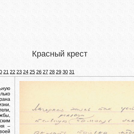
Красный крест
0
21
22
23
24
25
26
27
28
29
30
31
ьную
лько
рана
зни.
ели,
жбы,
ским
ия –
воей