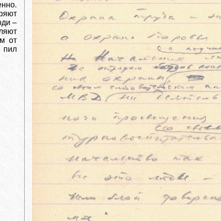
нно.
ряют
юди –
ляют
ем от
 пил