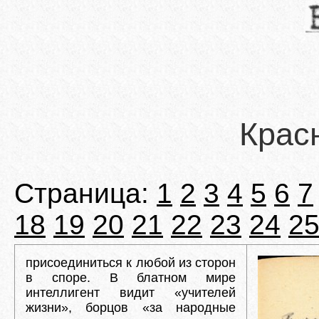
Крас
Страница:
1
2
3
4
5
6
7
18
19
20
21
22
23
24
2
присоединиться к любой из сторон
в споре. В блатном мире
интеллигент видит «учителей
жизни», борцов «за народные