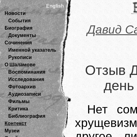
English
Новости
События
Давид С
Биография
Документы
Сочинения
Именной указатель
Рукописи
О Шаламове
Отзыв Д
Воспоминания
Исследования
день
Фотоархив
Аудиозаписи
Фильмы
Нет сом
Критика
Библиография
хрущевизм
Контекст
Музеи
другое ли