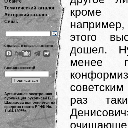
О сайте
Тематический каталог
кроме «
Авторский каталог
например,
Связь
этого вы
дошел. Н
Страницы в социальных сетях
менее п
Рассылка новостей
конформи
советским
Аутентичная электронная
раз так
публикация рукописей В.Т.
Шаламова выполняется на
средства гранта РГНФ No.
Денисови
11-04-12055в.
очищающе