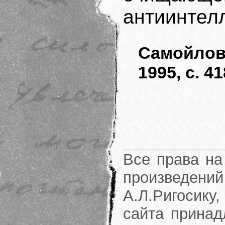
антиинтел
Самойлов
1995, с. 41
Все права на
произведени
А.Л.Ригосику
сайта принад