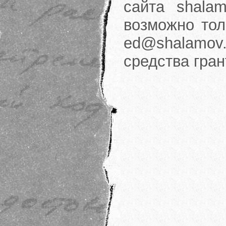
сайта shalam
возможно тол
ed@shalamov.
средства гра