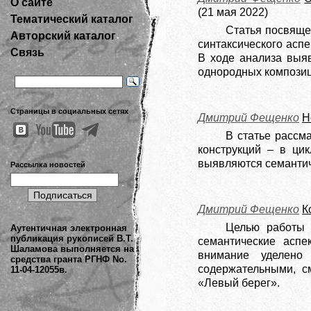
О сайте
(21 мая 2022)
Тематический каталог
Статья посвяще
Авторский каталог
синтаксического асп
Связь
В ходе анализа выя
однородных композиц
Страницы в социальных сетях
Дмитрий Фещенко
Н
В статье рассм
конструкций – в ци
выявляются семантич
Рассылка новостей
Дмитрий Фещенко
К
Целью работы 
Аутентичная электронная
публикация рукописей В.Т.
семантические аспе
Шаламова выполняется на
внимание уделено
средства гранта РГНФ No.
содержательными, с
11-04-12055в.
«Левый берег».