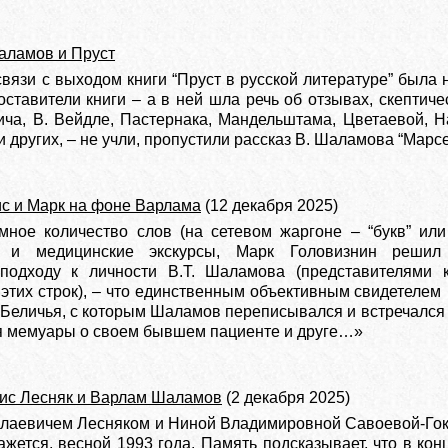
аламов и Пруст
связи с выходом книги “Пруст в русской литературе” была
составители книги – а в ней шла речь об отзывах, скептич
ича, В. Вейдле, Пастернака, Мандельштама, Цветаевой, На
 других, – не учли, пропустили рассказ В. Шаламова “Марсе
с и Марк на фоне Варлама
(12 декабря 2025)
мное количество слов (на сетевом жаргоне – “букв” или
е и медицинские экскурсы, Марк Головизнин решил 
подходу к личности В.Т. Шаламова (представителями 
 этих строк), – что единственным объективным свидетеле
Беличья, с которым Шаламов переписывался и встречался 
я мемуары о своем бывшем пациенте и друге…»
ис Лесняк и Варлам Шаламов
(2 декабря 2025)
лаевичем Лесняком и Ниной Владимировной Савоевой-Гоки
ажется, весной 1993 года. Память подсказывает, что в ко