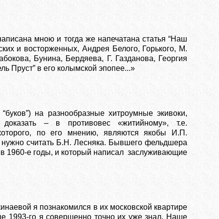
 написана мною и тогда же напечатана статья “Наш
еских и восторженных, Андрея Белого, Горького, М.
бокова, Бунина, Бердяева, Г. Газданова, Георгия
ль Пруст” в его колымской эпопее...»
 “буков”) на разнообразные хитроумные экивоки,
доказать – в противовес «житийному», т.е.
которого, по его мнению, являются якобы И.П.
м нужно считать Б.Н. Лесняка. Бывшего фельдшера
в 1960-е годы, и который написал заслуживающие
наевой я познакомился в их московской квартире
нце 1993-го я совершенно точно их уже знал. Наше