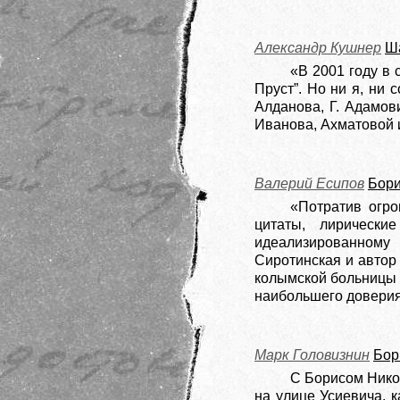
Александр Кушнер
Ш
«В 2001 году в 
Пруст”. Но ни я, ни 
Алданова, Г. Адамов
Иванова, Ахматовой и
Валерий Есипов
Бори
«Потратив огро
цитаты, лирически
идеализированному 
Сиротинская и автор
колымской больницы 
наибольшего довери
Марк Головизнин
Бор
С Борисом Нико
на улице Усиевича, к