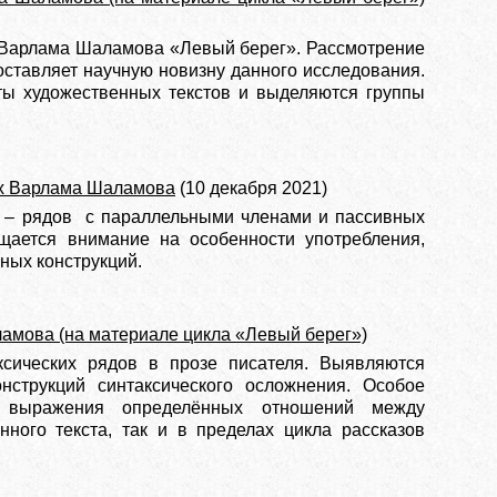
в Варлама Шаламова «Левый берег». Рассмотрение
ставляет научную новизну данного исследования.
ты художественных текстов и выделяются группы
ах Варлама Шаламова
(10 декабря 2021)
й – рядов с параллельными членами и пассивных
щается внимание на особенности употребления,
ных конструкций.
ламова (на материале цикла «Левый берег»)
сических рядов в прозе писателя. Выявляются
струкций синтаксического осложнения. Особое
и выражения определённых отношений между
ного текста, так и в пределах цикла рассказов