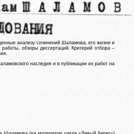
щенные анализу сочинений Шаламова, его жизни и
 работы, обзоры диссертаций. Критерий отбора –
ия.
аламовского наследия и в публикации их работ на
ма Шаламова (на материале цикла «Левый берег»)