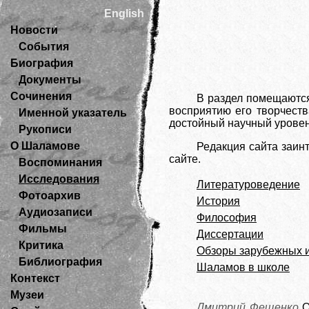
English
Новости
События
Биография
Документы
Сочинения
В раздел помещаются
восприятию его творчеств
Именной указатель
достойный научный уровен
Рукописи
О Шаламове
Редакция сайта заин
сайте.
Воспоминания
Исследования
Литературоведение
Фотоархив
История
Аудиозаписи
Философия
Фильмы
Диссертации
Критика
Обзоры зарубежных 
Библиография
Шаламов в школе
Контекст
Музеи
Дмитрий Фещенко
О