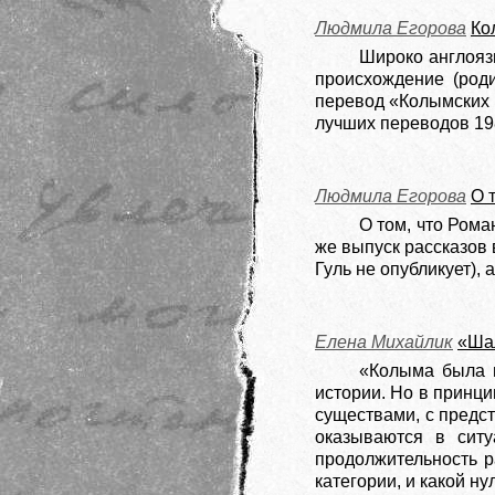
Людмила Егорова
Ко
Широко англояз
происхождение (роди
перевод «Колымских 
лучших переводов 19
Людмила Егорова
О 
О том, что Ром
же выпуск рассказов 
Гуль не опубликует),
Елена Михайлик
«Шал
«Колыма была п
истории. Но в принци
существами, с предст
оказываются в ситу
продолжительность р
категории, и какой н