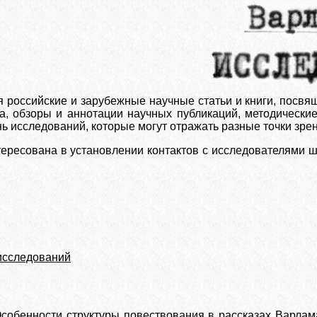
 российские и зарубежные научные статьи и книги, посвя
а, обзоры и аннотации научных публикаций, методические
ь исследований, которые могут отражать разные точки зрен
тересована в установлении контактов с исследователями ш
исследований
собенности структуры повествования в рассказах Варла