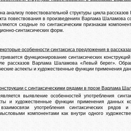
на анализу повествовательной структуры цикла рассказо
екта повествования в произведениях Варлама Шаламова со
вляются сходные по синтаксическим признакам компонен
ионно-синтаксических форм.
екоторые особенности синтаксиса предложения в рассказ
атривается функционирование синтаксических конструкци
кле рассказов Варлама Шаламова «Левый берег». Обра
еские аспекты и художественные функции применения дан
онструкции с синтаксическими рядами в прозе Варлама Ша
является выявление особенностей употребления синтак
кты и художественные функции применения данных кон
 взаимосвязи употребления синтаксических рядов 
мысловыми компонентами как внутри одного художествен