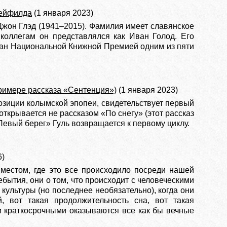
Рейфилда
(1 января 2023)
жон Глэд (1941–2015). Фамилия имеет славянское
 коллегам он представлялся как Иван Голод. Его
нан Национальной Книжной Премией одним из пяти
римере рассказа «Сентенция»)
(1 января 2023)
озиции колымской эпопеи, свидетельствует первый
открывается не рассказом «По снегу» (этот рассказ
«Левый берег» Гуль возвращается к первому циклу.
6)
местом, где это все происходило посреди нашей
ебытия, они о том, что происходит с человеческими
культуры (но последнее необязательно), когда они
й, вот такая продолжительность сна, вот такая
ми краткосрочными оказываются все как бы вечные