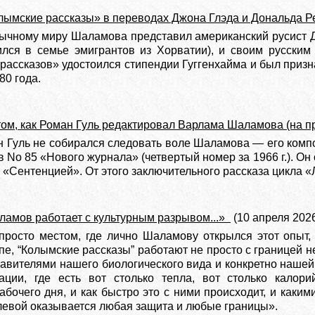
лымские рассказы» в переводах Джона Глэда и Дональда 
ычному миру Шаламова представил американский русист Д
лся в семье эмигрантов из Хорватии), и своим русским
рассказов» удостоился стипендии Гуггенхайма и был приз
80 года.
том, как Роман Гуль редактировал Варлама Шаламова (на п
ан Гуль не собирался следовать воле Шаламова — его комп
в No 85 «Нового журнала» (четвертый номер за 1966 г.). Он 
 а «Сентенцией». От этого заключительного рассказа цикла 
амов работает с культурным разрывом...»
(10 апреля 202
росто местом, где лично Шаламову открылся этот опыт, 
пе, “Колымские рассказы” работают не просто с границей н
авителями нашего биологического вида и конкретно нашей 
ации, где есть вот столько тепла, вот столько калори
абочего дня, и как быстро это с ними происходит, и каки
улевой оказывается любая защита и любые границы».