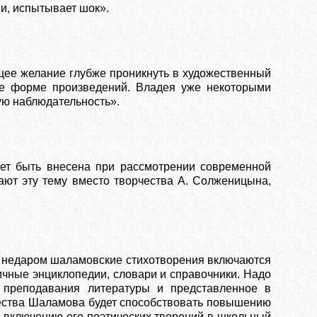
ми, испытывает шок».
бщее желание глубже проникнуть в художественный
ие форме произведений. Владея уже некоторыми
ую наблюдательность».
ет быть внесена при рассмотре­нии современной
чают эту тему вместо творчества А. Солженицына,
, недаром шаламовские стихотворения включаются
ичные энциклопедии, словари и справочники. Надо
 преподавания литературы и представленное в
чества Шаламова будет способствовать повышению
же включению его поэтических творений в школьный