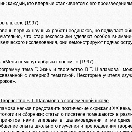
ин: каждый, кто впервые сталкивается с его произведения
в в школе
(1997)
ровень первых научных работ неодинаков, но подкупает о
ечательно, что старшеклассники уделяют особое вниман
ведческого исследования, они демонстрируют подчас остр
а
«Меня помянут добрым словом...»
(1997)
ограмму тема "Жизнь и творчество В.Т. Шаламова" мож
 связанной с ла­герной тематикой. Некоторые учителя изу
роков».
Творчество В.Т. Шаламова в современной школе
ламова нельзя представить поэтические скрижали ХХ века
тологии и сборники; статьи о писателе помещаются в разл
дпринятое нами впервые в шаламоведении и методике
общение опыта школьного изучения и преподавания твор
ого и научного интереса к произведениям писателя, а так