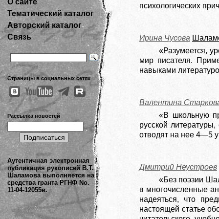
О сайте
психологических прич
Тематический каталог
Авторский каталог
Связь
Ирина Чусова
Шаламо
«Разумеется, у
мир писателя. Прим
навыками литературо
Страницы в социальных сетях
Валентина Старков
«В школьную пр
Рассылка новостей
русской литературы,
отводят на нее 4—5 у
Аутентичная электронная
Дмитрий Неустроев
публикация рукописей В.Т.
Шаламова выполняется на
«Без поэзии Ша
средства гранта РГНФ No.
в многочисленные ан
11-04-12055в.
надеяться, что пре
настоящей статье об
читательского, учебн