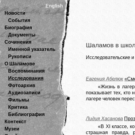
English
Новости
События
Биография
Документы
Сочинения
Шаламов в шко
Именной указатель
Рукописи
Исследовательские и
О Шаламове
Воспоминания
Исследования
Евгения Абелюк
«Сме
Фотоархив
«Жизнь в лагер
Аудиозаписи
показывает тех, кто 
лагере человек перес
Фильмы
Критика
Библиография
Лидия Хасанова
Проз
Контекст
«В XI классе, к
Музеи
страшная правда, 