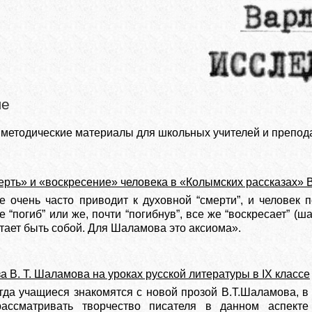
ле
 методические материалы для школьных учителей и препода
рть» и «воскресение» человека в «Колымских рассказах» 
е очень часто приводит к духовной “смерти”, и человек 
не “погиб” или же, почти “погибнув”, все же “воскресает” (
тает быть собой. Для Шаламова это аксиома».
а В. Т. Шаламова на уроках русской литературы в IX классе
огда учащиеся знакомятся с новой прозой В.Т.Шаламова, в
рассматривать творчество писателя в данном аспекте