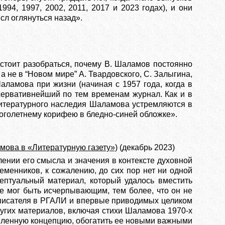
94, 1997, 2002, 2011, 2017 и 2023 годах), и они
сл оглянуться назад».
дстоит разобраться, почему В. Шаламов постоянно
 а не в “Новом мире” А. Твардовского, С. Залыгина,
аламова при жизни (начиная с 1957 года, когда в
сервативнейший по тем временам журнал. Как и в
з литературного наследия Шаламова устремляются в
ноголетнему корифею в бледно-синей обложке».
амова в «Литературную газету»)
(декабрь 2023)
ении его смысла и значения в контексте духовной
еменников, к сожалению, до сих пор нет ни одной
ептуальный материал, который удалось вместить
не мог быть исчерпывающим, тем более, что он не
 писателя в РГАЛИ и впервые приводимых целиком
ругих материалов, включая стихи Шаламова 1970-х
аявленную концепцию, обогатить ее новыми важными