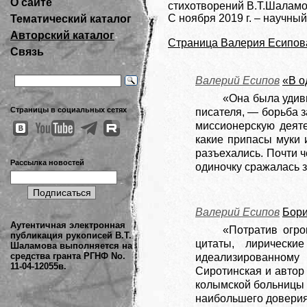
О сайте
стихотворений В.Т.Шаламо
С ноября 2019 г. – научны
Тематический каталог
Авторский каталог
Страница Валерия Есипова
Связь
Валерий Есипов
«В о
«Она была удив
Страницы в социальных сетях
писателя, — борьба з
миссионерскую деяте
какие припасы муки 
разъехались. Почти ч
Рассылка новостей
одиночку сражалась з
Валерий Есипов
Бори
Аутентичная электронная
«Потратив огро
публикация рукописей В.Т.
цитаты, лирически
Шаламова выполняется на
средства гранта РГНФ No.
идеализированному 
11-04-12055в.
Сиротинская и автор
колымской больницы 
наибольшего довери