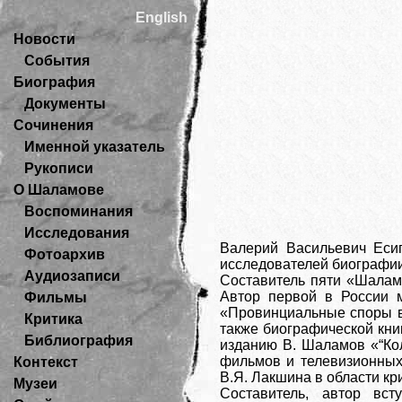
English
Новости
События
Биография
Документы
Сочинения
Именной указатель
Рукописи
О Шаламове
Воспоминания
Исследования
Валерий Васильевич Есипо
Фотоархив
исследователей биографии
Аудиозаписи
Составитель пяти «Шаламо
Автор первой в России 
Фильмы
«Провинциальные споры в 
Критика
также биографической кни
Библиография
изданию В. Шаламов «“Кол
фильмов и телевизионных
Контекст
В.Я. Лакшина в области кр
Музеи
Составитель, автор вст