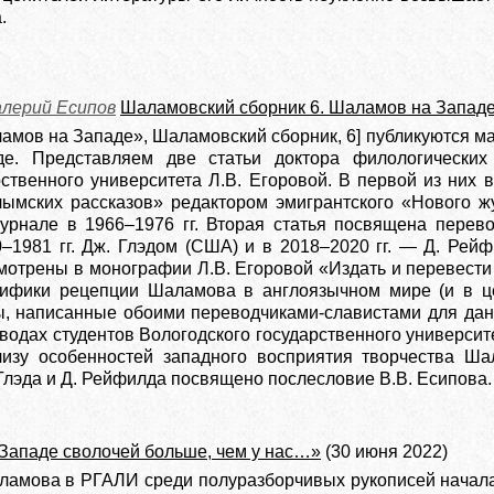
.
лерий Есипов
Шаламовский сборник 6. Шаламов на Запад
амов на Западе», Шаламовский сборник, 6] публикуются ма
е. Представляем две статьи доктора филологических 
рственного университета Л.В. Егоровой. В первой из них
лымских рассказов» редактором эмигрантского «Нового 
урнале в 1966–1976 гг. Вторая статья посвящена перев
1981 гг. Дж. Глэдом (США) и в 2018–2020 гг. — Д. Рейф
мотрены в монографии Л.В. Егоровой «Издать и перевести 
ифики рецепции Шаламова в англоязычном мире (и в ц
ы, написанные обоими переводчиками-славистами для дан
водах студентов Вологодского государственного университ
ализу особенностей западного восприятия творчества Ш
Глэда и Д. Рейфилда посвящено послесловие В.В. Есипова.
Западе сволочей больше, чем у нас…»
(30 июня 2022)
ламова в РГАЛИ среди полуразборчивых рукописей начала 