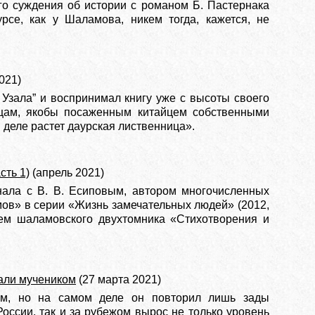
его суждения об истории с романом Б. Пастернака
рсе, как у Шаламова, никем тогда, кажется, не
021)
 Узала” и воспринимал книгу уже с высоты своего
ицам, якобы посаженным китайцем собственными
 деле растет даурская лиственница».
сть 1)
(апрель 2021)
нала с В. В. Есиповым, автором многочисленных
амов» в серии «Жизнь замечательных людей» (2012,
елем шаламовского двухтомника «Стихотворения и
вали мучеником
(27 марта 2021)
лем, но на самом деле он повторил лишь зады
России, так и за рубежом вырос не только уровень