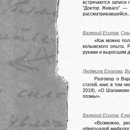
встречаются записи 
“Доктор Живаго” — и
рассматривавшейся..
Валерий Есипов
,
Сер
«Как можно пол
колымского опыта. 
руками и выросшим до
Людмила Егорова
,
Ва
Разговор о Вар
статей, книг, в том 
2019), «О Шаламове 
поэмы».
Валерий Есипов
,
Еле
«Возможно, ре
обветшалой мифологии