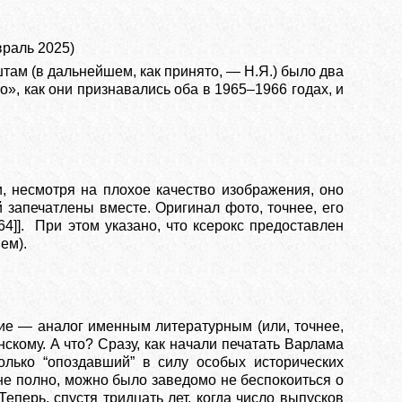
раль 2025)
м (в дальнейшем, как принято, — Н.Я.) было два
», как они признавались оба в 1965–1966 годах, и
, несмотря на плохое качество изображения, оно
й запечатлены вместе. Оригинал фото, точнее, его
64]]. При этом указано, что ксерокс предоставлен
ем).
ние — аналог именным литературным (или, точнее,
скому. А что? Сразу, как начали печатать Варлама
олько “опоздавший” в силу особых исторических
 не полно, можно было заведомо не беспокоиться о
еперь, спустя тридцать лет, когда число выпусков