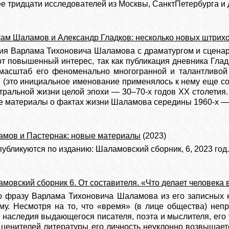
е тридцати исследователей из Москвы, СанктПетербурга и д
ам Шаламов и Александр Гладков: несколько новых штрих
я Варлама Тихоновича Шаламова с драматургом и сцена
т повышенный интерес, так как публикация дневника Глад
асштаб его феноменально многогранной и талантливой л
Г (это инициальное именование применялось к нему еще с
тральной жизни целой эпохи — 30–70-х годов ХХ столетия.
 материалы о фактах жизни Шаламова середины 1960-х — 
мов и Пастернак: новые материалы
(2023)
публикуются по изданию: Шаламовский сборник, 6, 2023 год.
мовский сборник 6. От составителя. «Что делает человека
 фразу Варлама Тихоновича Шаламова из его записных 
му. Несмотря на то, что «время» (в лице общества) неп
наследия выдающегося писателя, поэта и мыслителя, его 
 ценителей литературы его личность неуклонно возвышает