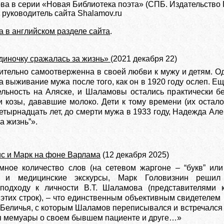
ва в серии «Новая Библиотека поэта» (СПБ. Издательство 
й руководитель сайта Shalamov.ru
 в английском разделе сайта
.
диночку сражалась за жизнь»
(2021 декабря 22)
ительно самоотверженна в своей любви к мужу и детям. О
а выживание мужа после того, как он в 1920 году ослеп. Е
льность на Аляске, и Шаламовы остались практически бе
и козы, дававшие молоко. Дети к тому времени (их остал
етырнадцать лет, до смерти мужа в 1933 году, Надежда Але
а жизнь”».
с и Марк на фоне Варлама
(12 декабря 2025)
мное количество слов (на сетевом жаргоне – “букв” или
е и медицинские экскурсы, Марк Головизнин решил 
подходу к личности В.Т. Шаламова (представителями 
 этих строк), – что единственным объективным свидетеле
Беличья, с которым Шаламов переписывался и встречался 
я мемуары о своем бывшем пациенте и друге…»