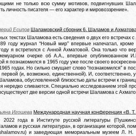
ющими не только всю сумму мотивов, подвигнувших Шала
ть личность писателя — его характер и мировоззрение».
лерий Есипов
Шаламовский сборник 6. Шаламов и Ахматова
ых текстах Шаламова есть сведения о двух его встречах с 
89 году журнал “Новый мир” впервые напечатал, кроме 
 году я встретился с Анной Ахматовой. Она только что в
 мемуарном очерке об А.А., впервые опубликованном И.
 я познакомился в 1965 году уже после своего воскресения
1965 годах. Но сильно смущает слово “познакомился” в пос
 первой (и, возможно, единственной). И, соответственно,
аламова, обусловленной близостью даты встречи к границ
я нередко сливаются. Специально исследованием этой проб
осуществуют две версии одной встречи Шаламова с Ахмато
ьяна Игошева
Международная научная конференция «В. Т.
я 2022 года в Институте русской литературы (Пушки
аламов и русская литература», в организации которой, по
 shalamov.ru) и заведующая мемориальным музеем Л. Н.