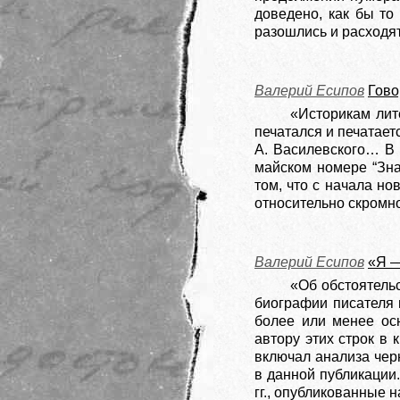
доведено, как бы то
разошлись и расходят
Валерий Есипов
Гово
«Историкам лит
печатался и печатает
А. Василевского… В 
майском номере “Зна
том, что с начала но
относительно скромно
Валерий Есипов
«Я —
«Об обстоятель
биографии писателя 
более или менее осн
автору этих строк в
включал анализа чер
в данной публикации
гг., опубликованные 