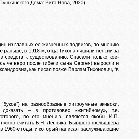
Пушкинского Дома: Вита Нова, 2020).
дин из главных ее жизненных подвигов, по мнению
ще раньше, в 1918-м, отца Тихона лишили пенсии за
з средств к существованию. Спасали только кое-
ось четверо после гибели сына Сергея) выросли и
ксандровна, как писал позже Варлам Тихонович, “в
 “буков”) на разнообразные хитроумные экивоки,
доказать – в противовес «житийному», т.е.
которого, по его мнению, являются якобы И.П.
м нужно считать Б.Н. Лесняка. Бывшего фельдшера
в 1960-е годы, и который написал заслуживающие