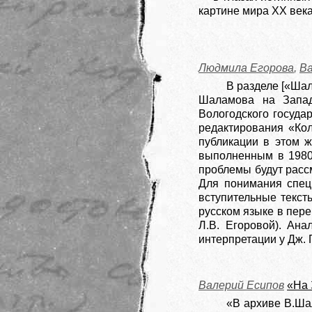
картине мира ХХ века
Людмила Егорова
,
Ва
В разделе [«Шал
Шаламова на Запад
Вологодского госуда
редактирования «Ко
публикации в этом ж
выполненным в 1980–
проблемы будут расс
Для понимания спец
вступительные текст
русском языке в пере
Л.В. Егоровой). Ан
интерпретации у Дж. 
Валерий Есипов
«На 
«В архиве В.Ша