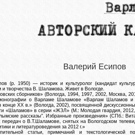
Валерий Есипов
в (р. 1950) — историк и культуролог (кандидат культур
 и творчества В. Шаламова. Живет в Вологде.
вских сборников» (Вологда, 1994, 1997, 2002, Москва, 20
монографии о Варламе Шаламове «Варлам Шаламов и его
конце XX в.» (Вологда, 2002), посвященной дискуссионны
ги «Шаламов» в серии «ЖЗЛ» (М.: Молодая гвардия, 2012, 
ымские рассказы”. Избранные произведения» (СПб.: Вита
 передач о В.Т.Шаламове, снятых на Вологодском телеви
итики и литературоведения за 2012 г.»
упительной статьи, примечаний и текстологической по