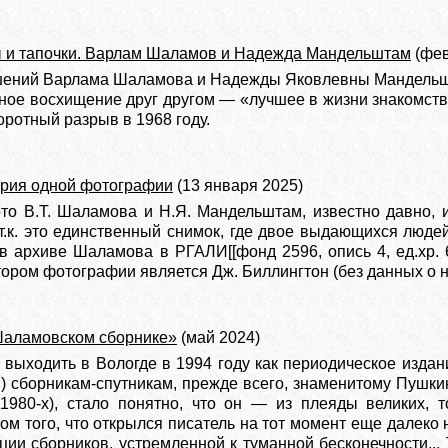
 и тапочки. Варлам Шаламов и Надежда Мандельштам
(фев
шений Варлама Шаламова и Надежды Яковлевны Мандельшта
ое восхищение друг другом — «лучшее в жизни знакомство
ротный разрыв в 1968 году.
рия одной фотографии
(13 января 2025)
то В.Т. Шаламова и Н.Я. Мандельштам, известно давно, и
т.к. это единственный снимок, где двое выдающихся люде
в архиве Шаламова в РГАЛИ[[фонд 2596, опись 4, ед.хр. 
ором фотографии является Дж. Биллингтон (без данных о н
аламовском сборнике»
(май 2024)
 выходить в Вологде в 1994 году как периодическое изда
 сборникам-спутникам, прежде всего, знаменитому Пушкин
980-х), стало понятно, что он — из плеяды великих, т
том того, что открылся писатель на тот момент еще далеко
и сборников, устремленной к туманной бесконечности... Т