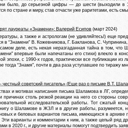
 ни было, до серьезной цифры — до шести (выходили в 19
ся по стране и миру, став отчасти уже раритетами, есть смы
рят лауреаты «Знамени»: Валерий Есипов
(март 2024)
ературы, а также и астрологам (не удивляйтесь!) еще пре
ся в “Знамени” В. Кожевникова, Г. Бакланова, С. Чупринина,
самом деле, есть некая неразгаданная тайна в том, что Ш
мени” впервые были напечатаны его стихи) влекло в кон
вой эпохи, с 1990-х годов, практически все публикации и
е тогда “Знамя”, почти в два раза уступавшее по тиражу м
 честный советский писатель» (Еще раз о письме В.Т. Шал
ствах и мотивах написания письма Шаламова в ЛГ, определ
и причинах столь резкой реакции на него со стороны совр
овательной исследовательской работы. Тот сжатый конц
 книгу о Шаламове в ЖЗЛ и в другие работы, разумеется, 
новых и беловых вариантов письма, имеющихся в архиве
. Эти варианты и комментарии к ним, а также целый ряд д
нами в 2020 г., и другие материалы помогут подтвердить з