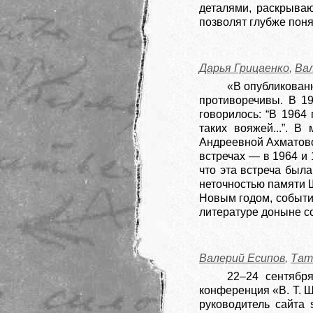
деталями, раскрыва
позволят глубже поня
Дарья Грицаенко
,
Ва
«В опубликованн
противоречивы. В 19
говорилось: “В 1964
таких вояжей...”. В
Андреевной Ахматовой
встречах — в 1964 и 
что эта встреча была
неточностью памяти Ш
Новым годом, событи
литературе доныне с
Валерий Есипов
,
Тат
22–24 сентябр
конференция «В. Т. Ш
руководитель сайта