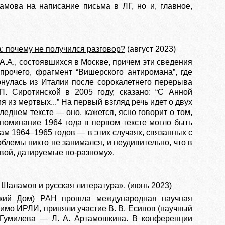
мова на написание письма в ЛГ, но и, главное,
: почему не получился разговор?
(август 2023)
А.А., состоявшихся в Москве, причем эти сведения
прочего, фрагмент “Вишерского антиромана”, где
ернулась из Италии после сорокалетнего перерыва
П. Сиротин­ской в 2005 году, сказано: “С Анной
 из мертвых...” На первый взгляд речь идет о двух
леднем тексте — оно, кажется, ясно говорит о том,
 упоминание 1964 года в первом тексте могло быть
ам 1964–1965 годов — в этих случаях, связанных с
лемы никто не занимался, и неудивительно, что в
вой, датируемые по-разному».
 Шаламов и русская литература».
(июнь 2023)
нский Дом) РАН прошла международная научная
мимо ИРЛИ, приняли участие В. В. Есипов (научный
 Гумилева — Л. А. Артамошкина. В конференции