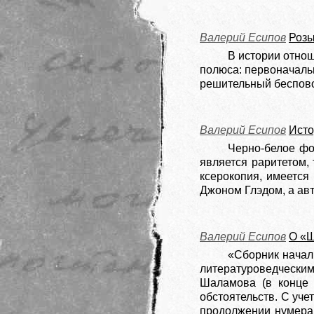
Валерий Есипов
Розы
В истории отно
полюса: первоначальн
решительный беспово
Валерий Есипов
Исто
Черно-белое фо
является раритетом, 
ксерокопия, имеется 
Джоном Глэдом, а авт
Валерий Есипов
О «Ш
«Сборник начал
литературоведческим)
Шаламова (в конце 1
обстоятельств. С уче
продолжении нумераци