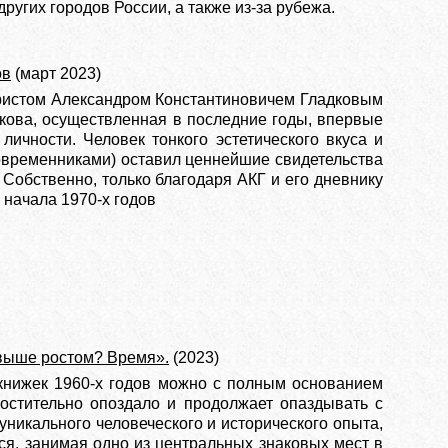
ругих городов России, а также из-за рубежа.
ов
(март 2023)
ристом Александром Константиновичем Гладковым
кова, осуществленная в последние годы, впервые
ичности. Человек тонкого эстетического вкуса и
овременниками) оставил ценнейшие свидетельства
 Собственно, только благодаря АКГ и его дневнику
начала 1970-х годов
 выше ростом? Время».
(2023)
книжек 1960-х годов можно с полным основанием
ростительно опоздало и продолжает опаздывать с
уникального человеческого и исторического опыта,
ся, занимая одно из центральных знаковых мест в