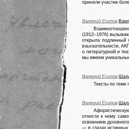
приняли участие боле
Валерий Есипов
Варл
Взаимоотношени
(1912–1976) вызываю
открыла подлинный м
взыскательности, АК
о литературной и теа
мы имеем уникальные
Валерий Есипов
Шала
Тексты по теме 
Валерий Есипов
Шала
Афористическую
отнести к нему само
освоением духовного 
— в глазах истинных