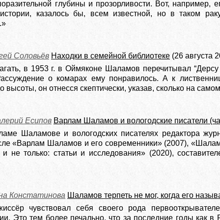
поразительной глубины и прозорливости. Вот, например, 
стории, казалось бы, всем известной, но в таком раку
.»
гей Соловьёв
Находки в семейной библиотеке
(26 августа 2
агать, в 1953 г. в Оймяконе Шаламов перечитывал “Дерсу
Рассуждение о комарах ему понравилось. А к лиственн
 высоты, он отнесся скептически, указав, сколько на самом
лерий Есипов
Варлам Шаламов и вологодские писатели (ча
ламе Шаламове и вологодских писателях редактора жур
числе «Варлам Шаламов и его современники» (2007), «Шал
и не только: статьи и исследования» (2020), составит
на Констатинова
Шаламов терпеть не мог, когда его назы
жиссёр чувствовал себя своего рода первооткрывате
. Это тем более печально, что за последние годы как в 