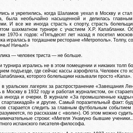
лись и укрепились, когда Шаламов уехал в Москву и стал
та, была необычайно насыщенной и делилась главным
и. И все же иногда страсть к спорту, страсть болельщи
итом шахматном турнире с участием Х.Р. Капабланки. 
ке 1970-х годов: «Пятьдесят лет назад я посетил моск
ка игралась в тогдашнем ресторане «Метрополь». Толпу, с
чья! Ничья!»
лика — человек триста — не больше.
и турнира игрались не в этом помещении и никаких толп 
нем подъезде, где сейчас кассы аэрофлота. Человек сто хо
пабланка, которого болельщики называли просто «Капа».
 в уральских лагерях за распространение «Завещания Ле
 в Москву в 1932 году и работая журналистом, он старае
 а иногда и очерки. В журнале «За промышленные кадры»
 спартакиадой» и другие. Самый поразительный факт: буд
ов старается следить за главным футбольным событием л
разумеется, по рассказам с «воли»). Об этом можно судит
примечательные строки: «Мигеля Унамуно бывшие ученики..
стного испанского писателя-философа.