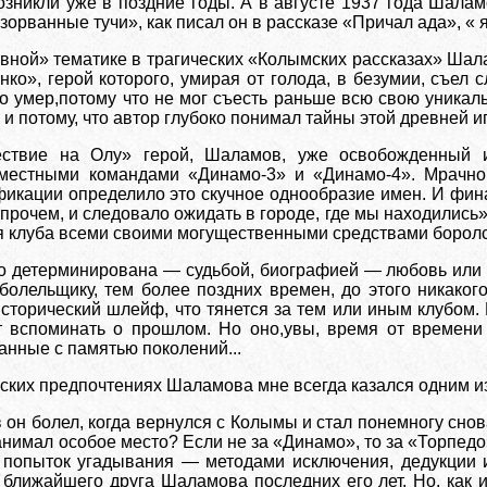
озникли уже в поздние годы. А в августе 1937 года Шала
зорванные тучи», как писал он в рассказе «Причал ада», « 
ивной» тематике в трагических «Колымских рассказах» Шал
ко», герой которого, умирая от голода, в безумии, съел
но умер,потому что не мог съесть раньше всю свою уникал
 потому, что автор глубоко понимал тайны этой древней и
ствие на Олу» герой, Шаламов, уже освобожденный и
местными командами «Динамо-3» и «Динамо-4». Мрачно 
икации определило это скучное однообразие имен. И фина
впрочем, и следовало ожидать в городе, где мы находились»
мя клуба всеми своими могущественными средствами боролс
ко детерминирована — судьбой, биографией — любовь или 
болельщику, тем более поздних времен, до этого никаког
исторический шлейф, что тянется за тем или иным клубом.
ет вспоминать о прошлом. Но оно,увы, время от времени
анные с памятью поколений...
ских предпочтениях Шаламова мне всегда казался одним из
в он болел, когда вернулся с Колымы и стал понемногу сно
занимал особое место? Если не за «Динамо», то за «Торпед
попыток угадывания — методами исключения, дедукции и 
ближайшего друга Шаламова последних его лет. Но, как 