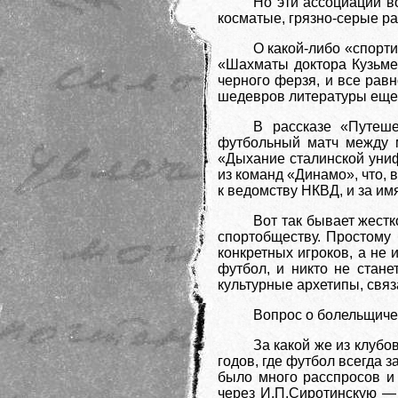
Но эти ассоциации в
косматые, грязно-серые ра
О какой-либо «спорт
«Шахматы доктора Кузьмен
черного ферзя, и все рав
шедевров литературы еще и
В рассказе «Путеше
футбольный матч между 
«Дыхание сталинской униф
из команд «Динамо», что, 
к ведомству НКВД, и за и
Вот так бывает жест
спортобществу. Простому 
конкретных игроков, а не 
футбол, и никто не стан
культурные архетипы, связ
Вопрос о болельщиче
За какой же из клубо
годов, где футбол всегда 
было много расспросов и 
через И.П.Сиротинскую — 