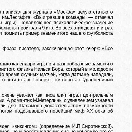
 написал для журнала «Москва» целую статью о
ры им.Лесгафта. «Выигравшие команды, — отмечал
ны игры). Подавляющее психологическое значение
олисты проиграли 9 игр. Во всех этих девяти играх
ет помнить пример знаменитого нашего футболиста
я фраза писателя, заключающая этот очерк: «Все
лько календари игр, но и разнообразные заметки о
нитого физика Нильса Бора, который в молодости
о время скучных матчей, когда датчане нападали,
ности штанг. Говорят, эти ворота с уравнениями
 очень уважал как писателя) играл центральным
ми. А романтик М.Метерлинк, с удивлением узнавал
жили для Шаламова доказательством возможности
о многом подрывавшего новейший миф ХХ века об
ядел «викингом» (определение И.П.Сиротинской).
мов, но и восстановление сил не избавило его от