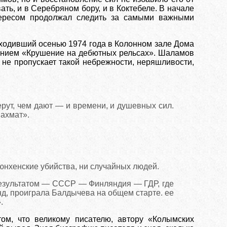
ть, и в Серебряном бору, и в Коктебеле. В начале
тересом продолжал следить за самыми важными
оходивший осенью 1974 года в Колонном зале Дома
ванием «Крушение на дебютных рельсах». Шаламов
 не пропускает такой небрежности, неряшливости,
ерут, чем дают — и времени, и душевных сил.
шахмат».
нхенские убийства, ни случайных людей.
результатом — СССР — Финляндия — ГДР, где
унд, проиграла Балдычева на общем старте. ее
.
ом, что великому писателю, автору «Колымских