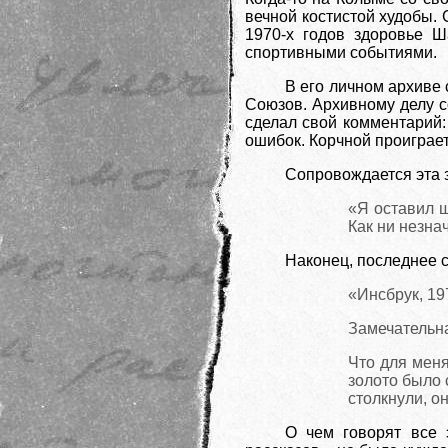
вечной костистой худобы. 
1970-х годов здоровье 
спортивными событиями.
В его личном архиве
Союзов. Архивному делу с
сделал свой комментарий:
ошибок. Корчной проиграет 
Сопровождается эта
«Я оставил ш
Как ни незна
Наконец, последнее 
«Инсбрук, 197
Замечательн
Что для мен
золото было 
столкнули, о
О чем говорят все 