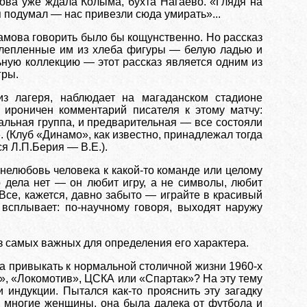
мова уже ждала Колыма, бухта Нагаево. «Глядя на
я подумал — нас привезли сюда умирать»...
амова говорить было бы кощунственно. Но рассказ
 слепленные им из хлеба фигуры — белую ладью и
ьную коллекцию — этот рассказ является одним из
гры.
з лагеря, наблюдает на магаданском стадионе
ироничен комментарий писателя к этому матчу:
льная группа, и предварительная — все состояли
. (Клуб «Динамо», как известно, принадлежал тогда
я Л.П.Берия — В.Е.).
нелюбовь человека к какой-то команде или целому
о дела нет — он любит игру, а не символы, любит
 Все, кажется, давно забыто — играйте в красивый
 всплывает: по-научному говоря, выходят наружу
 самых важных для определения его характера.
ва привыкать к нормальной столичной жизни 1960-х
о», «Локомотив», ЦСКА или «Спартак»? На эту тему
индукции. Пытался как-то прояснить эту загадку
и многие женщины, она была далека от футбола и