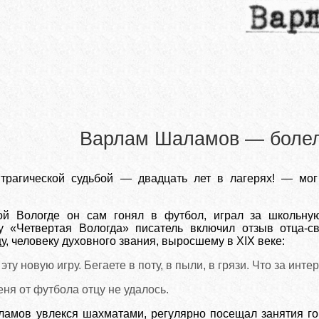
Варлам Шаламов — боле
 трагической судьбой — двадцать лет в лагерях! — м
й Вологде он сам гонял в футбол, играл за школьную
гу «Четвертая Вологда» писатель включил отзыв отца-
, человеку духовного звания, выросшему в XIX веке:
ту новую игру. Бегаете в поту, в пыли, в грязи. Что за инт
еня от футбола отцу не удалось.
амов увлекся шахматами, регулярно посещал занятия го