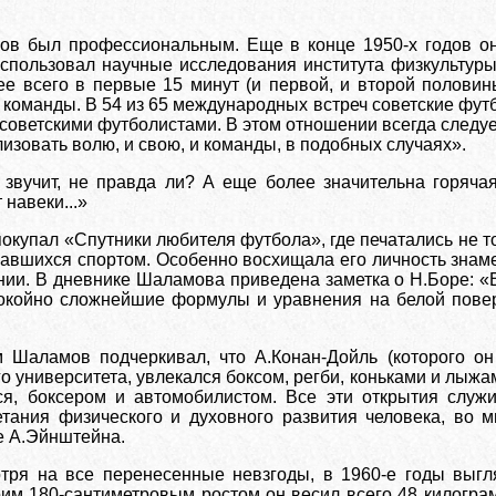
в был профессиональным. Еще в конце 1950-х годов он
 использовал научные исследования института физкульту
ее всего в первые 15 минут (и первой, и второй полови
 команды. В 54 из 65 международных встреч советские футб
советскими футболистами. В этом отношении всегда следу
зовать волю, и свою, и команды, в подобных случаях».
 звучит, не правда ли? А еще более значительна горяча
 навеки...»
купал «Спутники любителя футбола», где печатались не то
вшихся спортом. Особенно восхищала его личность знаме
ии. В дневнике Шаламова приведена заметка о Н.Боре: «В
окойно сложнейшие формулы и уравнения на белой поверх
 Шаламов подчеркивал, что А.Конан-Дойль (которого он
 университета, увлекался боксом, регби, коньками и лыжа
тся, боксером и автомобилистом. Все эти открытия слу
етания физического и духовного развития человека, в
е А.Эйнштейна.
тря на все перенесенные невзгоды, в 1960-е годы выгл
оим 180-сантиметровым ростом он весил всего 48 килограм