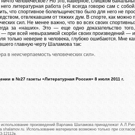
 ничто человеческое? Но это, наверное, слишком банальны
его литературная работа («Я всегда говорю сам с собой, 
рить, что спортивное болельщичество было для него не пр
дством, отвлекавшим от тяжких дум. В спорте, как можно 
еческих сил. Не менее важно, что во всех своих спортив
егда за «наших». Это — еще одно доказательство того
 — при всей невыразимой скорби своих произведений — и 
ля только неверие в человека, глубоко ошибаются. Мне ка
вшего главную черту Шаламова так:
ра в неисчерпаемость человеческих сил».
нии в №27 газеты «Литературная Россия» 8 июля 2011 г.
и использование произведений Варлама Шаламова принадлежат А.Л.Риго
а shalamov.ru. Использование материалов возможно только при согласова
3-12112в.