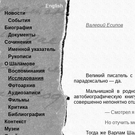
English
Новости
События
Валерий Есипов
Биография
Документы
Сочинения
Именной указатель
Рукописи
О Шаламове
Воспоминания
Великий писатель с
Исследования
парадоксально — да.
Фотоархив
Мальчишкой в родно
Аудиозаписи
автобиографическую кни
Фильмы
совершенно непонятно отцу
Критика
— Смотрел я э
Библиография
Контекст
Но отучить м
Музеи
Тогда же Варлам Шал