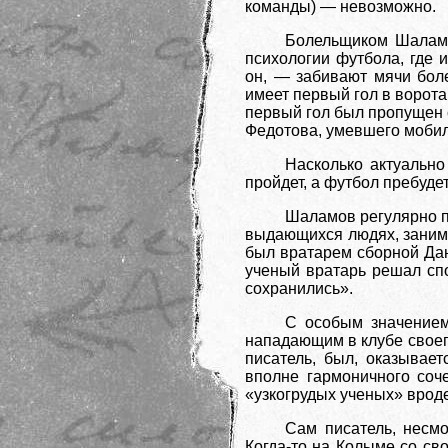
команды) — невозможно.
Болельщиком Шаламо
психологии футбола, где
он, — забивают мячи бол
имеет первый гол в ворота
первый гол был пропущен 
Федотова, умевшего мобили
Насколько актуально
пройдет, а футбол пребудет
Шаламов регулярно по
выдающихся людях, занима
был вратарем сборной Дан
ученый вратарь решал сп
сохранились».
С особым значением
нападающим в клубе своего
писатель, был, оказывае
вполне гармоничного соч
«узкогрудых ученых» врод
Сам писатель, несмо
Когда-то на Колыме со св