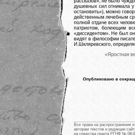
рассказов», не было чуждо
душевных сил отнимала у н
остановить»), можно гово
действенным лечебным сре
полной отдаче всех челов
патриотом, болеющим вс
«диссидентом». Не был он
видят в философии писате
И.Шкляревского, определя
«Яростная ве
Опубликовано в сокраще
Все права на распространение 
авторам текстов и редакции сайт
на средства гранта РГНФ № 08-0