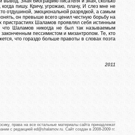
й вывод. Зная биографию писателя и зная, сколько
когда пишу. Кричу, угрожаю, плачу, И слез мне не
осто отдушиной, эмоциональной разрядкой, а самым
понять, он превыше всего ценил честную борьбу на
ных пристрастиях Шаламов проявлял себя истинным
, что Шаламов никогда не был так называемым
законченным пессимистом и мизантропом. Те, кто
жется, что гораздо больше правоты в словах поэта
2011
сику, права на все остальные материалы сайта принадлежат
нии с редакцией ed@shalamov.ru. Сайт создан в 2008-2009 гг.