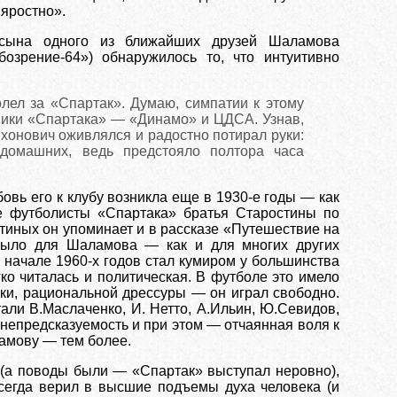
 яростно».
 сына одного из ближайших друзей Шаламова
озрение-64») обнаружилось то, что интуитивно
лел за «Спартак». Думаю, симпатии к этому
ники «Спартака» — «Динамо» и ЦДСА. Узнав,
хонович оживлялся и радостно потирал руки:
домашних, ведь предстояло полтора часа
овь его к клубу возникла еще в 1930-е годы — как
е футболисты «Спартака» братья Старостины по
тиных он упоминает и в рассказе «Путешествие на
было для Шаламова — как и для многих других
начале 1960-х годов стал кумиром у большинства
гко читалась и политическая. В футболе это имело
ки, рациональной дрессуры — он играл свободно.
али В.Маслаченко, И. Нетто, А.Ильин, Ю.Севидов,
, непредсказуемость и при этом — отчаянная воля к
ламову — тем более.
(а поводы были — «Спартак» выступал неровно),
всегда верил в высшие подъемы духа человека (и