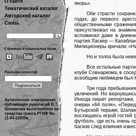
О сайте
якорь».
Тематический каталог
Обе страсти сохрани
Авторский каталог
годах, до первого арес
Связь
общественными сражениям
присутствовал на знамен
вспоминал даже в дневни
партия Ласкер — Капаблан
Милиционеры кричали: «Ни
Страницы в социальных сетях
Но и толпа была неве
Все остальные парти
клубе Совнаркома, в сосед
Рассылка новостей
всеобщим любимцем был Ка
Три года пребывания
увлечений. Но вернувшись
Иногда пишет репортажи,
Аутентичная электронная
публикация рукописей В.Т.
очерки «64 поля», «Перед
Шаламова выполняется на
Бутырской тюрьме, Шалам
средства гранта РГНФ No.
восхищаясь игрой гостей (
11-04-12055в.
футбол», где есть очень 
басков след влияния изве