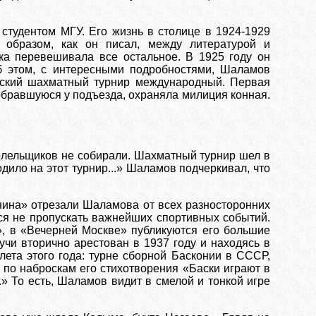
 студентом МГУ. Его жизнь в столице в 1924-1929
 образом, как он писал, между литературой и
ка перевешивала все остальное. В 1925 году он
Об этом, с интересными подробностями, Шаламов
овский шахматный турнир международный. Первая
обравшуюся у подъезда, охраняла милиция конная.
болельщиков не собирали. Шахматный турнир шел в
дило на этот турнир...» Шаламов подчеркивал, что
нина» отрезали Шаламова от всех разносторонних
тся не пропускать важнейших спортивных событий.
, в «Вечерней Москве» публикуются его большие
учи вторично арестован в 1937 году и находясь в
ета этого года: турне сборной Басконии в СССР,
ь по наброскам его стихотворения «Баски играют в
.» То есть, Шаламов видит в смелой и тонкой игре