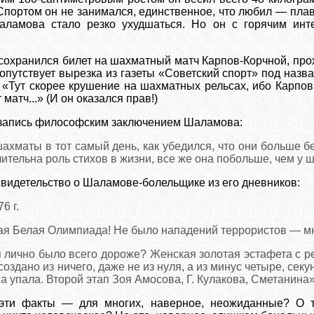
Спортом он не занимался, единственное, что любил — плава
Шаламова стало резко ухудшаться. Но он с горячим ин
 сохранился билет на шахматный матч Карпов-Корчной, пр
опутствует вырезка из газеты «Советский спорт» под наз
 «Тут скорее крушение на шахматных рельсах, ибо Карпов
матч...» (И он оказался прав!)
 запись философским заключением Шаламова:
ахматы в тот самый день, как убедился, что они больше б
чительна роль стихов в жизни, все же она побольше, чем у 
свидетельство о Шаламове-болельщике из его дневников:
6 г.
ая Белая Олимпиада! Не было нападений террористов — мю
я лично было всего дороже? Женская золотая эстафета с 
создано из ничего, даже не из нуля, а из минус четыре, сек
на упала. Второй этап Зоя Амосова, Г. Кулакова, Сметанина»
эти факты — для многих, наверное, неожиданные? О т