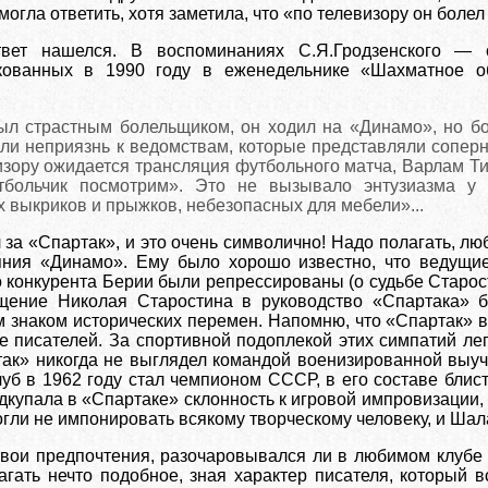
огла ответить, хотя заметила, что «по телевизору он болел
твет нашелся. В воспоминаниях С.Я.Гродзенского —
икованных в 1990 году в еженедельнике «Шахматное об
л страстным болельщиком, он ходил на «Динамо», но бо
али неприязнь к ведомствам, которые представляли сопер
изору ожидается трансляция футбольного матча, Варлам Ти
тбольчик посмотрим». Это не вызывало энтузиазма у 
 выкриков и прыжков, небезопасных для мебели»...
за «Спартак», и это очень символично! Надо полагать, люб
яния «Динамо». Ему было хорошо известно, что ведущи
о конкурента Берии были репрессированы (о судьбе Старос
ащение Николая Старостина в руководство «Спартака» 
знаком исторических перемен. Напомню, что «Спартак» в 
ле писателей. За спортивной подоплекой этих симпатий ле
ак» никогда не выглядел командой военизированной выуч
б в 1962 году стал чемпионом СССР, в его составе блист
Подкупала в «Спартаке» склонность к игровой импровизации
огли не импонировать всякому творческому человеку, и Ша
ои предпочтения, разочаровывался ли в любимом клубе 
агать нечто подобное, зная характер писателя, который 