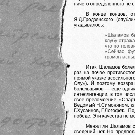
ничего определенного не см
В конце концов, о
Я.Д.Гродзенского (опубл
угадывалось:
«Шаламов бы
клубу отраж
что по телев
«Сейчас фу
громогласных
Итак, Шаламов болел 
раз на почве противосто
прямой указке всесильног
Олу»). И поэтому возвр
болельщиков — еще одним 
интеллигенции, в том чис
свое преломление: «Спарт
Ведомый Н.Симоняном, клу
Г.Хусаинов, Г.Логофет... 
победе. Эти качества не м
Менял ли Шаламов св
сведений нет. Но предпол