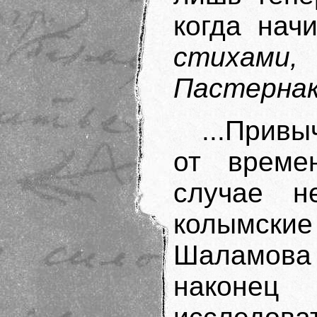
когда нач
стихами
Пастернак
...Прив
от време
случае н
колымски
Шаламов
наконе