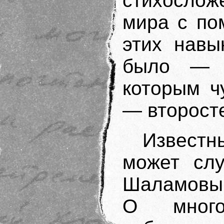
стихослож
мира с по
этих навы
было — 
которым ч
— второст
Известн
может слу
Шаламовым
О мног