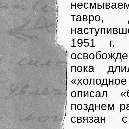
несмывае
тавро, 
наступивш
1951 г.
освобожде
пока дли
«холодное
описал «
позднем р
связан 