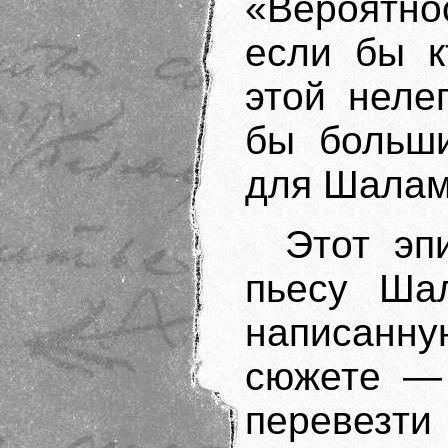
«Вероятно
если бы к
этой неле
бы больши
для Шаламо
Этот эп
пьесу Ша
написанну
сюжете — 
перевез