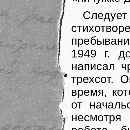
Следу
стихотво
пребыван
1949 г. д
написал ч
трехсот. 
время, кот
от началь
несмотря