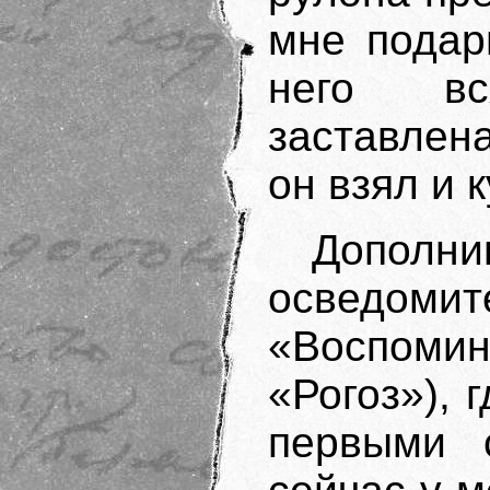
мне подар
него вс
заставлен
он взял и 
Дополни
осведомит
«Воспоми
«Рогоз»), 
первыми 