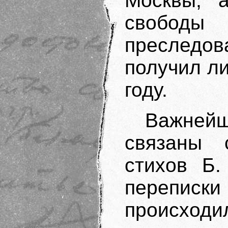
Москвы, а
свободы 
преследо
получил л
году.
Важней
связаны 
стихов Б.
переписк
происходи