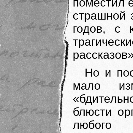
поместил е
страшной 
годов, с 
трагичес
рассказов»
Но и по
мало из
«бдительн
блюсти ор
любого