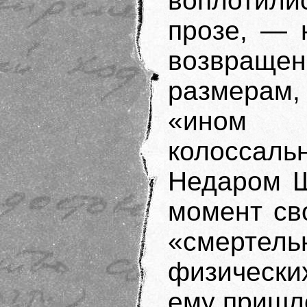
воплотилис
прозе, — 
возвраще
размерам,
«ином м
колосса
Недаром Ш
момент св
«смертельн
физически
ему пришло