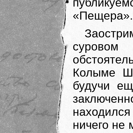
публику
«Пещера».
Заостри
сурово
обстоятель
Колыме Ша
будучи ещ
заключен
находился
ничего не 