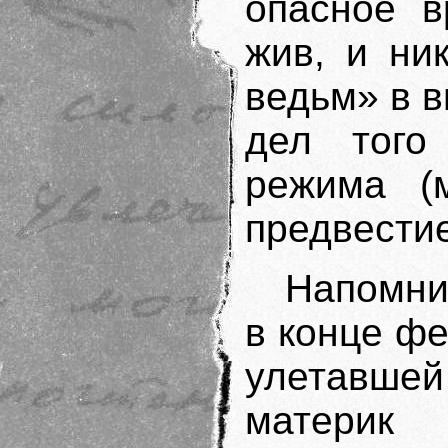
опасное 
жив, и ни
ведьм» в в
дел того
режима (м
предвестие
Напомни
в конце фе
улетавше
материк