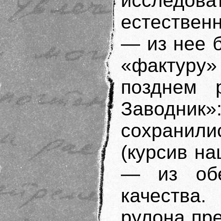
исследов
естествен
— из нее 
«фактуру
позднем 
Заводник
сохранили
(курсив н
— из обе
качества.
рулона пр