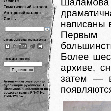
Шаламова
О сайте
Тематический каталог
драмати
Авторский каталог
Связь
написаны 
Первым 
Страницы в социальных сетях
большинств
Более шес
Рассылка новостей
архиве, с
затем — в
Аутентичная электронная
публикация рукописей В.Т.
появляются
Шаламова выполняется на
средства гранта РГНФ No.
11-04-12055в.