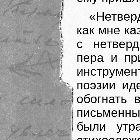
«Нетвер
как мне ка
с нетверд
пера и пр
инструме
поэзии ид
обогнать 
письменны
были утра