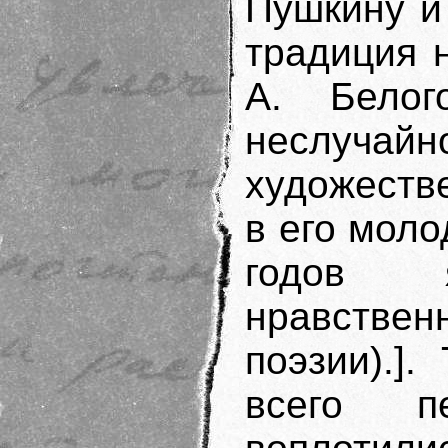
Пушкину и
традиция 
А. Бело
неслуча
художеств
в его моло
годов 
нравств
поэзии).].
всего п