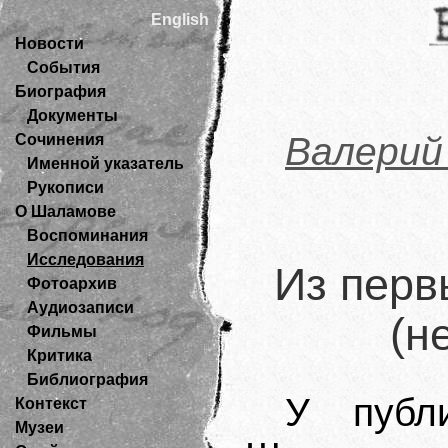
English
Новости
События
Биография
Документы
Валерий
Сочинения
Именной указатель
Рукописи
О Шаламове
Воспоминания
Исследования
Из перв
Фотоархив
Аудиозаписи
(н
Фильмы
Критика
Библиография
У публ
Контекст
Музеи