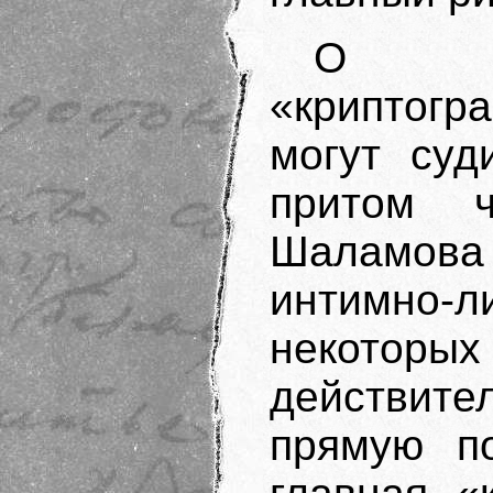
О ре
«криптогр
могут суд
притом ч
Шаламов
интимно-
некоторы
действит
прямую по