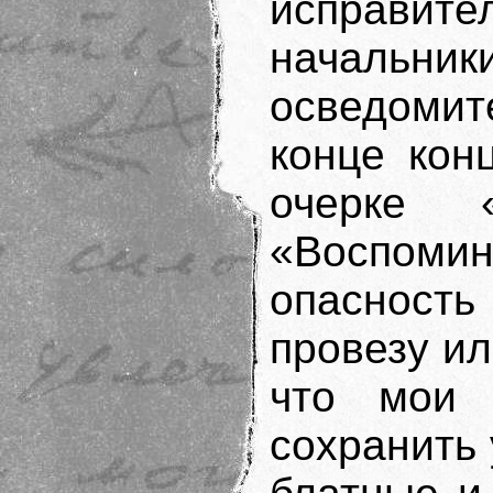
исправите
начальн
осведоми
конце кон
очерке 
«Воспом
опасност
провезу ил
что мои п
сохранить