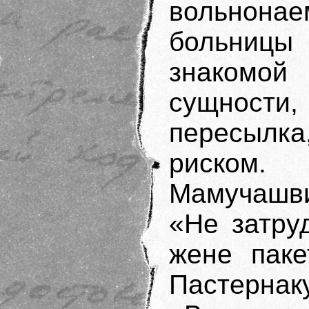
вольнонае
больницы 
знакомой
сущност
пересылк
риском.
Мамучашви
«Не затру
жене паке
Пастерн