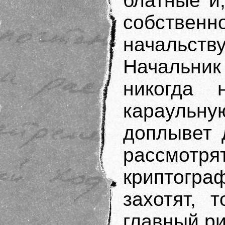
блатные и
собствен
начальст
Начальн
никогда 
караульн
доплывет 
рассмот
криптогра
захотят, 
главный ри