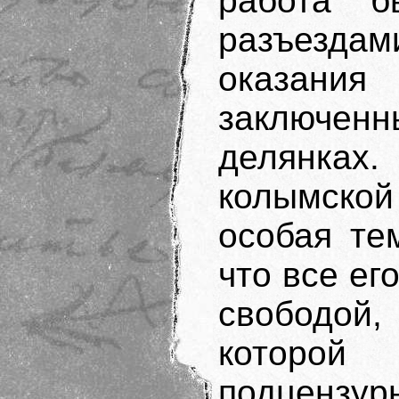
работа б
разъездам
оказани
заключенн
делянка
колымск
особая те
что все ег
свободой,
которо
подценз