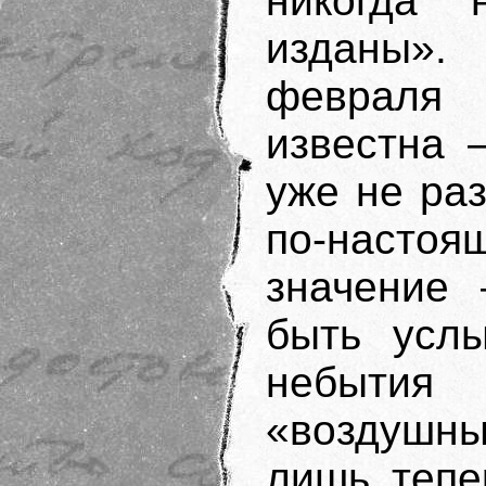
никогда 
изданы».
февраля
известна 
уже не раз
по-настоя
значение 
быть услы
небытия
«воздушн
лишь тепе