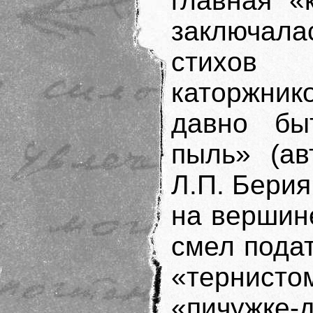
главная «
заключала
стихов
каторжник
давно бы
пыль» (ав
Л.П. Берия
на вершин
смел подат
«тернис
«пичужке-д