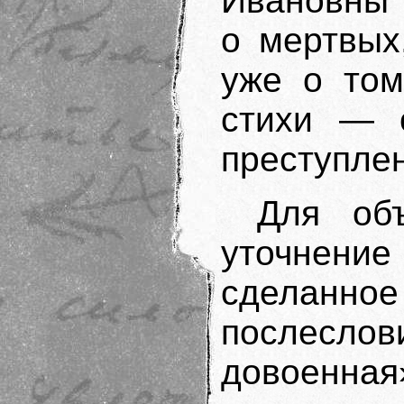
Ивановны”
о мертвых
уже о том
стихи — 
преступлен
Для об
уточнение
сделанн
послесл
довоенн