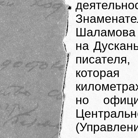
деятельн
Знаменате
Шаламова
на Дускань
писателя,
которая
километра
но офици
Централ
(Управл