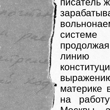
писатель ж
зарабат
вольнон
системе 
продолжа
лини
констит
выражению
материке 
на работ