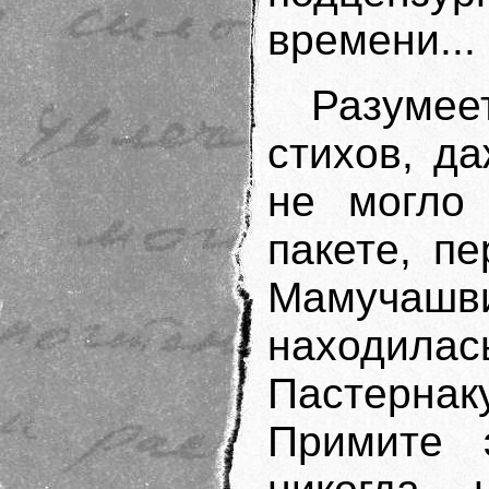
времени...
Разумее
стихов, д
не могло
пакете, п
Мамучаш
находилас
Пастерна
Примите 