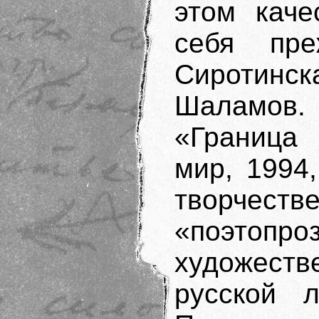
этом каче
себя пре
Сиротинск
Шаламов.
«Граница
мир, 1994
творч
«поэтоп
художест
русской л