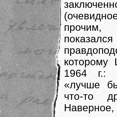
заключе
(очевидно
прочим,
показ
правдопо
которому 
1964 г.:
«лучше б
что-то д
Наверное,