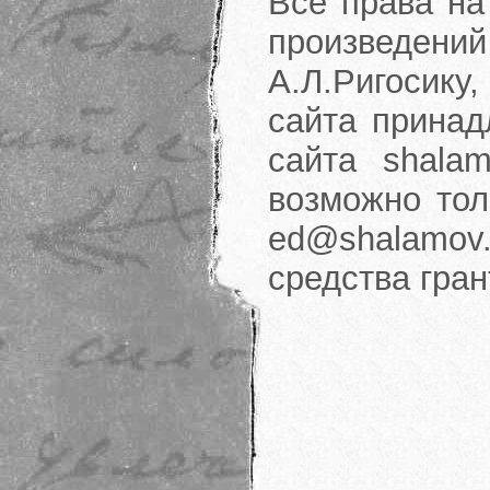
Все права на
произведени
А.Л.Ригосику
сайта принад
сайта shalam
возможно тол
ed@shalamov.
средства гра