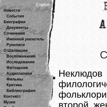
English
Новости
События
Биография
Документы
Сочинения
Именной указатель
Рукописи
О Шаламове
С
Воспоминания
Исследования
Фотоархив
Неклюдов 
Аудиозаписи
Фильмы
филолог
Критика
Библиография
фольклори
Контекст
второй же
Музеи