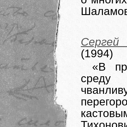
Шаламов
Сергей
(1994)
«В пр
среду 
чванлив
перего
кастов
Тихоно