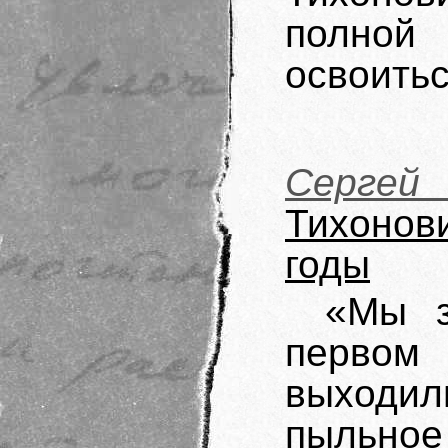
полной
освоитьс
Серге
Тихонов
годы
«Мы з
первом
выходил
пыльно