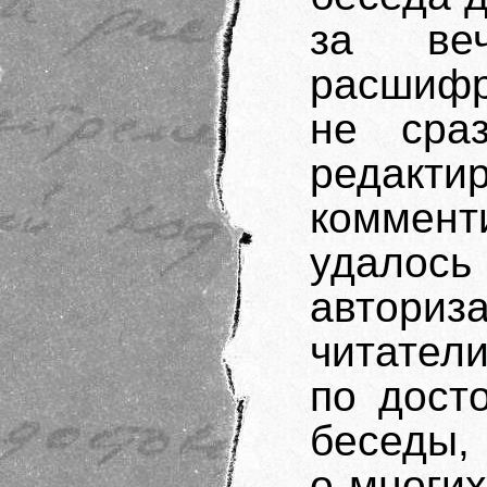
за веч
расшифр
не сраз
реда
коммент
удало
автори
читател
по дост
беседы, 
о многи