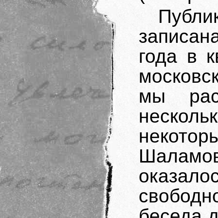
Публ
записан
года в 
московс
мы рас
нескольк
некото
Шаламов
оказа
свободн
беседа д