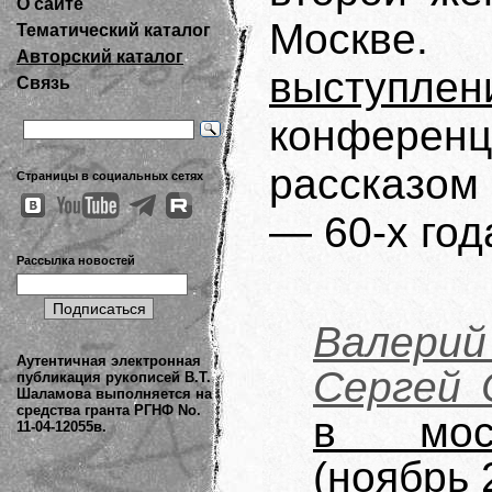
О сайте
Москве
Тематический каталог
Авторский каталог
выступлен
Связь
конферен
рассказом
Страницы в социальных сетях
— 60-х год
Рассылка новостей
Валерий
Аутентичная электронная
Сергей 
публикация рукописей В.Т.
Шаламова выполняется на
средства гранта РГНФ No.
в моск
11-04-12055в.
(ноябрь 