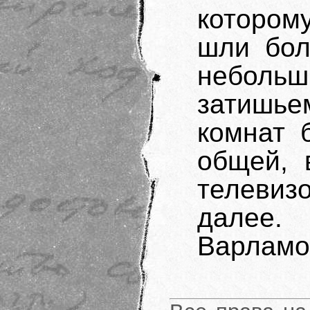
котором
шли бол
неболь
затишье
комнат 
общей, 
телевиз
далее.
Варламо