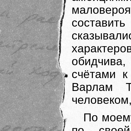
маловер
составить
сказыва
характеро
обидчива
счётами к
Варлам Т
человеком,
По моем
по своей