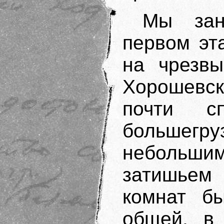
Мы зан
первом эт
на чрезв
Хорошевс
почти с
большег
небольш
затишьем 
комнат б
общей, в