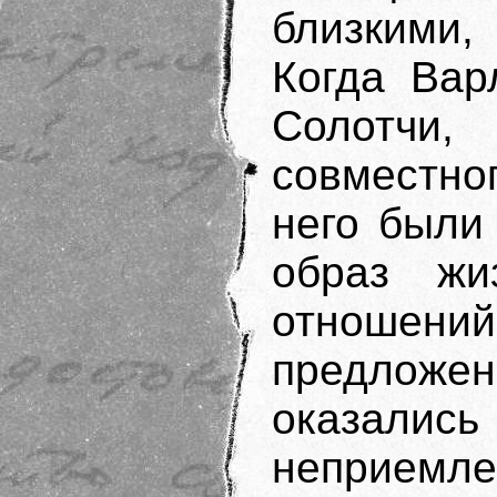
близкими,
Когда Вар
Солотчи,
совместно
него были 
образ жи
отноше
предложен
оказали
неприемле