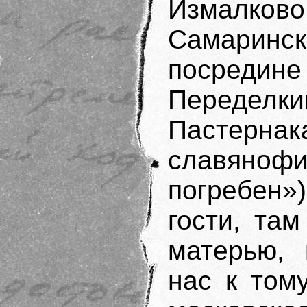
Измалково
Самаринс
посреди
Переделки
Пастернака
славяноф
погребен»)
гости, та
матерью, 
нас к том