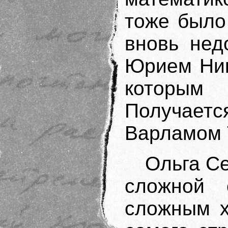
тоже было
вновь нед
Юрием Ник
которым
Получаетс
Варламом 
Ольга С
сложной
сложным х