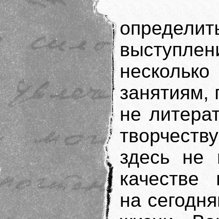
определи
выступл
несколь
занятиям, 
не литера
творчест
здесь не 
качестве 
на сегодн