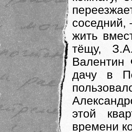
переезжает
соседний,
жить вмес
тёщу, З.А
Валентин 
дачу в П
пользова
Александр
этой ква
времени ко