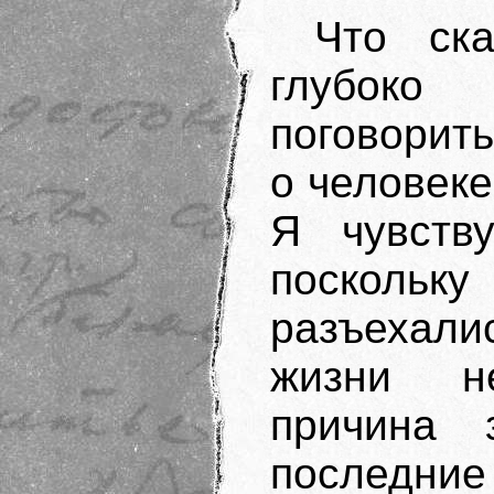
Что ск
глубоко
поговорит
о человеке
Я чувств
посколь
разъехали
жизни н
причина 
последние