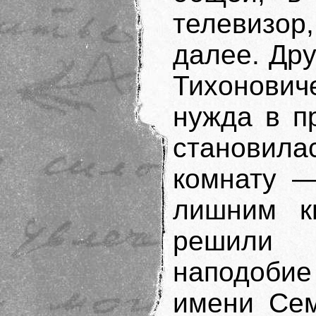
телевизо
далее. Др
Тихонови
нужда в п
становила
комнату —
лишним к
решили 
наподоби
имени Сем