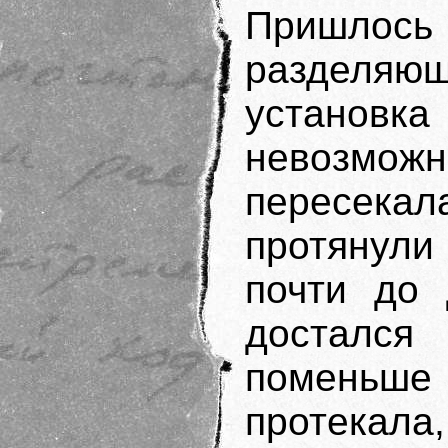
Пришлось
разделя
установ
невозмож
пересекал
протянули
почти до 
досталс
поменьше 
протекала,