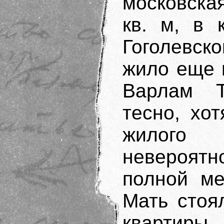
московска
кв. м, в 
Гоголевск
жило еще 
Варлам Т
тесно, хо
жилого
невероят
полной ме
Мать стоя
квартиры