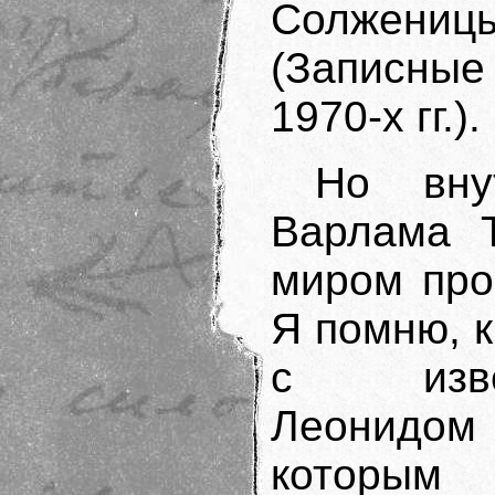
Солжени
(Записные
1970-х гг.).
Но вну
Варлама 
миром про
Я помню, к
с извес
Леонидом
которым