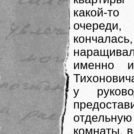
какой-то 
очереди
кончалас
наращива
именно и
Тихонович
у руков
предост
отдельную
комнаты, 