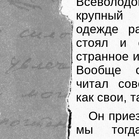
Всеволо
крупный
одежде ра
стоял и 
странное 
Вообще с
читал со
как свои, т
Он приез
мы тогд