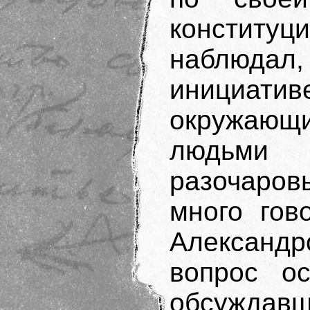
констит
наблюдал, 
инициатив
окружающи
людьми
разочаров
много гов
Алексан
вопрос о
обсуждавш