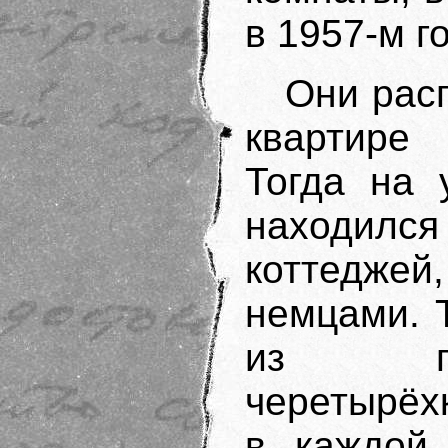
в 1957-м го
Они рас
квартире
Тогда на 
находилс
коттедже
немцами. Т
из под
черетырёх
в каждой 