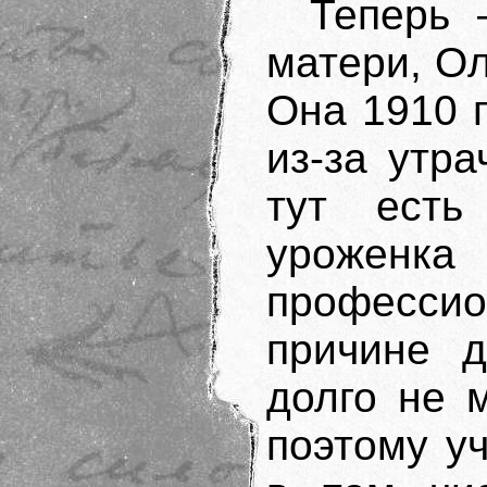
Теперь 
матери, О
Она 1910 г
из-за утр
тут есть 
уроже
професси
причине д
долго не м
поэтому уч