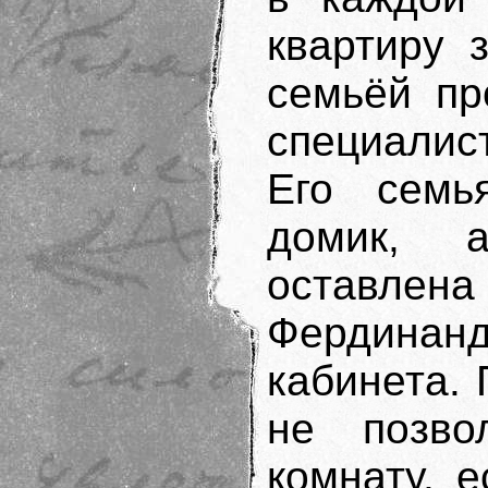
квартиру 
семьёй пр
специалис
Его семь
домик, 
остав
Фердинанд
кабинета. 
не позво
комнату, е