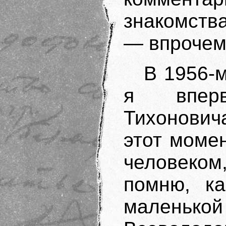
знакомств
— впрочем,
В 1956-м
я впер
Тихонови
этот моме
человеко
помню, ка
малень