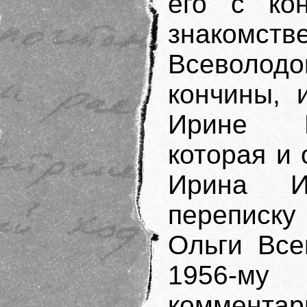
его с ко
знакомств
Всеволо
кончины, 
Ирине И
которая и 
Ирина И
переписк
Ольги Все
1956-му
коммент