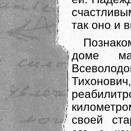
счастливы
так оно и 
Познако
доме ма
Всеволод
Тихоно
реабилитр
километр
своей ста