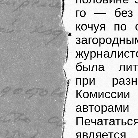
го — без 
кочуя по 
загородн
журналист
была лит
при раз
Комиссии
авторами
Печататься
является