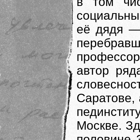
в том чис
социальны
её дядя —
перебра
профессор
автор ряд
словеснос
Саратове,
пединстит
Москве. Зд
половине 3