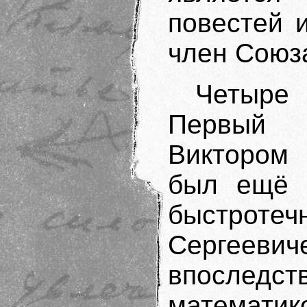
повестей 
член Союза
Четыре
Первый 
Виктором
был ещё 
быстротеч
Сергее
впосле
математик