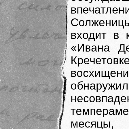
впечатл
Солжениц
входит в 
«Ивана Де
Кречето
восхище
обнаруж
несовп
темпера
месяцы,