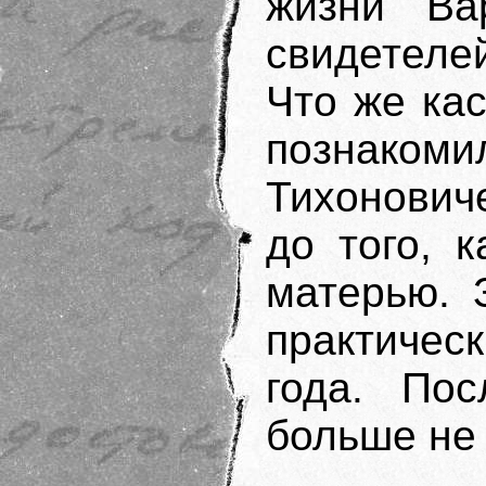
жизни Ва
свидетеле
Что же ка
познак
Тихонович
до того, 
матерью. 
практическ
года. Пос
больше не