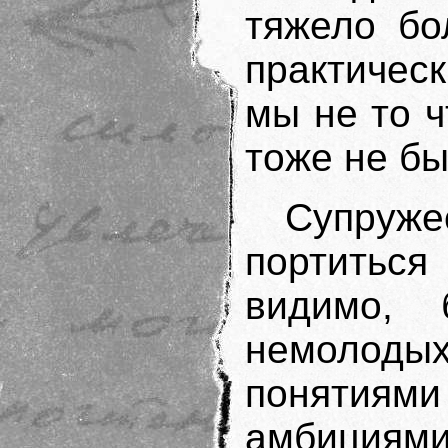
тяжело бо
практическ
мы не то ч
тоже не бы
Супруже
портиться
видимо, 
немолодых
понятиями
амбици