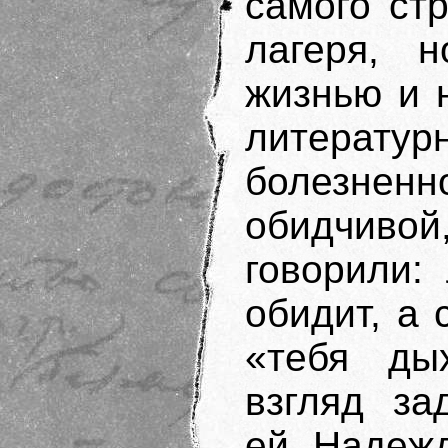
самого ст
лагеря, 
жизнью и 
литературн
болезнен
обидчивой,
говорили:
обидит, а
«тебя дых
взгляд за
ей. Надежд