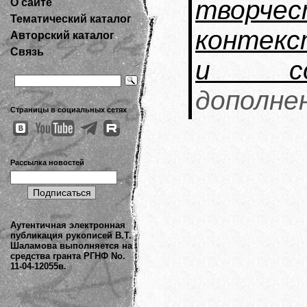
творчес
О сайте
Тематический каталог
контекс
Авторский каталог
Связь
и сов
дополне
Страницы в социальных сетях
Рассылка новостей
Аутентичная электронная
публикация рукописей В.Т.
Шаламова выполняется на
средства гранта РГНФ No.
11-04-12055в.