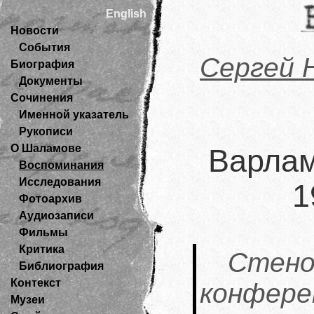
English
Новости
События
Сергей 
Биография
Документы
Сочинения
Именной указатель
Рукописи
О Шаламове
Варлам
Воспоминания
Исследования
1
Фотоархив
Аудиозаписи
Фильмы
Критика
Стено
Библиография
Контекст
конфе
Музеи