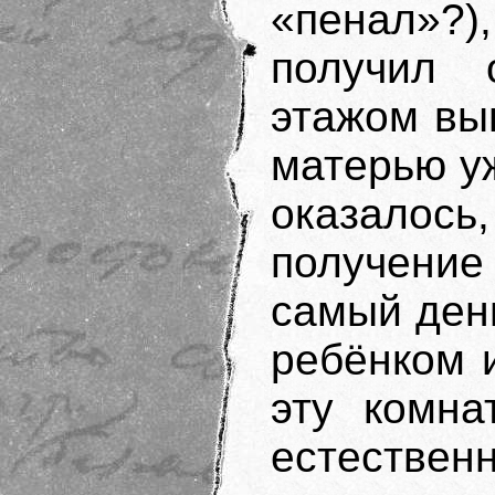
«пенал»?
получил 
этажом вы
матерью уж
оказалос
получение 
самый день
ребёнком 
эту комна
естественн