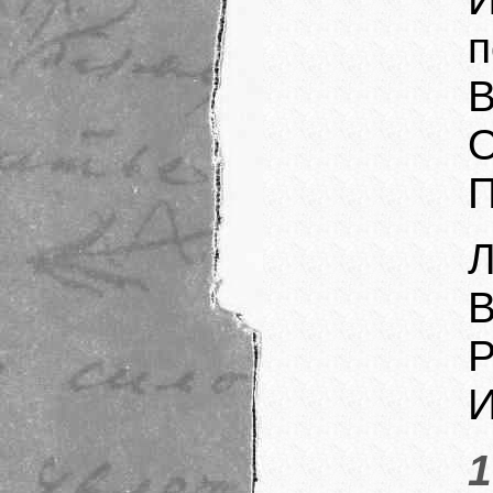
п
В
О
П
Л
В
Р
И
1