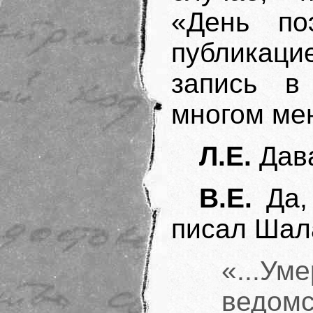
«День по
публикаци
запись в
многом мен
Л.Е.
Дава
В.Е.
Да, 
писал Шал
«...Ум
ведомс