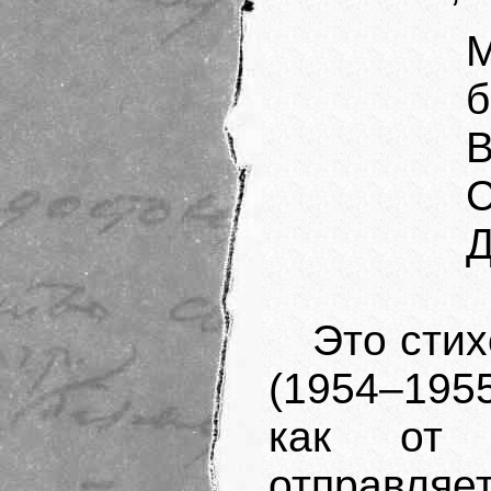
б
В
С
Д
Это сти
(1954–195
как от 
отправл