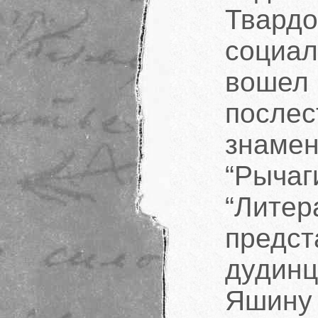
Твард
социа
вошел
после
знам
“Рыча
“Лите
пред
дудинц
Яшину 