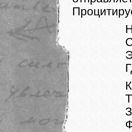
Процитиру
Н
Э
Г
К
Т
Ф