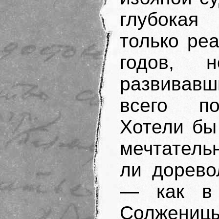
глубокая
только ре
годов, 
развивавш
всего по
Хотели бы
мечтатель
ли дорево
— как в 
Солже