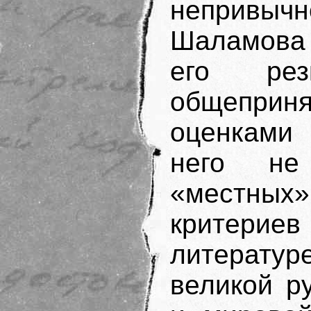
непривыч
Шаламова 
его рез
общеприн
оценками
него не
«местны
критериев
литерат
великой р