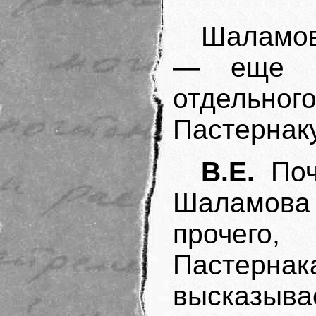
Шаламов
— еще о
отдельног
Пастернак
В.Е.
Поч
Шаламова
прочего
Пастерна
высказыва