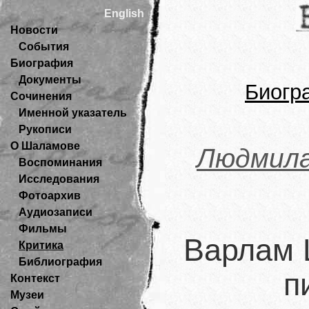
English
Новости
События
Биография
Документы
Биогр
Сочинения
Именной указатель
Рукописи
О Шаламове
Людмила
Воспоминания
Исследования
Фотоархив
Аудиозаписи
Фильмы
Варлам 
Критика
Библиография
п
Контекст
Музеи