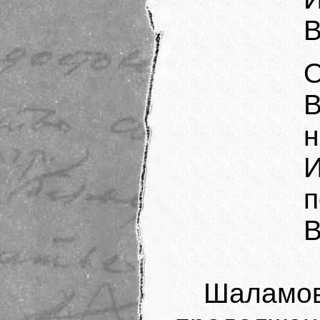
В
О
н
п
В
Шаламо