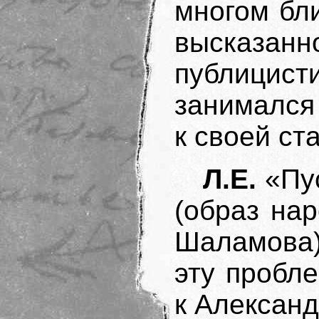
многом бли
высказанн
публици
занимался 
к своей ст
Л.Е.
«Пус
(образ нар
Шаламова)
эту пробл
к Алексан