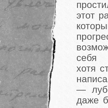
прости
этот р
кото
прог
возмож
себя 
хотя с
написа
— луб
даже б