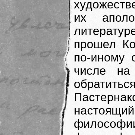
художеств
их апол
литератур
прошел Ко
по-иному 
числе на 
обратиться
Пастернак
настоящи
филосо