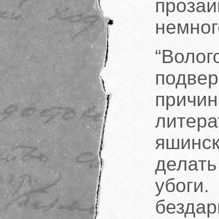
проз
немног
“Волог
подв
при
лите
яшинс
делать
убоги
безда