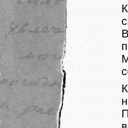
К
с
В
п
М
с
н
в