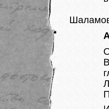
Шаламов
О
г
Л
П