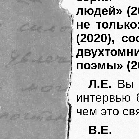
людей» (2
не только
(2020), с
двухтом
поэмы» (2
Л.Е.
Вы д
интервью 
чем это св
В.Е.
С 