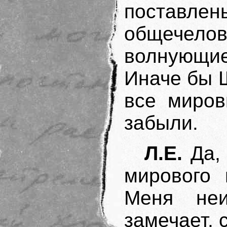
поставл
общечел
волнующи
Иначе бы 
все миров
забыли.
Л.Е.
Да, 
мирового 
Меня неи
замечает, 