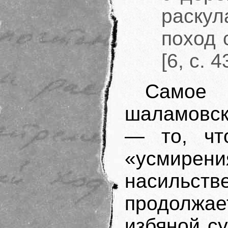
раскул
поход 
[6, с. 4
Само
шаламовск
— то, чт
«усми
насильств
продолжае
избяной су