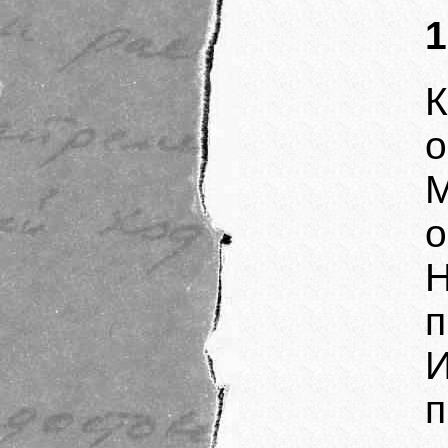
1
о
о
п
п