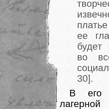
твор
извечн
платье
ее гла
будет 
во в
социал
30].
В его 
лагерно