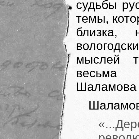
судьбы ру
темы, кото
близка,
вологодс
мыслей т
весьма 
Шаламова 
Шаламов
«...
револ