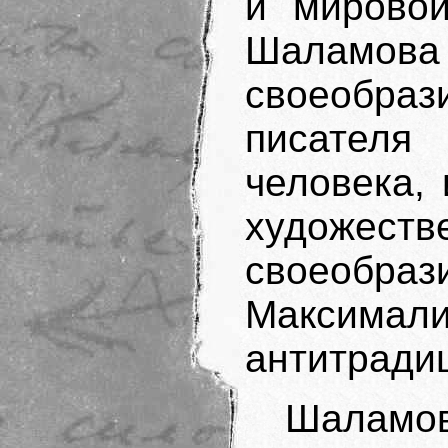
и мировой
Шаламов
своеобраз
писателя
человека,
художес
своео
Макс
антитради
Шала