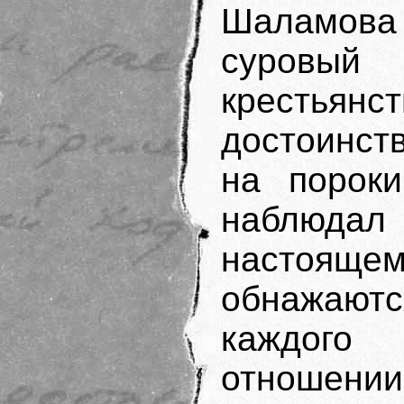
Шаламова 
суровый
крестья
достоинст
на пороки
наблюда
настояще
обнажаю
каждого
отношени