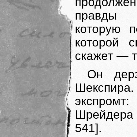
продолж
правды 
которую п
которой с
скажет — т
Он дер
Шекспир
экспром
Шрейдера в
541].