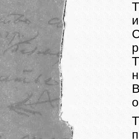
и
р
Т
н
о
п