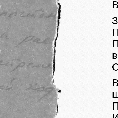
В
З
П
в
О
В
ш
П
И