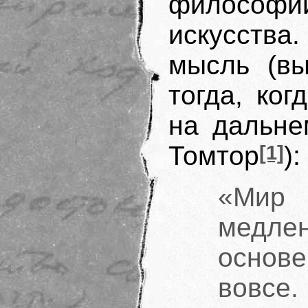
философии
искусства
мысль (вы
тогда, ко
на дальне
Томтор
[1]
):
«Мир 
медле
основ
вовсе.