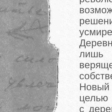
возмож
решен
усмир
Деревн
лишь
веряще
собст
Новый
целью 
с дере