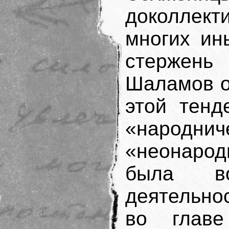
доколлек
многих ин
стержень
Шаламов о
этой тенд
«наро
«неонарод
была во
деятельно
во глав