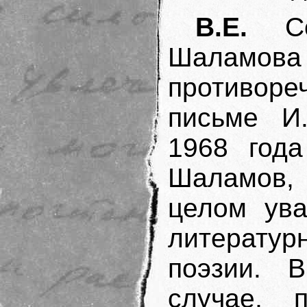
В.Е.
Сох
Шаламов
противоре
письме И
1968 года
Шаламов, 
целом ува
литератур
поэзии. 
случае, 