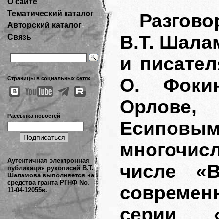
О сайте
Тематический каталог
Разгов
Авторский каталог
В.Т. Шала
Связь
и писател
О. Фоки
Страницы в социальных сетях
Орлове,
Рассылка новостей
Есип
многочисл
Аутентичная электронная
числе «
публикация рукописей В.Т.
Шаламова выполняется на
средства гранта РГНФ No.
современн
11-04-12055в.
серии «