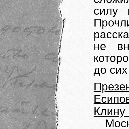
силу 
Проч
расск
не вн
которо
до сих
Презе
Есипо
Клину 
Мос