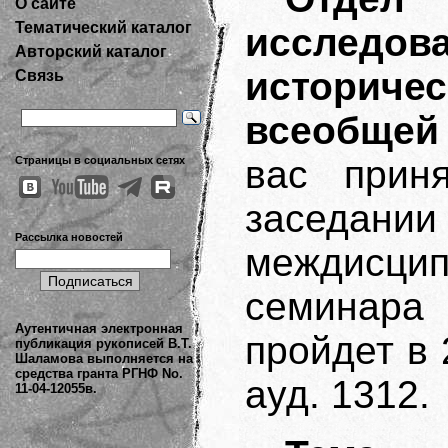
О сайте
Тематический каталог
исследо
Авторский каталог
историче
Связь
всеобщей
вас прин
Страницы в социальных сетях
засед
Рассылка новостей
междисц
семинара 
Аутентичная электронная
пройдет в 2
публикация рукописей В.Т.
Шаламова выполняется на
средства гранта РГНФ No.
ауд. 1312.
11-04-12055в.