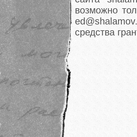
возможно тол
ed@shalamov.
средства гра