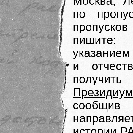
Москва, Л
по пропу
пропусков
пишите: 
указанием
и отчест
получ
Президиум
сообщив
направляе
истории Р