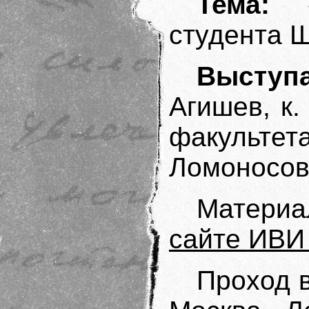
Тема:
«
студента 
Выступа
Агишев, к.
факульт
Ломоносов
Материа
сайте ИВИ
Проход в