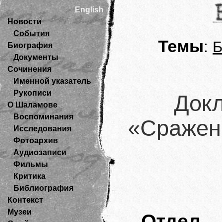
English
Новости
События
Темы
:
Б
Биография
Документы
Сочинения
Именной указатель
Рукописи
Докл
О Шаламове
Воспоминания
«Сражен
Исследования
Фотоархив
Аудиозаписи
Фильмы
Критика
Библиография
Контекст
Музеи
Отдел