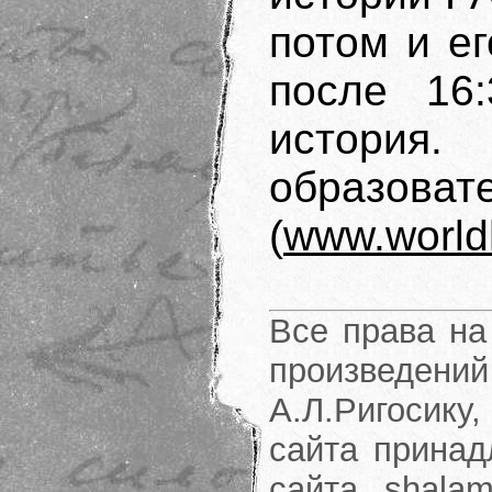
потом и е
после 16
истори
образова
(
www.worldh
Все права на
произведени
А.Л.Ригосику
сайта принад
сайта shalam