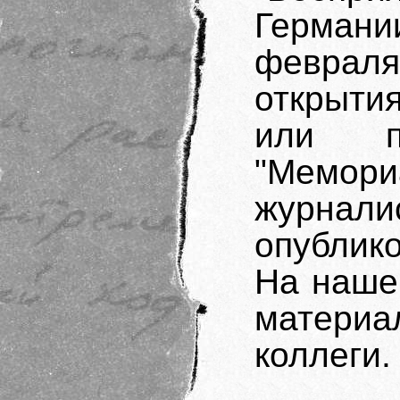
Германи
февраля
открыти
или п
"Мемори
журнал
опублик
На наше
матери
коллеги.