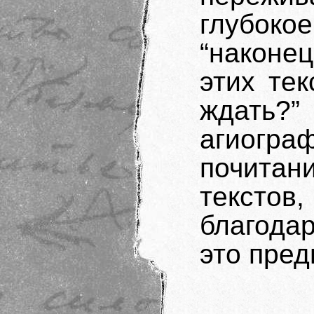
глубок
“наконе
этих те
ждат
агиогр
почитани
текстов,
благода
это пред