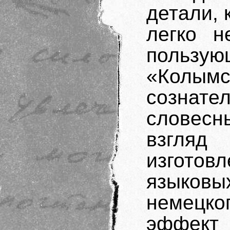
детали, 
легко н
польз
«Колы
созна
словесн
взгляд
изготовл
языков
немецк
эффект