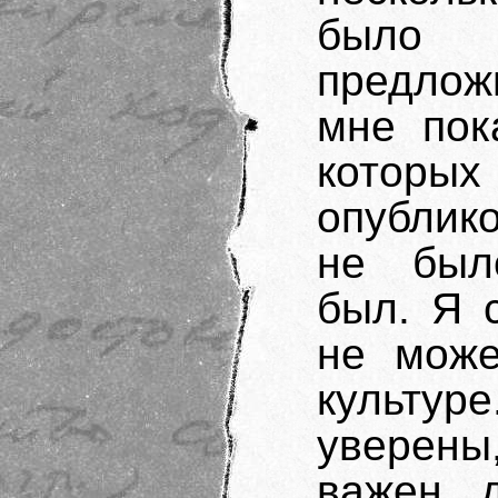
было 
предлож
мне пок
котор
опублик
не был
был. Я 
не може
культу
уверен
важен д