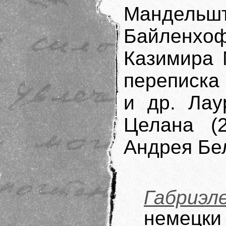
Мандель
Байленх
Казимира 
переписка
и др. Лау
Целана (
Андрея Бе
Габриэл
немецки