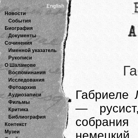
English
Новости
События
Биография
Документы
Сочинения
Именной указатель
Рукописи
О Шаламове
Га
Воспоминания
Исследования
Фотоархив
Габриеле 
Аудиозаписи
Фильмы
— русист,
Критика
Библиография
собрания
Контекст
немецкий
Музеи