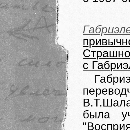
Габриэл
привыч
Страшно
с Габри
Габри
перевод
В.Т.Шал
была уч
"Восп