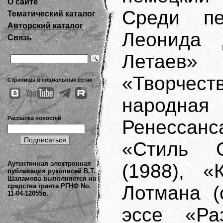
О сайте
Среди п
Тематический каталог
Авторский каталог
Леонида 
Связь
Летаев» 
«Творче
Страницы в социальных сетях
народная 
Рассылка новостей
Ренессанс
«Стиль 
Аутентичная электронная
(1988), 
публикация рукописей В.Т.
Шаламова выполняется на
средства гранта РГНФ No.
Лотмана (
11-04-12055в.
эссе «Ра