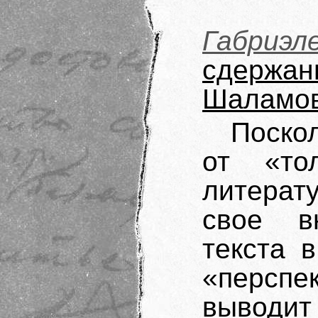
Габриэ
сдержан
Шаламо
Поско
от «то
литерат
свое в
текста 
«перспе
выводи