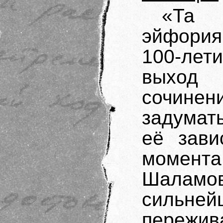
«Та 
эйфория,
100-лет
выход 
сочинен
задумат
её зави
момента
Шаламо
сильн
пережив