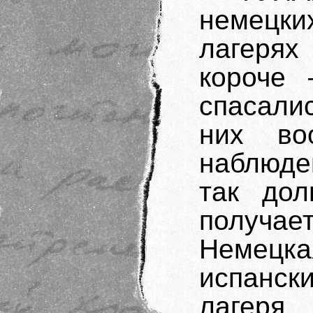
немецк
лагеря
короче
спасали
них во
наблюде
так дол
получае
Немецка
испанск
лагеря