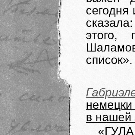
сегодня
сказала
этого, 
Шаламо
список».
Габриэл
немецки
в нашей 
«ГУЛА