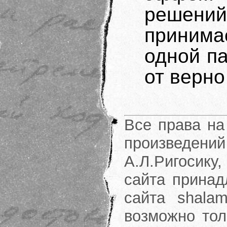
решени
принимае
одной па
от верно
Все права на
произведени
А.Л.Ригосику
сайта принад
сайта shalam
возможно тол