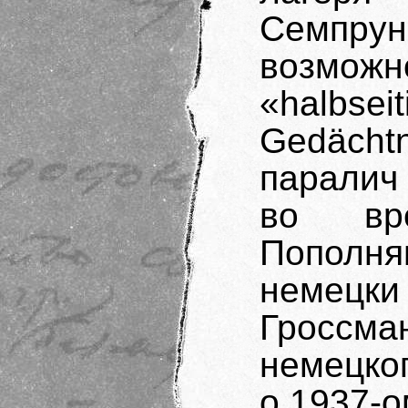
Семпр
возмож
«halb
Gedächt
паралич 
во вр
Пополня
немецк
Гроссм
немецко
о 1937-о