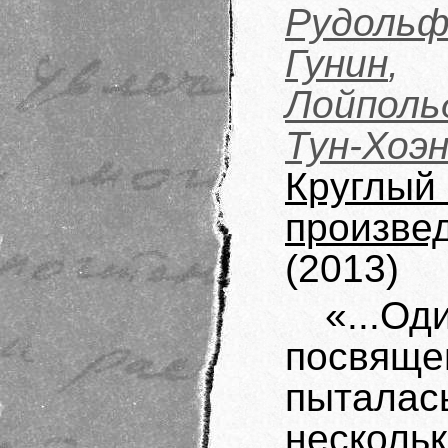
Рудольф
Гунин
Лойполь
Тун-Хо
Круглы
произв
(2013)
«...О
посвящ
пыталась
несколь