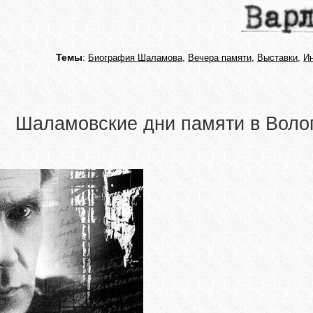
Темы
:
Биография Шаламова
,
Вечера памяти
,
Выставки
,
И
Шаламовские дни памяти в Воло