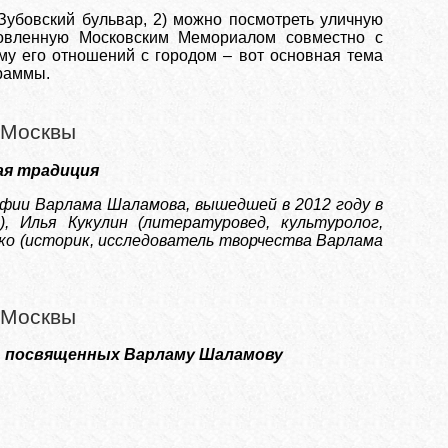
Зубовский бульвар, 2) можно посмотреть уличную
овленную Московским Мемориалом совместно с
зму его отношений с городом – вот основная тема
граммы.
я Москвы
ая традиция
афии Варлама Шаламова, вышедшей в 2012 году в
, Илья Кукулин (литературовед, культуролог,
нко (историк, исследователь творчества Варлама
я Москвы
в, посвященных Варламу Шаламову