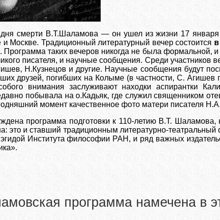
 дня смерти В.Т.Шаламова — он ушел из жизни 17 января
е и Москве. Традиционный литературный вечер состоится
в
). Программа таких вечеров никогда не была формальной, и
икого писателя, и научные сообщения. Среди участников в
Агишев, Н.Кузнецов и другие. Научные сообщения будут п
йших друзей, погибших на Колыме (в частности, С. Агишев
Особого внимания заслуживают находки аспирантки Кал
едавно побывала на о.Кадьяк, где служил священником оте
годняшний момент качественное фото матери писателя Н.А
уждена программа подготовки к 110-летию В.Т. Шаламова, 
: это и ставший традиционным литературно-театральный 
эгидой Института философии РАН, и ряд важных издательск
ика».
мовская программа намечена в эт