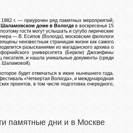
 1982 г. — приурочен ряд памятных мероприятий,
 Шаламовском доме в Вологде
в воскресенье 15
 поэтому гости могут услышать и сугубо лирические
ечера — В. Есипов (Вологда), московские филологи
освящены неизвестным страницам жизни как самого
 поделится разысканиями из магаданского архива о
ифорнийского университета (Беркли) Джозефины
ц писателя, и нашла уникальные документы (среди
. Шаламовой).
которое будет отмечаться в июне нынешнего года.
фестиваль «Четвертая Вологда», и международная
их проектов, в том числе подготовка очередного,
и памятные дни и в Москве