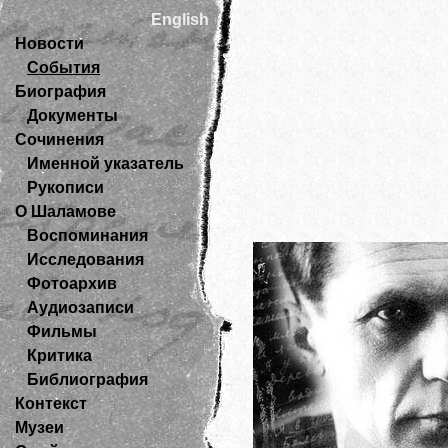
English
Новости
События
Биография
Документы
Сочинения
Именной указатель
Рукописи
О Шаламове
Воспоминания
Исследования
Фотоархив
Аудиозаписи
Фильмы
Критика
Библиография
Контекст
Музеи