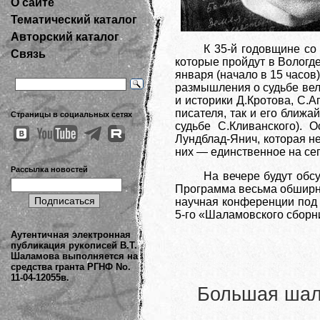
О сайте
Тематический каталог
Авторский каталог
К 35-й годовщине со
Связь
которые пройдут в Вологд
января (начало в 15 часов
размышления о судьбе вел
и историки Д.Кротова, С.
писателя, так и его ближа
Страницы в социальных сетях
судьбе С.Кливанского). 
Лундблад-Янич, которая н
них — единственное на се
Рассылка новостей
На вечере будут обс
Программа весьма обширна
научная конференции под 
5-го «Шаламовского сборн
Аутентичная электронная
публикация рукописей В.Т.
Шаламова выполняется на
средства гранта РГНФ No.
11-04-12055в.
Большая шала