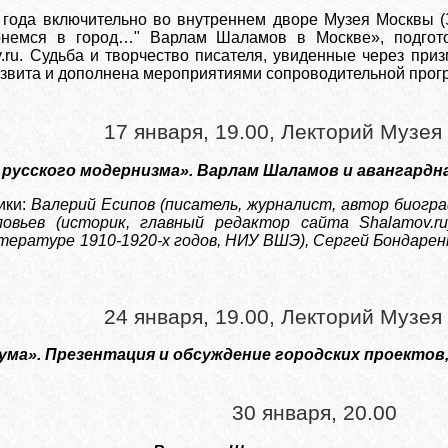
года включительно во внутреннем дворе Музея Москвы (
рнемся в город…" Варлам Шаламов в Москве», подгот
.ru. Судьба и творчество писателя, увиденные через при
развита и дополнена мероприятиями сопроводительной про
17 января, 19.00, Лекторий Музе
 русского модернизма». Варлам Шаламов и авангардн
ики:
Валерий Есипов (писатель, журналист, автор биогр
овьев (историк, главный редактор сайта Shalamov.ru)
итературе 1910-1920-х годов, НИУ ВШЭ), Сергей Бондаре
24 января, 19.00, Лекторий Музе
 ума». Презентация и обсуждение городских проекто
30 января, 20.00