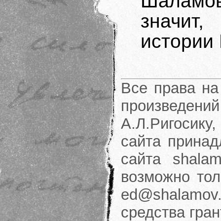
Шаламо
значит
истории 
Все права на
произведени
А.Л.Ригосику
сайта принад
сайта shalam
возможно тол
ed@shalamov.
средства гра