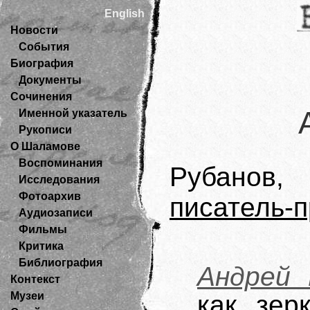
English
Новости
События
Биография
Документы
Сочинения
Именной указатель
Рукописи
О Шаламове
Воспоминания
Рубанов
Исследования
Фотоархив
писатель-п
Аудиозаписи
Фильмы
Критика
Библиография
Андрей 
Контекст
Музеи
как зер