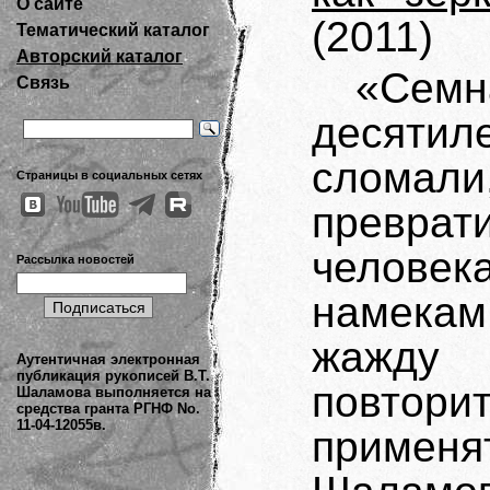
О сайте
(2011)
Тематический каталог
Авторский каталог
«Сем
Связь
десятил
сломали
Страницы в социальных сетях
превра
человек
Рассылка новостей
намекам
жажду 
Аутентичная электронная
публикация рукописей В.Т.
повтори
Шаламова выполняется на
средства гранта РГНФ No.
11-04-12055в.
примен