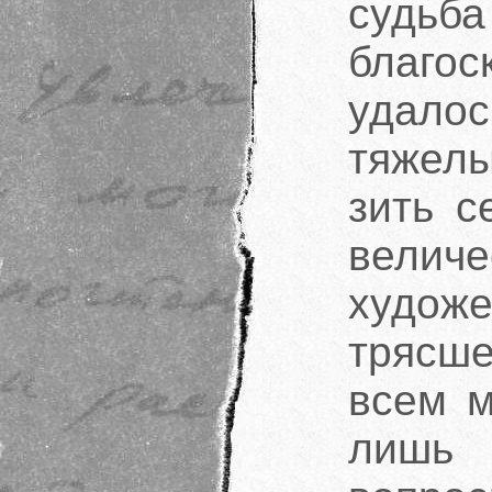
судь
благос
удало
тяжел
зить с
величе
худож
трясш
всем м
лишь 