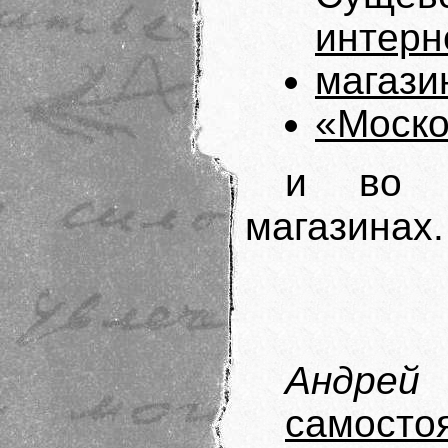
интерн
магази
«Моско
и во м
магазинах.
Андре
самосто