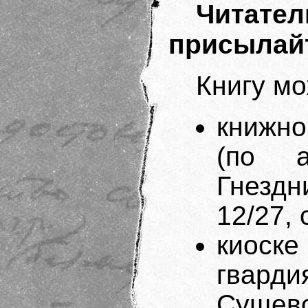
Читате
присылай
Книгу мо
книжн
(по а
Гнезд
12/27, 
киоск
гвард
Сущев