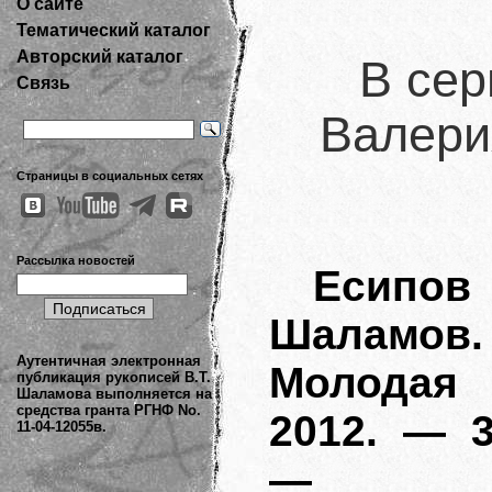
О сайте
Тематический каталог
Авторский каталог
В сер
Связь
Валери
Страницы в социальных сетях
Рассылка новостей
Есип
Шаламо
Аутентичная электронная
Молодая
публикация рукописей В.Т.
Шаламова выполняется на
средства гранта РГНФ No.
2012. — 3
11-04-12055в.
— (