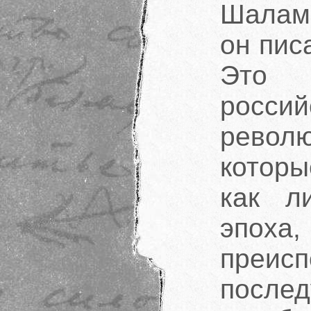
Шала­м
он пис
Это 
росс
револю
котор
как л
эпох
преис
после