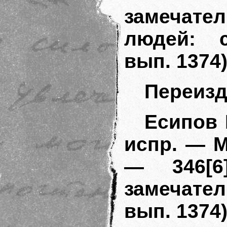
замечате
людей: с
вып. 1374)
Переизд
Есипов 
испр. — М
— 346[6
замечател
вып. 1374)