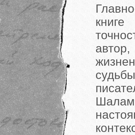
Главн
книг
точнос
автор,
жизне
судьбы
писате
Шалам
насто
контек