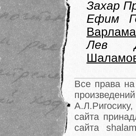
Захар П
Ефим Г
Варлама
Лев Д
Шаламо
Все права на
произведени
А.Л.Ригосику
сайта принад
сайта shalam