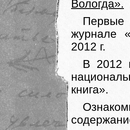
Вологда».
Первы
журнале 
2012 г.
В 2012 
национа
книга».
Ознаком
содержани