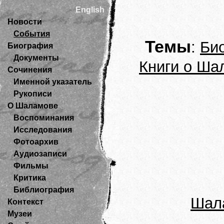
English
Новости
События
Темы
:
Би
Биография
Документы
Книги о Ша
Сочинения
Именной указатель
Рукописи
О Шаламове
Воспоминания
Исследования
Фотоархив
Аудиозаписи
Фильмы
Критика
Библиография
Шала
Контекст
Музеи