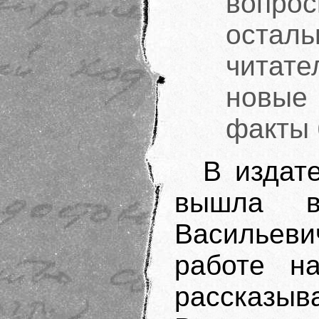
вопр
остал
читате
новые
факты 
В издат
вышла в
Васильеви
работе на
рассказы