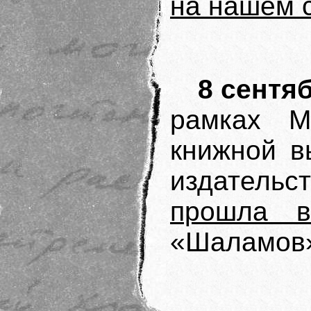
на нашем 
8 сентяб
рамках М
книжной в
издатель
прошла в
«Шаламов»