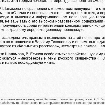
тель, этот гордый человек... в мире, где все понятия смещ
й Шаламова по сравнению с множеством пишущих — и отню
м, что «Сталин и советская власть — не одно и то же», и 
частую в нынешнем информационном поле позицию героя 
я, не забывать о его высоком нравственном содержании».
 популярность среди интеллигенции консервативной конце
по «прекрасному дореволюционному прошлому».
ет исследователь правым в возникшем на этой почве про
него по отношению к Варламу Тихоновичу и впрямь выгляди
утого из «Колымских рассказов», несмотря на прямое шала
ти Шаламова, В. Есипов особо отмечал свойственную ему 
и сказаться «многовековые гены русского священства»).
ь и на всю последующую жизнь.
и использование произведений Варлама Шаламова принадлежат А.Л.Риго
а shalamov.ru. Использование материалов возможно только при согласова