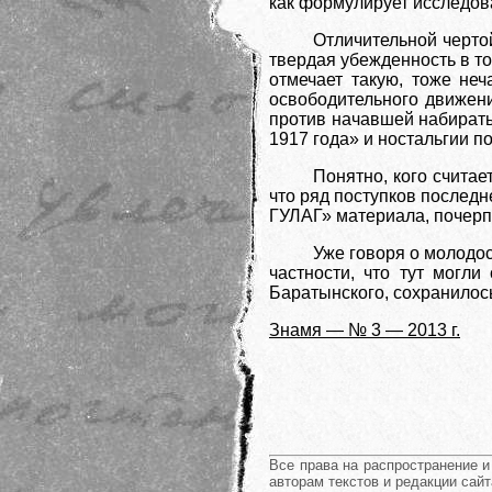
как формулирует исследова
Отличительной черто
твердая убежденность в то
отмечает такую, тоже не
освободительного движени
против начавшей набирать
1917 года» и ностальгии 
Понятно, кого счита
что ряд поступков послед
ГУЛАГ» материала, почерпн
Уже говоря о молодос
частности, что тут могл
Баратынского, сохранилос
Знамя — № 3 — 2013 г.
Все права на распространение 
авторам текстов и редакции сайт