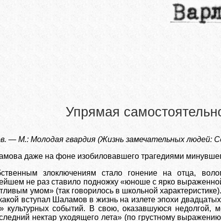
Упрямая самостоятельн
. — М.: Молодая гвардия (Жизнь замечательных людей: Се
мова даже на фоне изобиловавшего трагедиями минувшего
ственным злоключениям стало гонение на отца, волог
ейшем не раз ставило подножку «юноше с ярко выраженной
тливым умом» (так говорилось в школьной характеристике
 какой вступал Шаламов в жизнь на излете эпохи двадцаты
» культурных событий. В свою, оказавшуюся недолгой, м
оследний нектар уходящего лета» (по грустному выражению