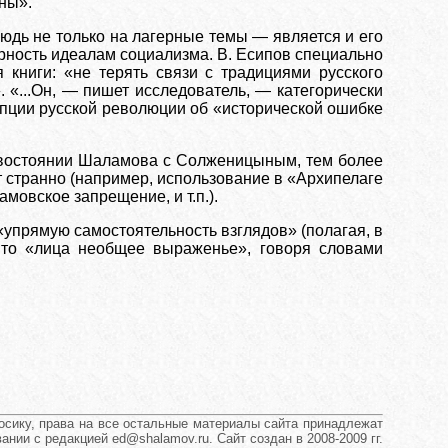
ены».
дь не только на лагерные темы — является и его
верность идеалам социализма. В. Есипов специально
книги: «не терять связи с традициями русского
 «...Он, — пишет исследователь, — категорически
пции русской революции об «исторической ошибке
тивостоянии Шаламова с Солженицыным, тем более
т странно (например, использование в «Архипелаге
мовское запрещение, и т.п.).
«упрямую самостоятельность взглядов» (полагая, в
 Это «лица необщее выраженье», говоря словами
сику, права на все остальные материалы сайта принадлежат
нии с редакцией ed@shalamov.ru. Сайт создан в 2008-2009 гг.