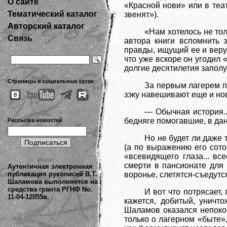
О сайте
«Красной нови» или в теа
Тематический каталог
звенят»).
Авторский каталог
«Нам хотелось не тол
Связь
автора книги вспомнить
правды, ищущий ее и веру
что уже вскоре он угодил
долгие десятилетия запол
Страницы в социальных сетях
За первым лагерем по
зэку навешивают еще и нов
— Обычная история..
бедняге помогавшие, в дан
Рассылка новостей
Но не будет ли даже 
(а по выражению его сот
«всевидящего глаза... в
смерти в пансионате для 
Аутентичная электронная
публикация рукописей В.Т.
воронье, слетятся-съедут
Шаламова выполняется на
средства гранта РГНФ No.
И вот что потрясает,
11-04-12055в.
кажется, добитый, унич
Шаламов оказался непоко
только о лагерном «быте»,