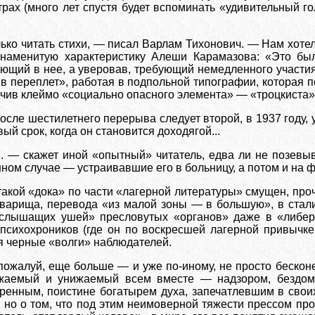
трах (много лет спустя будет вспоминать «удивительный г
ько читать стихи, — писал Варлам Тихонович. — Нам хотел
 знаменитую характеристику Алеши Карамазова: «Это б
ющий в нее, а уверовав, требующий немедленного участия 
 «в переплет», работая в подпольной типографии, которая
учив клеймо «социально опасного элемента» — «троцкиста»
сле шестилетнего перерыва следует второй, в 1937 году,
ый срок, когда он становится доходягой...
. — скажет иной «опытный» читатель, едва ли не позевыв
ном случае — устраивавшие его в больницу, а потом и на 
такой «дока» по части «лагерной литературы» смущен, про
оварища, перевода «из малой зоны — в большую», в стал
сеслышащих ушей» пресловутых «органов» даже в «либе
психохроников (где он по воскресшей лагерной привычке 
ся черные «волги» наблюдателей.
 пожалуй, еще больше — и уже по-иному, не просто бескон
тожаемый и унижаемый всем вместе — надзором, бездом
ренным, поистине богатырем духа, запечатлевшим в свои
 но о том, что под этим неимоверной тяжести прессом про