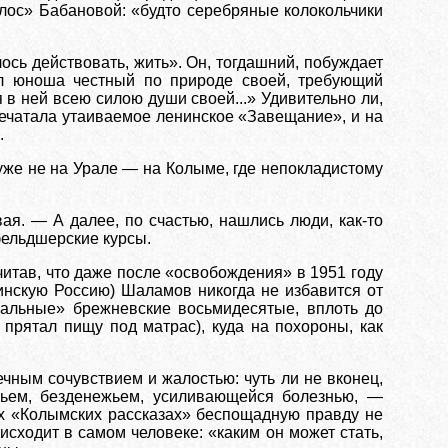
олос» Бабановой: «будто серебряные колокольчики
ось действовать, жить». Он, тогдашний, побуждает
ыл юноша честный по природе своей, требующий
в ней всею силою души своей...» Удивительно ли,
 печатала утаиваемое ленинское «Завещание», и на
.
 уже не на Урале — на Колыме, где непокладистому
ая. — А далее, по счастью, нашлись люди, как-то
фельдшерские курсы.
читав, что даже после «освобождения» в 1951 году
инскую Россию) Шаламов никогда не избавится от
ральные» брежневские восьмидесятые, вплоть до
прятал пищу под матрас), куда на похороны, как
ечным сочувствием и жалостью: чуть ли не вконец,
ьем, безденежьем, усиливающейся болезнью, —
х «Колымских рассказах» беспощадную правду не
исходит в самом человеке: «каким он может стать,