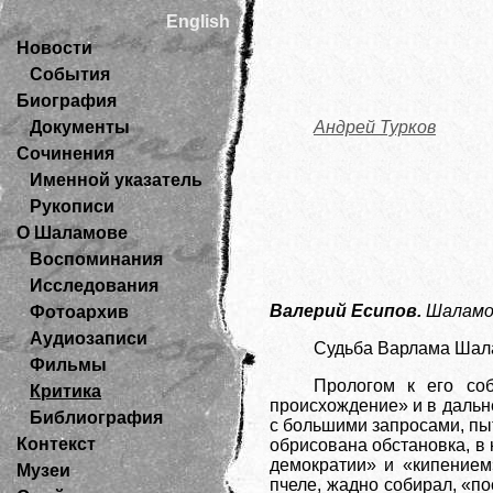
English
Новости
События
Биография
Документы
Андрей Турков
Сочинения
Именной указатель
Рукописи
О Шаламове
Воспоминания
Исследования
Валерий Есипов.
Шаламов
Фотоархив
Аудиозаписи
Судьба Варлама Шала
Фильмы
Прологом к его соб
Критика
происхождение» и в дальн
Библиография
с большими запросами, пы
Контекст
обрисована обстановка, в
демократии» и «кипением
Музеи
пчеле, жадно собирал, «п