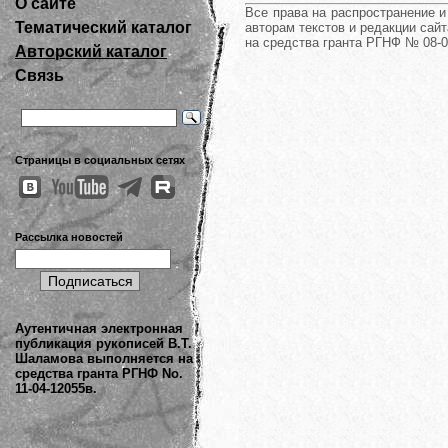
О сайте
Все права на распространение 
Тематический каталог
авторам текстов и редакции сайт
на средства гранта РГНФ № 08-0
Авторский каталог
Связь
Страницы в социальных сетях
Рассылка новостей
Аутентичная электронная
публикация рукописей В.Т.
Шаламова выполняется на
средства гранта РГНФ No.
11-04-12055в.