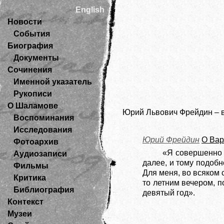
English
Новости
События
Биография
Документы
Сочинения
Именной указатель
Рукописи
О Шаламове
Юрий Львович Фрейдин – в
Воспоминания
Исследования
Юрий Фрейдин
О Ва
Фотоархив
«Я совершенно н
Аудиозаписи
далее, и тому подобн
Фильмы
Для меня, во всяком 
Критика
то летним вечером, п
Библиография
девятый год».
Контекст
Музеи