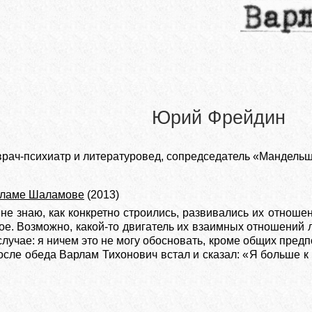
Юрий Фрейдин
рач-психиатр и литературовед, сопредседатель «Мандель
рламе Шаламове
(2013)
е знаю, как конкретно строились, развивались их отношен
ое. Возможно, какой-то двигатель их взаимных отношений 
случае: я ничем это не могу обосновать, кроме общих предп
осле обеда Варлам Тихонович встал и сказал: «Я больше к