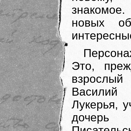
знакомое.
новых о
интересны
Персона
Это, преж
взрослы
Василий
Лукерья, 
дочер
Писательс