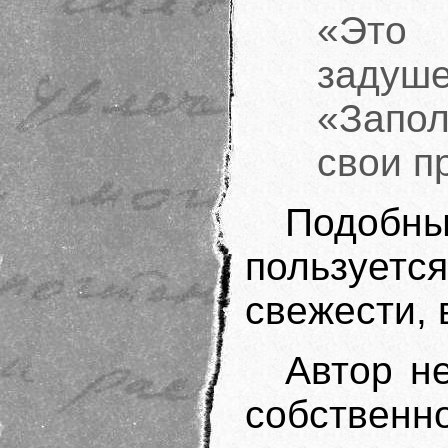
«Это
заду
«Запо
свои п
Подоб
пользуетс
свежести, 
Автор н
собственн