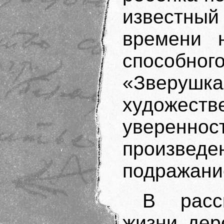
известный
времени 
способн
«Зверу
художест
уверенност
произведе
подражани
В расс
жизни дер