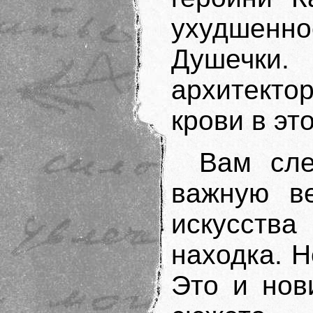
ухудшен
Душечки.
архитект
крови в эт
Вам сле
важную ве
искусства
находка. Н
Это и нов