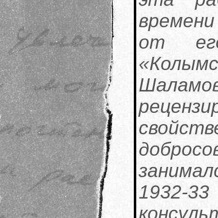
времени
от ег
«Колымс
Шала
рецен
свой
добро
занима
1932-3
конс