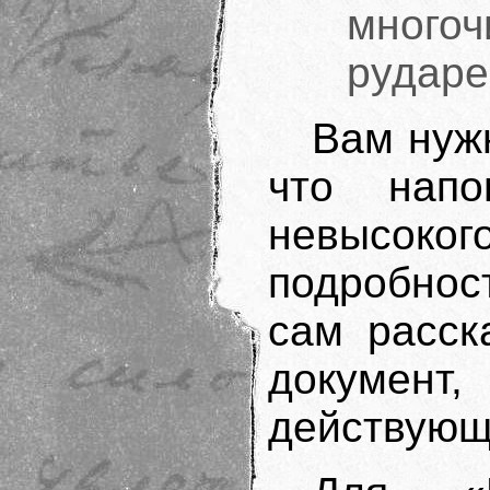
мног
рударе
Вам нужн
что напо
невысоког
подробнос
сам расск
документ,
действующ