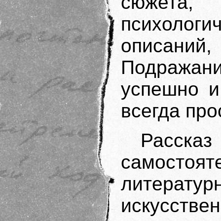
сюжета,
психологи
описани
Подражани
успешно и
всегда про
Расска
самост
литерату
искусств