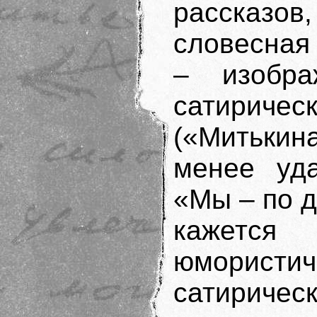
рассказов
словесная 
– изобра
сатиричес
(«Митькин
менее уда
«Мы – по д
кажется
юморист
сатирическ