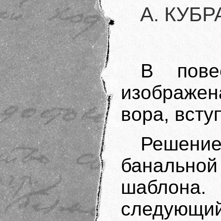
А. КУБР
В пове
изображен
вора, всту
Решение
банальной
шаблон
следующий