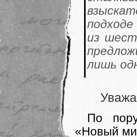
взыска
подходе
из шест
предло
лишь одн
Уважа
По пор
«Новый ми