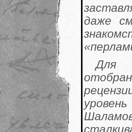
застав
даже см
знаком
«перлам
Для 
отобран
реценз
уровен
Шалам
сталкив