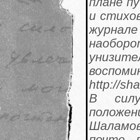
плане пу
и стихо
журна
наоборо
унизит
воспоми
http://sh
В силу
положен
Шаламо
почте, 