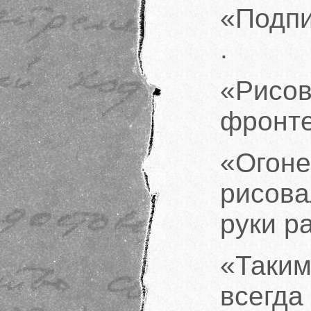
«Подпи
.
«Рис
фронте
«Ого
рисов
руки р
«Таки
всегд