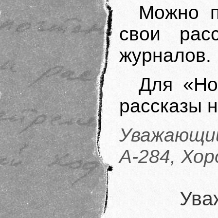
Можно п
свои рас
журналов.
Для «Но
рассказы н
Уважающий
А-284, Хор
Ува