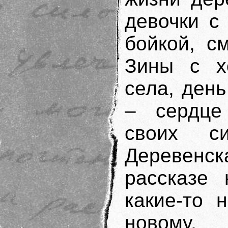
девочки с
бойкой, с
Зины с х
села, ден
– сердце
своих си
Деревенск
рассказе 
какие-то 
новому,