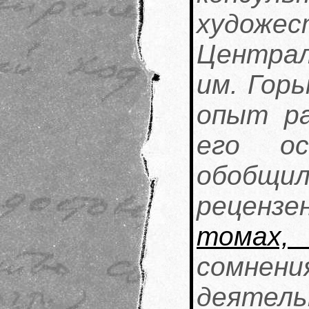
художес
Централ
им. Горь
опыт р
его ос
обобщи
реценз
томах, 
сомнен
деяте