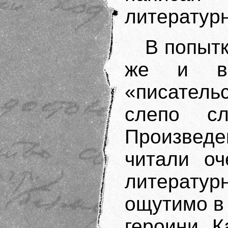
литературн
В попытк
же и в 
«писател
слепо сл
Произвед
читали оч
литерат
ощутимо в 
героини К