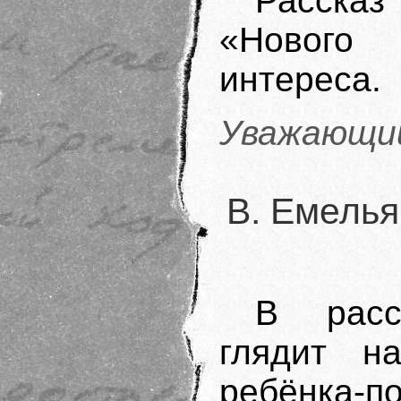
Расска
«Нового 
интереса.
Уважающий
В. Емелья
В расс
глядит н
ребёнка-