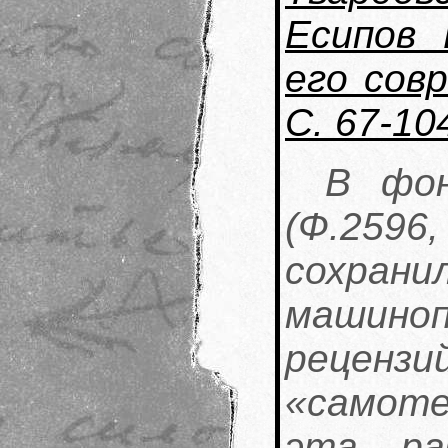
Есипов 
его совр
С. 67-10
В фо
(Ф.259
сохрани
машиноп
рецензи
«самоте
эта ра