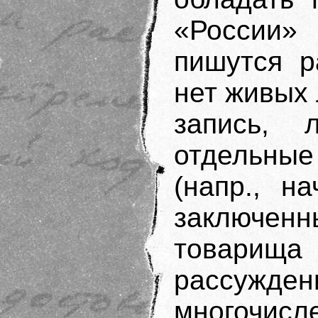
«России» 
пишутся р
нет живых 
запись, 
отдельн
(напр., н
заключен
товарища 
рассужде
многочи