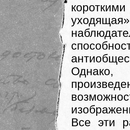
короткими
уходящая
наблюда
способно
антиобщес
Однако
произве
возможн
изображен
Все эти р