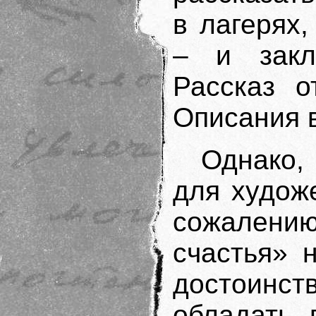
в лагерях,
– и закл
Рассказ о
Описания 
Однако,
для худож
сожалени
счастья» 
достоинс
обладать 