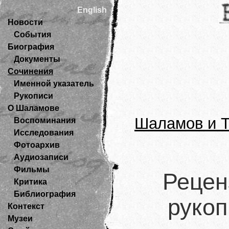
English
Новости
События
Биография
Документы
Сочинения
Именной указатель
Рукописи
О Шаламове
Шаламов и Т
Воспоминания
Исследования
Фотоархив
Аудиозаписи
Фильмы
Рецен
Критика
Библиография
рукоп
Контекст
Музеи