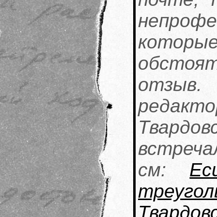
непрофе
котор
обстоя
отзыв
редакто
Твардо
встреча
см:
Ес
треуг
Твардо