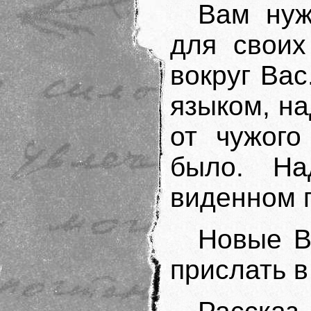
Вам нуж
для своих
вокруг Вас
языком, на
от чужого
было. На
виденном п
Новые В
прислать 