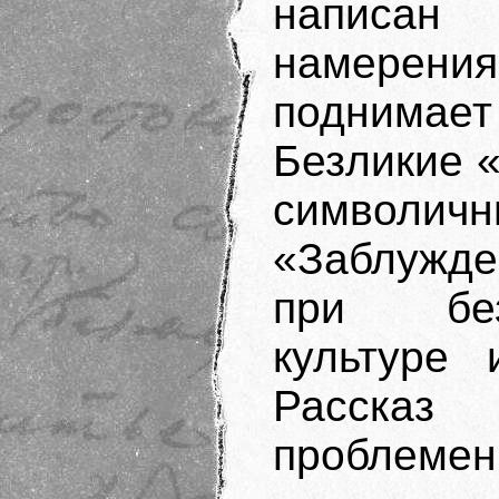
написа
намерени
поднимает
Безликие «
символичн
«Заблужде
при без
культуре 
Рассказ
проблемен