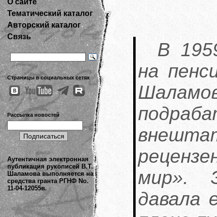
О сайте
Тематический каталог
Авторский каталог
Связь
В 195
на пенс
Страницы в социальных сетях
Шалам
подраба
Рассылка новостей
внешт
реценз
Аутентичная электронная
публикация рукописей В.Т.
мир». 
Шаламова выполняется на
средства гранта РГНФ No.
11-04-12055в.
давала 