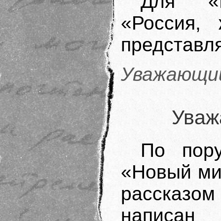
Для «Н
«Россия,
представля
Уважающий
Уваж
По пор
«Новый ми
рассказом
написан