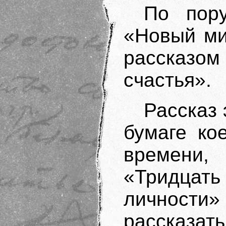
По пор
«Новый ми
рассказо
счастья».
Рассказ 
бумаге ко
времени
«Тридцать
личности
рассказать