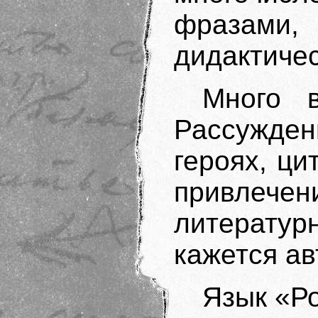
фразами,
дидактиче
Много в
Рассужден
героях, ци
привлеч
литератур
кажется ав
Язык «Ро