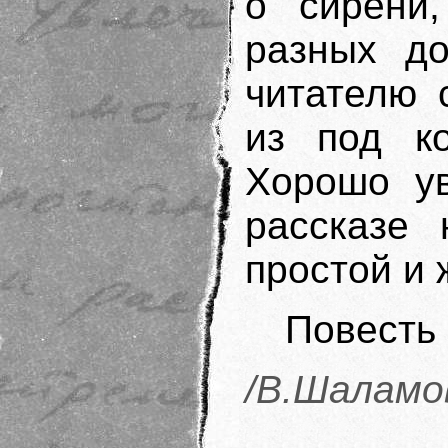
о сирени
разных до
читателю 
из под ко
Хорошо ув
рассказе 
простой и 
Повесть 
/В.Шаламо