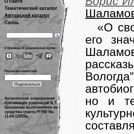
Борис И
О сайте
Тематический каталог
Шаламо
Авторский каталог
Связь
«О св
его зна
Шалам
Страницы в социальных сетях
рассказ
Рассылка новостей
Вологда”
автобио
но и т
Аутентичная электронная
публикация рукописей В.Т.
Шаламова выполняется на
культур
средства гранта РГНФ No.
11-04-12055в.
состав