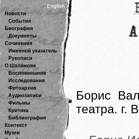
English
Новости
События
Биография
Документы
Сочинения
Именной указатель
Рукописи
О Шаламове
Воспоминания
Исследования
Фотоархив
Борис Вал
Аудиозаписи
Фильмы
театра. г. 
Критика
Библиография
Контекст
Музеи