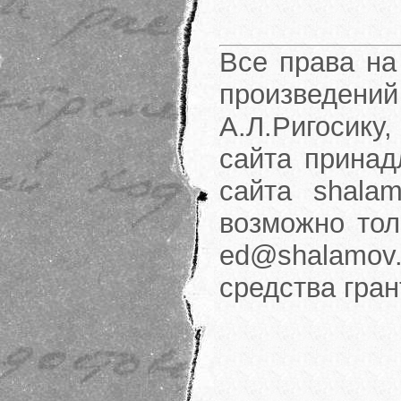
Все права на
произведени
А.Л.Ригосику
сайта принад
сайта shalam
возможно тол
ed@shalamov.
средства гра