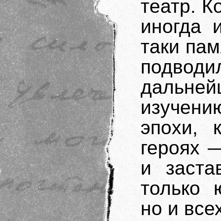
театр. К
иногда 
таки па
подводи
дальн
изучен
эпохи, 
героях —
и заста
только 
но и все