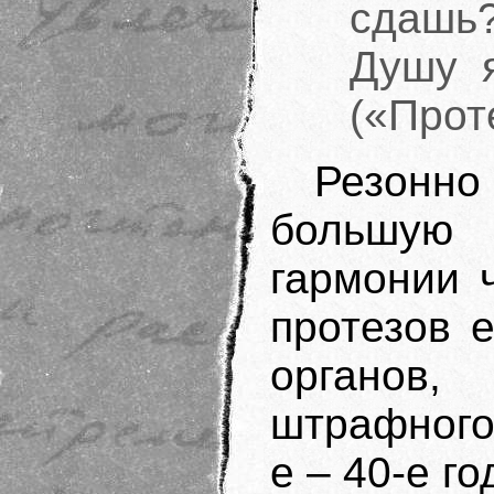
сдашь
Душу я
(«Прот
Резонно 
большую
гармонии 
протезов 
органов,
штрафного
е ‒ 40-е г