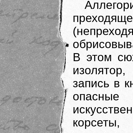
Аллегор
преход
(непре
обрисовыв
В этом сю
изолятор
запись в к
опасные
искусстве
корсеты