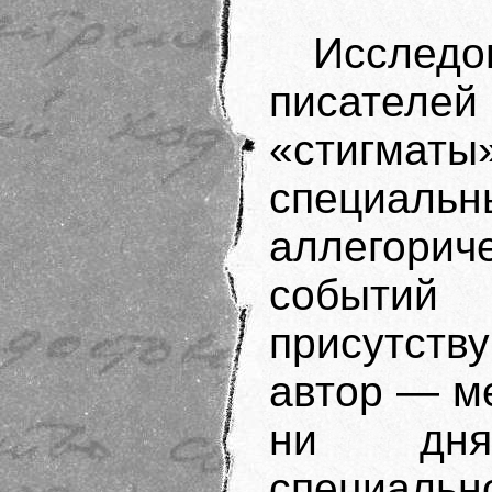
Исследо
писателей
«стигма
специальн
аллегорич
событи
присутств
автор — м
ни д
специальн