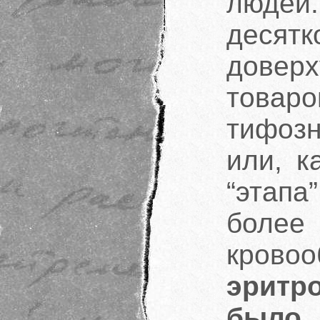
людей
десят
доверх
това
тифозн
или, к
“этапа
боле
кро
эритр
было