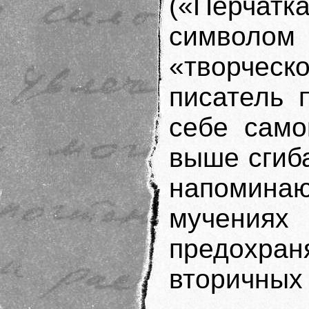
(«Перча
символ
«творческ
писатель 
себе само
выше сгиба
напомин
мучен
предохр
вторичных