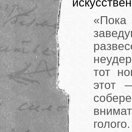
искусствен
«Пока 
заве
разв
неудер
тот но
этот 
собер
внима
голого