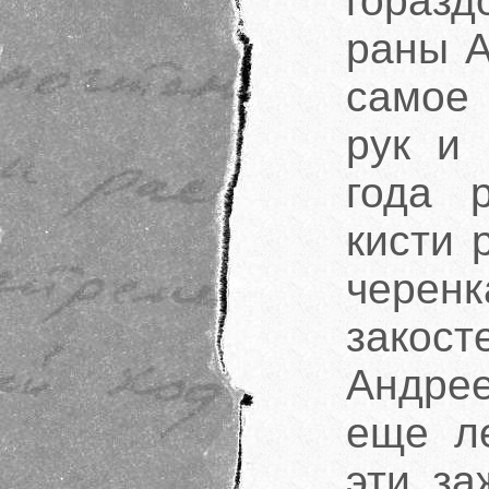
гораз
раны 
самое
рук и 
года 
кисти 
черен
закос
Андрее
еще ле
эти за