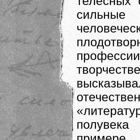
телесных 
сильны
челове
плодотво
професс
творче
высказывал
отечест
«литерат
полувек
примере 