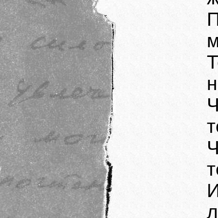
м
Т
н
Ч
т
т
л