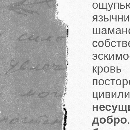
ощупь
язычни
шаман
собст
эскимо
кровь
посто
цивил
несу
добро