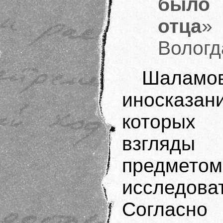
было
отца
»
Вологд
Шалам
иносказан
которых 
взгляды
пре
исследов
Согласн