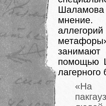
Шаламов
мнение.
аллегорий
метафоры»
занимают 
помощью 
лагерного 
«На 
пакгау