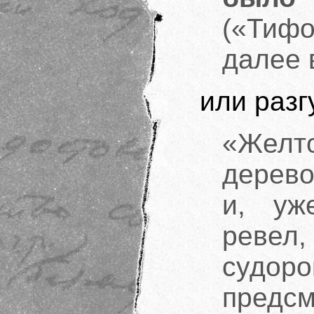
(«Тифо
далее 
или разг
«Желт
дерево
и, уж
ревел
суд
предс