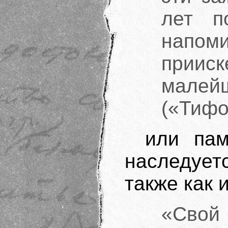
лет п
напом
приис
малейш
(«Тифо
или пам
наследуе
также как 
«Свой