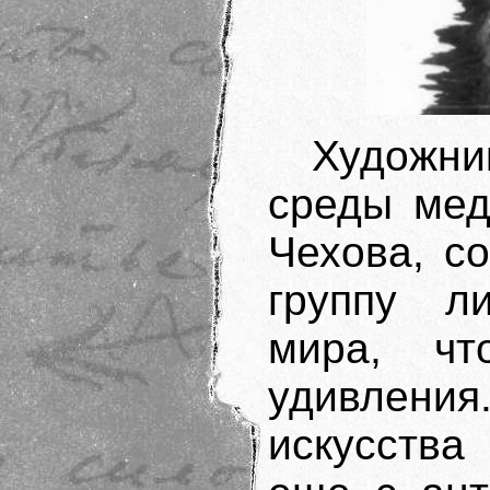
Художн
среды мед
Чехова, с
группу л
мира, чт
удивлен
искусства