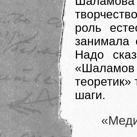
Шаламов
творчество
роль есте
занимала 
Надо сказ
«Шаламо
теоретик» 
шаги.
«Меди