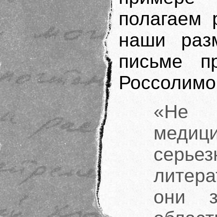
полагаем 
наши раз
письме п
Россолимо
«Не 
медиц
серье
литер
они з