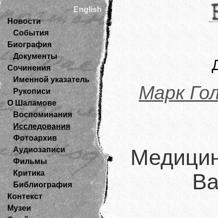
English
Новости
События
Биография
Документы
Сочинения
Именной указатель
Марк Го
Рукописи
О Шаламове
Воспоминания
Исследования
Фотоархив
Аудиозаписи
Медицин
Фильмы
Критика
Ва
Библиография
Контекст
Музеи