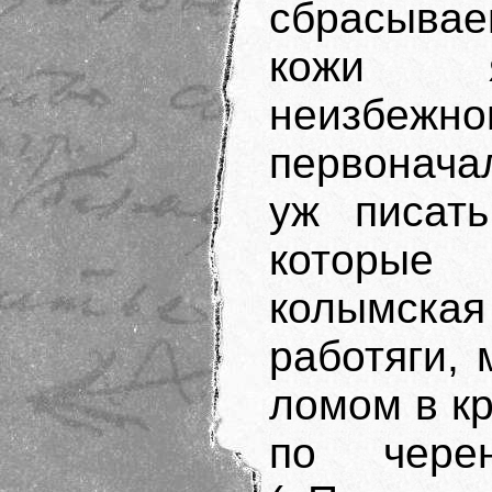
сбрасывае
кожи я
неизб
первонача
уж писат
которые
колымска
работяги, 
ломом в кр
по чере