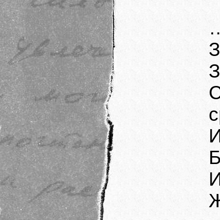
…
З
З
с
И
Б
И
Ж