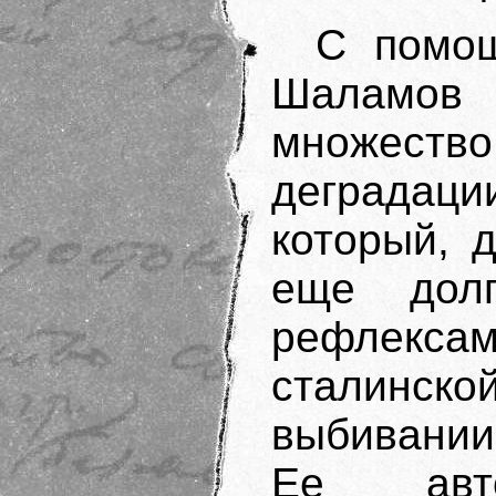
С помо
Шаламов
множест
деградац
который, 
еще долг
рефлекса
сталинско
выбивании
Ее авт