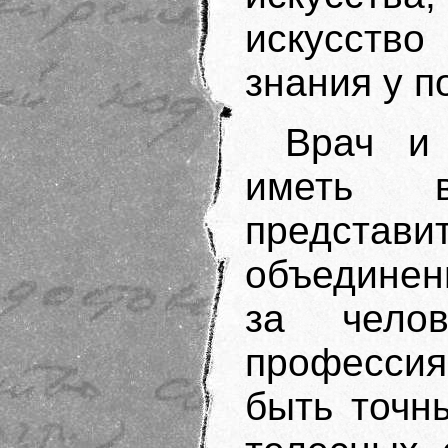
искусство
знания у п
Врач и 
иметь 
представи
объедине
за челов
профессия 
быть точн