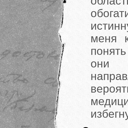
облас
обога
истин
меня 
понять
они
напра
вероят
меди
избегн