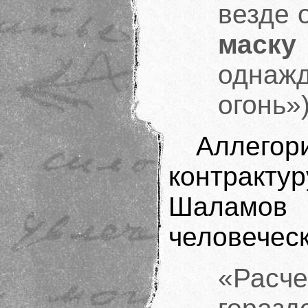
везде 
маску
однажд
огонь»
Аллегор
контрактур
Шаламов 
человечес
«Рас