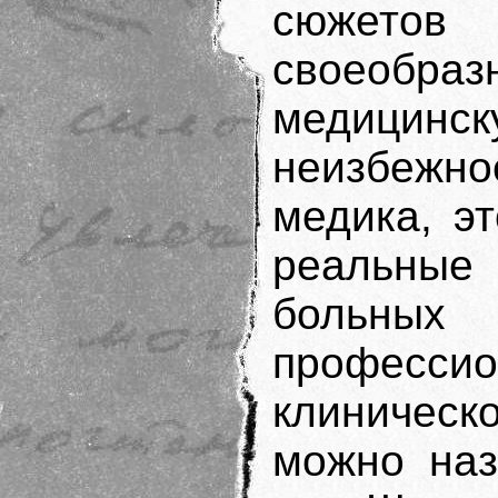
сюжетов
своеобр
медицин
неизбежн
медика, э
реальные 
больн
профессио
клиническ
можно наз