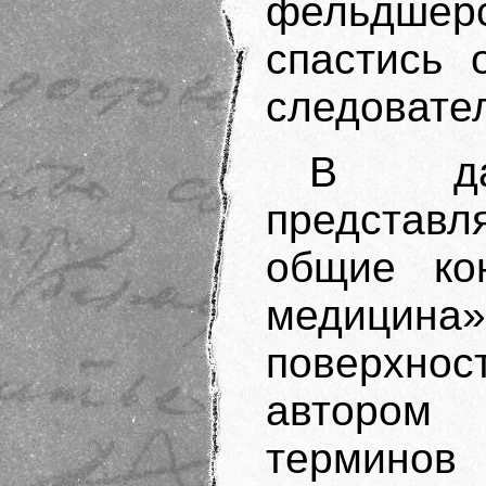
фельдшер
спастись 
следовате
В да
представл
общие ко
медицина
поверхно
автором
терминов