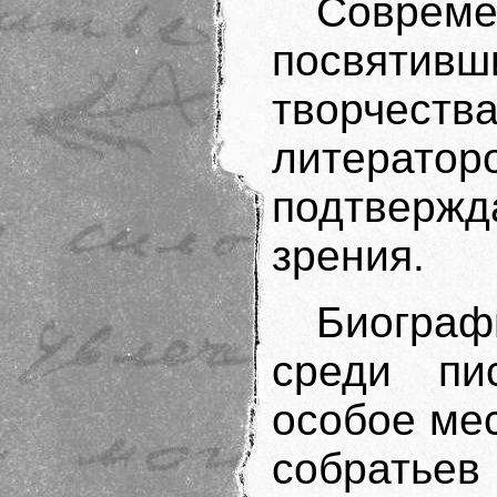
Соврем
посвяти
творчес
литератор
подтвер
зрения.
Биогра
среди пис
особое ме
собратьев 