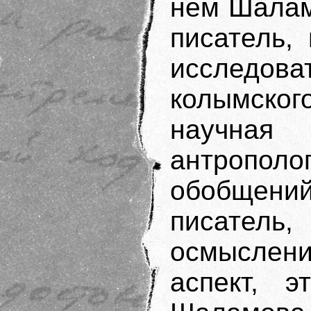
нем Шалам
писатель,
исследова
колымског
научная
антрополо
обобщен
писатель
осмыслен
аспект, э