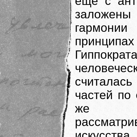
еще с ант
заложены
гармонии 
принцип
Гиппокра
человече
считалас
частей по
же вр
рассматри
искусства