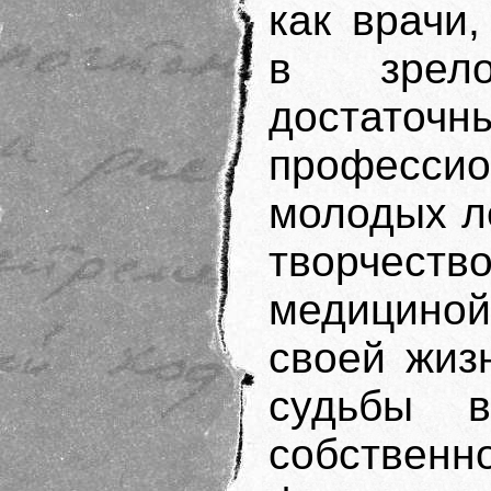
как врачи
в зрело
достат
профессио
молодых л
творчест
медицин
своей жиз
судьбы 
собстве