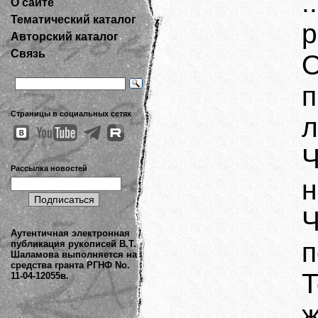
.
О сайте
Тематический каталог
р
Авторский каталог
Связь
Страницы в социальных сетях
л
Ч
Рассылка новостей
н
Ч
Аутентичная электронная
п
публикация рукописей В.Т.
Шаламова выполняется на
средства гранта РГНФ No.
11-04-12055в.
ж