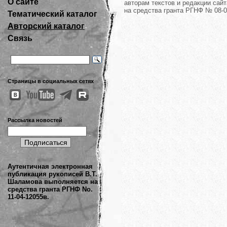
О сайте
авторам текстов и редакции сайт
на средства гранта РГНФ № 08-0
Тематический каталог
Авторский каталог
Связь
Страницы в социальных сетях
Рассылка новостей
Аутентичная электронная
публикация рукописей В.Т.
Шаламова выполняется на
средства гранта РГНФ No.
11-04-12055в.