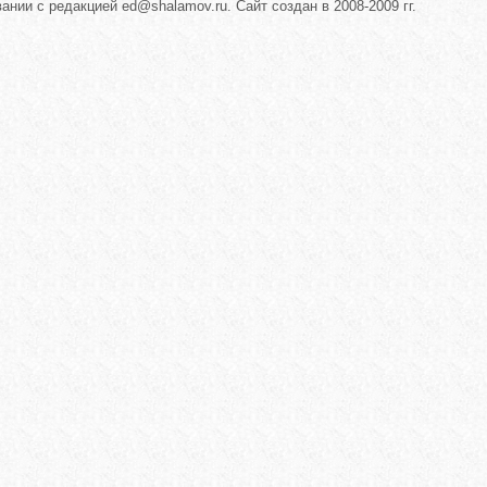
нии с редакцией ed@shalamov.ru. Сайт создан в 2008-2009 гг.