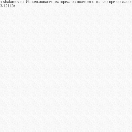
а shalamov.ru. Использование материалов возможно только при согласова
3-12112в.