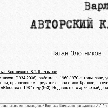
Натан Злотников
тан Злотников о В.Т. Шаламове
тников (1934-2006) работал в 1960-1970-е годы завед
вым, приносившим в редакцию свои стихи. Краткие, но о
 «Юности» в 1987 году (№3). Недавно в его архиве найден
и использование произведений Варлама Шаламова принадлежат А.Л.Риго