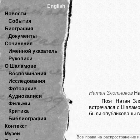
English
Новости
События
Биография
Документы
Сочинения
Именной указатель
Рукописи
О Шаламове
Воспоминания
Исследования
Фотоархив
Натан Злотников
На
Аудиозаписи
Поэт Натан Зло
Фильмы
встречался с Шаламо
Критика
были опубликованы в
Библиография
Контекст
Музеи
Все права на распространение 