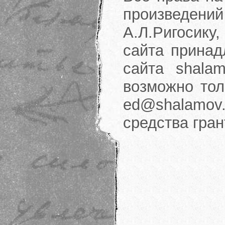
произведени
А.Л.Ригосику
сайта принад
сайта shalam
возможно тол
ed@shalamov.
средства гра