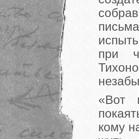
собрав
письма
испыты
при ч
Тихон
незабы
«Вот 
покаят
кому н