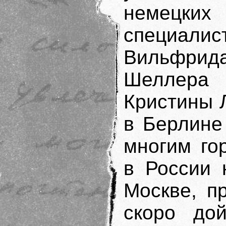
немецких
специалис
Вильфрид
Шелле
Кристины Л
в Берлине
многим го
в России 
Москве, п
скоро до