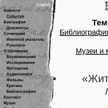
English
Новости
События
Те
Биография
Документы
Библиографи
Сочинения
Именной указатель
Рукописи
Музеи и 
О Шаламове
Воспоминания
Исследования
Фотоархив
Аудиозаписи
«Жит
Фильмы
Критика
Библиография
Контекст
Музеи