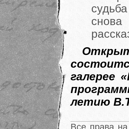
судьба
снов
расска
Открыт
состоитс
галерее 
програм
летию В.
Все права на