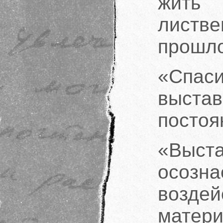
жить
листве
прошл
«Спа
выста
постоя
«Выста
осоз
возде
матери