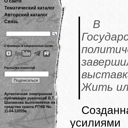
О сайте
Тематический каталог
Авторский каталог
В П
Связь
Госуд
политич
Страницы в социальных сетях
заверши
Рассылка новостей
выстав
Жить ил
Аутентичная электронная
публикация рукописей В.Т.
Шаламова выполняется на
Созданн
средства гранта РГНФ No.
11-04-12055в.
усилиями