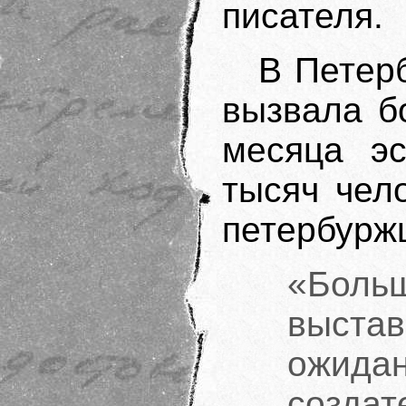
писателя.
В Петерб
вызвала б
месяца эс
тысяч чел
петербуржц
«Боль
выстав
ожидан
созд