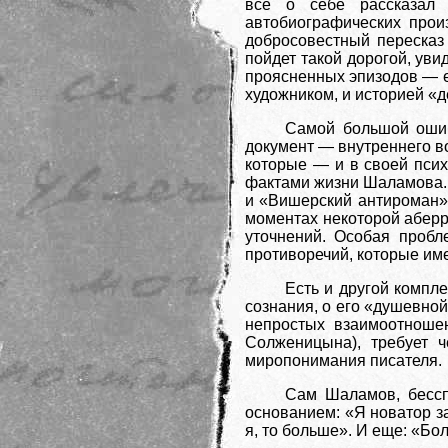
все о себе рассказал
автобиографических прои
добросовестный пересказ
пойдет такой дорогой, уви
проясненных эпизодов — е
художником, и историей «д
Самой большой ошиб
документ — внутреннего во
которые — и в своей пси
фактами жизни Шаламова. 
и «Вишерский антироман»,
моментах некоторой аберра
уточнений. Особая пробл
противоречий, которые им
Есть и другой компл
сознания, о его «душевной
непростых взаимоотноше
Солженицына), требует 
миропонимания писателя.
Сам Шаламов, бессп
основанием: «Я новатор з
я, то больше». И еще: «Бо