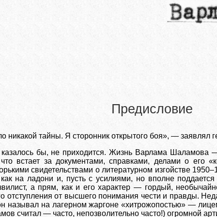
Предисловие
о никакой тайны. Я сторонник открытого боя», — заявлял ге
 казалось бы, не приходится. Жизнь Варлама Шаламова —
 что встает за документами, справками, делами о его «
 горькими свидетельствами о литературном изгойстве 1950
 как на ладони и, пусть с усилиями, но вполне поддаетс
вилист, а прям, как и его характер — гордый, необычайн
 отступления от высшего понимания чести и правды. Нед
он называл на лагерном жаргоне «хитрожопостью» — лице
мов считал — часто, непозволительно часто!) огромной ар