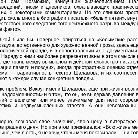
 он сам. Возможно, наилучшим жизнеописанием Ша
зведений, писем и дневников, охватывающих практическ
 их, с некоторыми комментариями. Но это слишком прост
дит, сколь много в биографии писателя «белых пятен», вну
стественного следствия того неизбежного разрыва между 
е факто».
кой было бы, наверное, опираться на «Колымские расск
здуха, естественного для художественной прозы, здесь ещ
хологической правде, и в сопоставлении их с документа
Наряду с ними наиболее репрезентативны в этом смысле е
 где грань между вымыслом и действительностью писателе
ции памяти и поздних, иногда пристрастных оценках отдел
ема — вариативность текстов Шаламова и их соотнесен
еют в каждом случае конкретные поводы.
екс проблем. Вокруг имени Шаламова еще при жизни возн
 надломленности» и о том, что он, не выдержав давления в
ний с великими или менее значимыми для него совреме
четких и недвусмысленных ответов. А они невозможны 
орно, сознавал свое значение, свою цену в литературе
автрашнего дня». Но при этом признавался: «Всю жизнь ме
льше, чем я есть, я не хочу, чтобы меня показывали — ни со