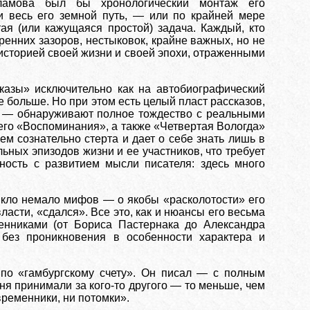
ламова был бы хронологический монтаж его
и весь его земной путь, — или по крайней мере
ая (или кажущаяся простой) задача. Каждый, кто
тренних зазоров, нестыковок, крайне важных, но не
историей своей жизни и своей эпохи, отраженными
азы» исключительно как на автобиографический
е больше. Но при этом есть
целый пласт рассказов,
ми — обнаруживают полное тождество с реальными
го «Воспоминания», а также «Четвертая Вологда»
м сознательно стерта и дает о себе знать лишь в
ьных эпизодов жизни и ее участников, что требует
ность с развитием мысли писателя: здесь много
икло немало мифов — о якобы «расколотости» его
ласти, «сдался». Все это, как и нюансы его весьма
нниками (от Бориса Пастернака до Александра
без проникновения в особенности характера и
 по «гамбургскому счету». Он писал — с полным
ня принимали за кого-то другого — то меньше, чем
временники, ни потомки».