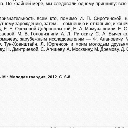
а. По крайней мере, мы следовали одному принципу: всю
изнательность всем кто, помимо И. П. Сиротинской, на
утному зарождению, затем — сомнению и отчаянию, и коне
у, Е. Е. Ореховой-Добровольской, Е. А. Мамучашвили, Е. С.
аевой, М. В. Головизнину, А. Л. Ригосику, С. А. Быченко
урмачеву, зарубежным исследователям — Ф. Апановичу, М.
Ф. Тун-Хоенштайн, Л. Юргенсон и моим молодым друзьям 
у, Н. Дмитриевой, С. Агишеву, А. Москвину, М. Дремову, Д. 
М.: Молодая гвардия, 2012. С. 6-8.