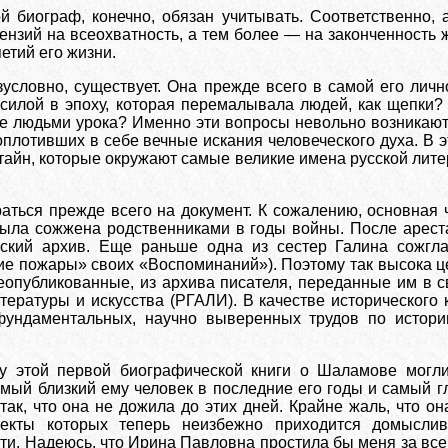
 биограф, конечно, обязан учитывать. Соответственно, 
тензий на всеохватность, а тем более — на законченность
етий его жизни.
условно, существует. Она прежде всего в самой его лично
 силой в эпоху, которая перемалывала людей, как щепки?
ще людьми урока? Именно эти вопросы невольно возникают 
плотивших в себе вечные искания человеческого духа. В 
у тайн, которые окружают самые великие имена русской лит
аться прежде всего на документ. К сожалению, основная 
была сожжена родственниками в годы войны. После арест
ьский архив. Еще раньше одна из сестер Галина сожгл
ие пожары» своих «Воспоминаний»). Поэтому так высока ц
еопубликованные, из архива писателя, переданные им в с
тературы и искусства (РГАЛИ). В качестве исторического 
ундаментальных, научно выверенных трудов по истории
о у этой первой биографической книги о Шаламове могл
мый близкий ему человек в последние его годы и самый гл
так, что она не дожила до этих дней. Крайне жаль, что о
пекты которых теперь неизбежно приходится домыслив
и. Надеюсь, что Ирина Павловна простила бы меня за все