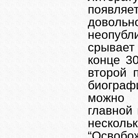
появля
довольно
неопубл
срывает
конце 30
второй 
биогра
можно 
главной 
неско
“Освобо