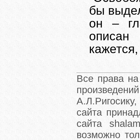
бы выдел
он – гл
описан
кажется,
Все права на
произведени
А.Л.Ригосику
сайта принад
сайта shalam
возможно тол