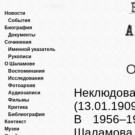
English
Новости
События
Биография
Документы
Сочинения
Именной указатель
Рукописи
О Шаламове
О
Воспоминания
Исследования
Фотоархив
Неклюдо
Аудиозаписи
Фильмы
(13.01.190
Критика
Библиография
В 1956–1
Контекст
Шаламова
Музеи