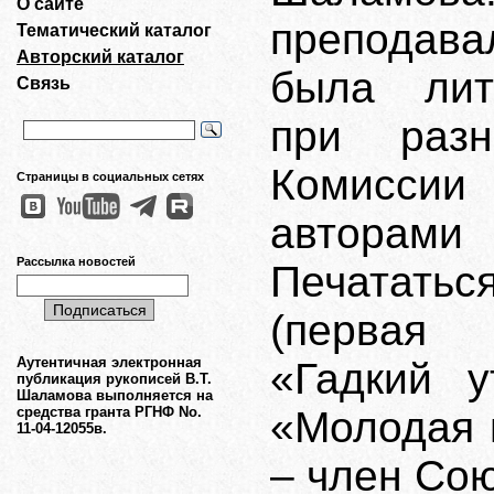
О сайте
преподав
Тематический каталог
Авторский каталог
была лит
Связь
при раз
Комиссии
Страницы в социальных сетях
авторами
Рассылка новостей
Печататься
(первая 
Аутентичная электронная
«Гадкий 
публикация рукописей В.Т.
Шаламова выполняется на
средства гранта РГНФ No.
«Молодая г
11-04-12055в.
– член Сою