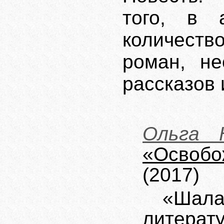
того, в 
количеств
роман, не
рассказов 
Ольга 
«Освобо
(2017)
«Шал
литер