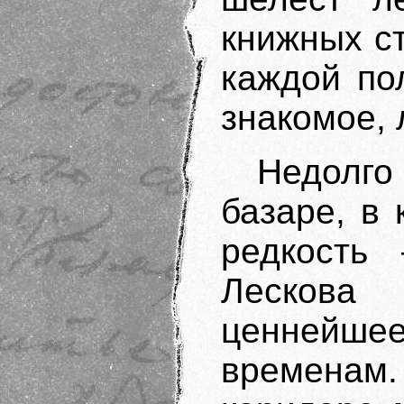
книжных ст
каждой по
знакомое, 
Недолго 
базаре, в
редкость
Лескова
ценнейше
временам.