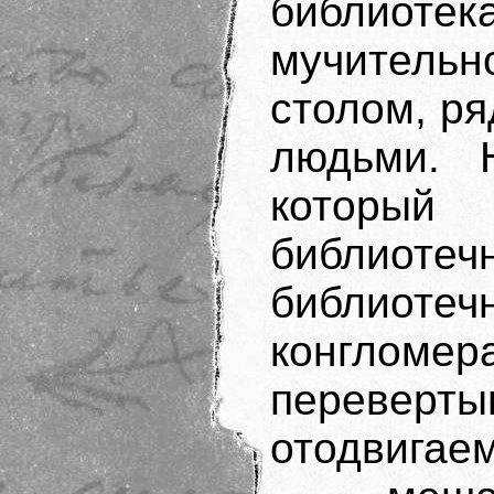
библиот
мучитель
столом, р
людьми. 
который
библио
библиоте
конглом
переверт
отодвигае