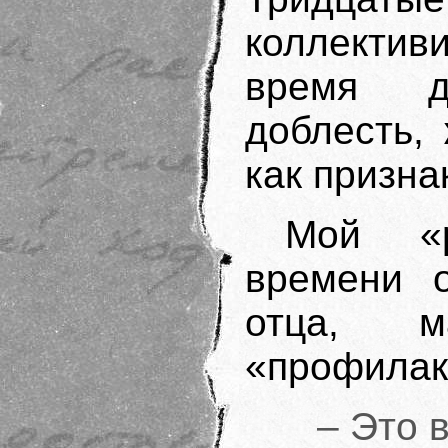
коллектив
время д
доблесть,
как призна
Мой «р
времени о
отца, 
«профилак
– Это 