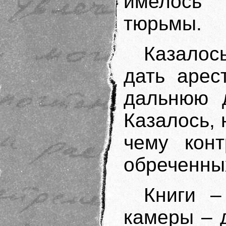
имелось 
тюрьмы.
Казалос
дать арес
дальнюю д
Казалось, 
чему кон
обреченны
Книги –
камеры – 