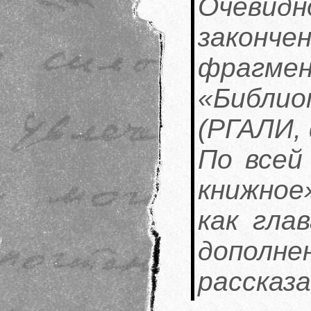
Очевид
закон
фрагме
«Библ
(РГАЛИ, ф
По всей
книжное
как гла
допол
рассказа