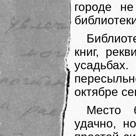
городе не
библиотеки
Библиот
книг, рек
усадьбах.
пересыльн
октябре се
Место 
удачно, н