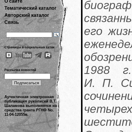
О сайте
биогр
Тематический каталог
связанн
Авторский каталог
Связь
его жиз
ежене
Страницы в социальных сетях
обозрен
1988 г
Рассылка новостей
И. П. С
сочин
Аутентичная электронная
публикация рукописей В.Т.
четыр
Шаламова выполняется на
средства гранта РГНФ No.
11-04-12055в.
шести