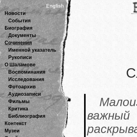
English
Новости
События
Биография
Документы
Сочинения
Именной указатель
Рукописи
О Шаламове
С
Воспоминания
Исследования
Фотоархив
Аудиозаписи
Мало
Фильмы
Критика
важный
Библиография
Контекст
раск
Музеи