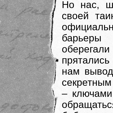
Но нас, ш
своей таи
официальн
барьеры
оберегал
прятались 
нам вывод
секретным
– ключами
обращатьс