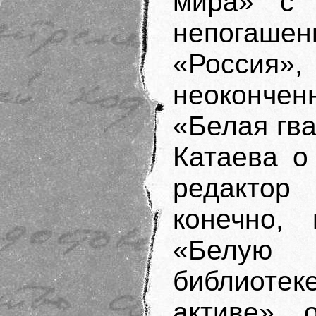
мира» с 
непогаш
«Россия
неоконче
«Белая гв
Катаева о
редактор
конечно, 
«Белую 
библиоте
активе», 