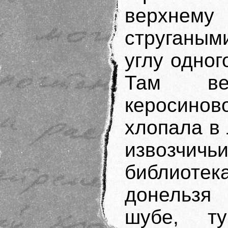
верхнему
струганым
углу одног
Там ве
керосинов
хлопала в
извозчи
библиоте
донельзя 
шубе, ту