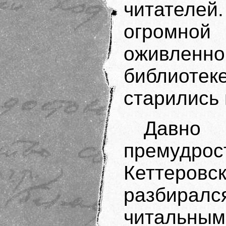
читателей.
огромно
оживлен
библиот
старились 
Давн
премуд
Кеттеровс
разбиралс
читальным