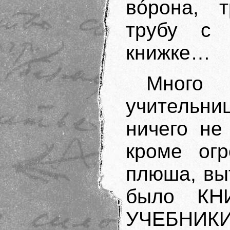
вóрона, 
трубу с 
книжке…
Много 
учительн
ничего не
кроме ог
плюша, вы
было КН
УЧЕБНИКИ