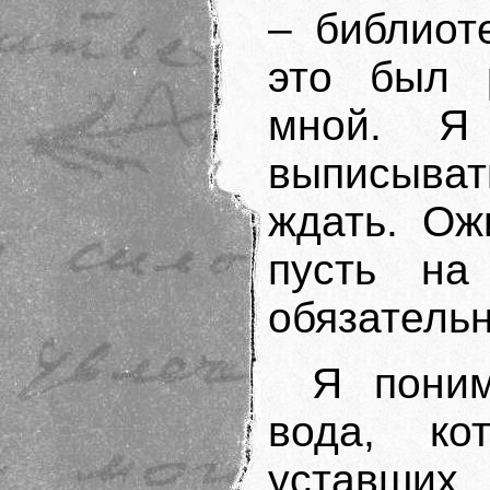
– библиот
это был 
мной. Я
выписыва
ждать. Ож
пусть на
обязательн
Я поним
вода, ко
уставших