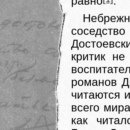
равно
.
Небреж
соседст
Достоевс
критик не
воспитат
романов Д
читаются 
всего мира
как читал