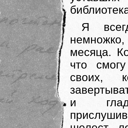
библиотека
Я всег
немножко,
месяца. К
что смогу
своих, 
завертыват
и глад
прислуш
шелест л