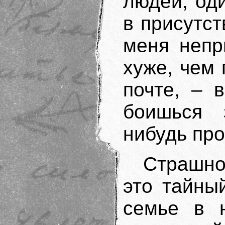
людей, оди
в присутст
меня непр
хуже, чем
почте, – 
боишься 
нибудь про
Страшно
это тайны
семье в 