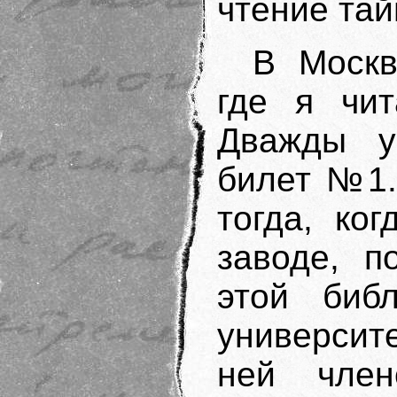
чтение та
В Москв
где я чит
Дважды у
билет №1.
тогда, ко
заводе, п
этой биб
университ
ней член