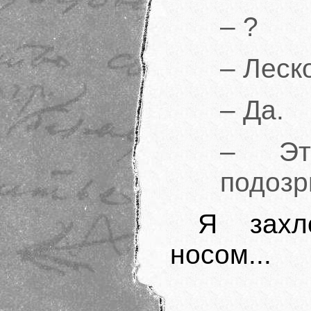
– ?
– Леск
– Да.
– Это
подозр
Я захл
носом...