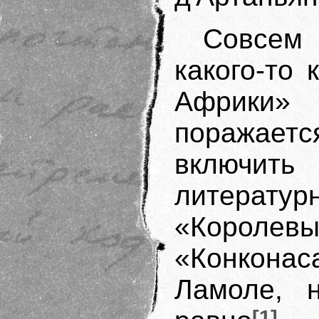
Совсем 
какого-то
Африки»
поражает
включить
литерату
«Королев
«Конконас
Ламоле, н
[1]