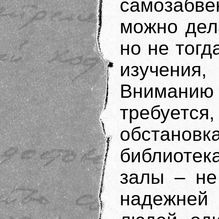
самозабв
можно дел
но не тогд
изучения
Вниманию 
требуется
обстано
библиоте
залы – не
надежней 