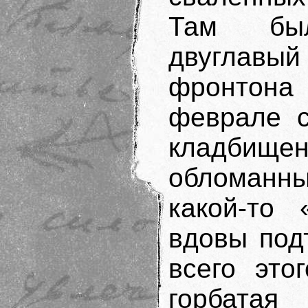
Там был
двуглав
фронтона
феврале с
кладби
обломанн
какой-то 
вдовы под
всего это
горбата