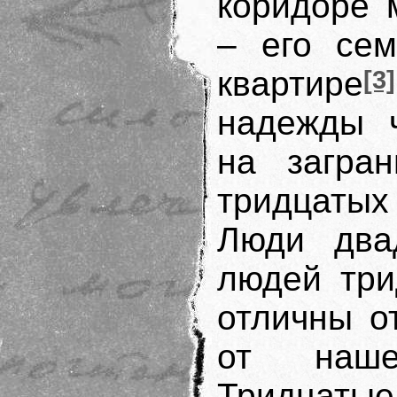
коридоре 
– его се
квартире
[3]
надежды 
на загран
тридцатых
Люди два
людей три
отличны о
от наше
Тридцаты