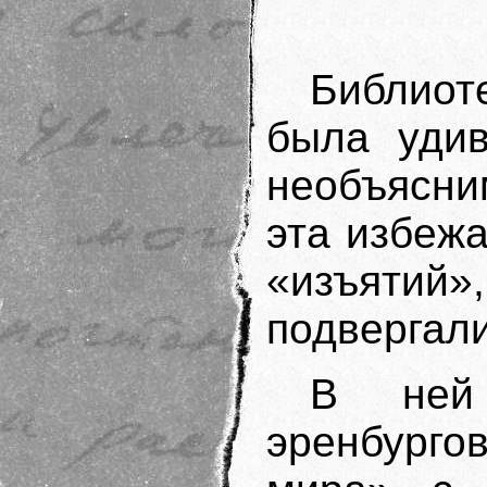
Библио
была удив
необъясни
эта избеж
«изъятий»
подвергали
В ней
эренбурго