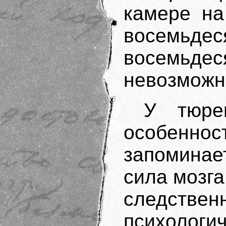
камере на
восемьде
восемьде
невозможн
У тюре
особенн
запоминае
сила мозга
следст
психоло