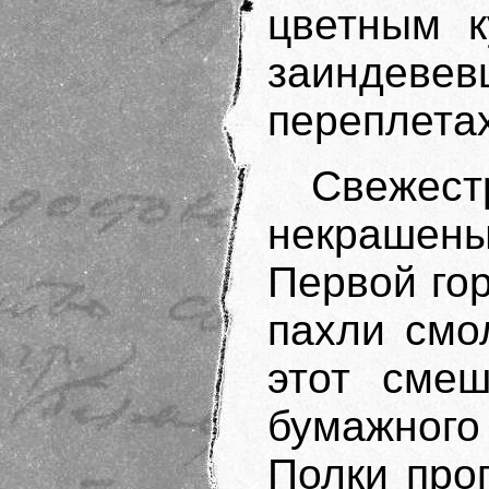
цветным к
заиндев
переплетах
Свеже
некрашен
Первой го
пахли смо
этот смеш
бумажног
Полки про