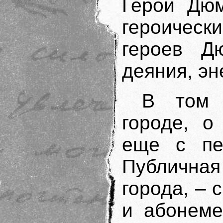
Герои Дюм
героическ
героев Д
деяния, эн
В том 
городе, о
еще с пе
Публична
города, –
и абонеме