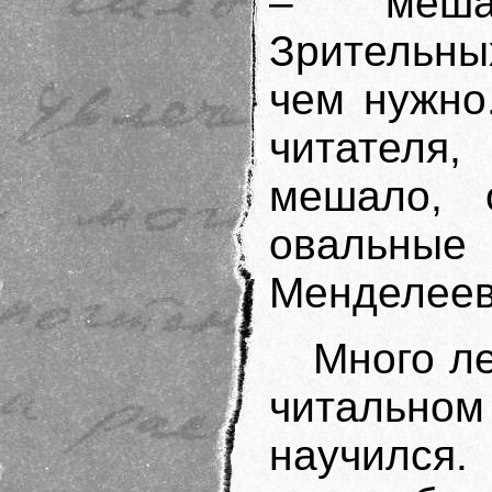
– меша
Зрительны
чем нужно
читателя,
мешало, 
овальные
Менделеев
Много ле
читальном
научился.