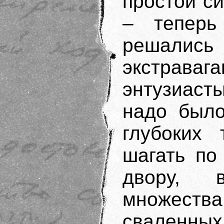
простой с
– теперь
решалис
экстрава
энтузиасты
надо было
глубоких
шагать по
двору, 
множест
сваленных