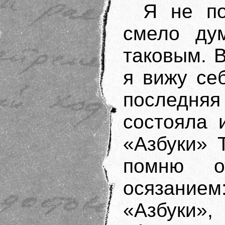
Я не п
смело ду
таковым. В
я вижу се
последняя
состояла и
«Азбуки» 
помню о
осязание
«Азбуки»