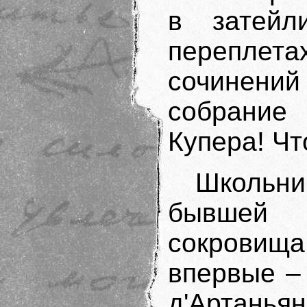
в затейл
перепле
сочинений
собрани
Купера! Чт
Школьни
бывшей 
сокровища
впервые – 
д'Артанья