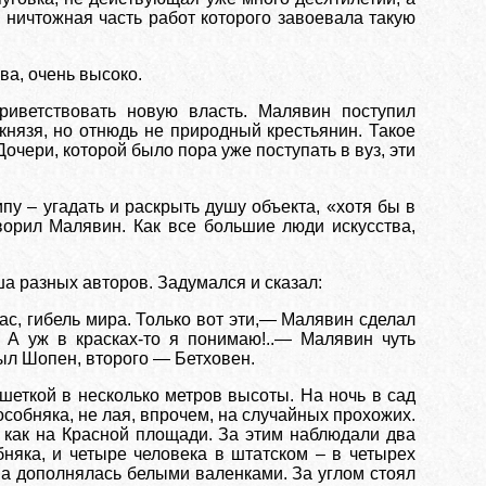
, ничтожная часть работ которого завоевала такую
ва, очень высоко.
риветствовать новую власть. Малявин поступил
 князя, но отнюдь не природный крестьянин. Такое
ери, которой было пора уже поступать в вуз, эти
пу – угадать и раскрыть душу объекта, «хотя бы в
ворил Малявин. Как все большие люди искусства,
 разных авторов. Задумался и сказал:
жас, гибель мира. Только вот эти,— Малявин сделал
 А уж в красках-то я понимаю!..— Малявин чуть
был Шопен, второго — Бетховен.
шеткой в несколько метров высоты. На ночь в сад
особняка, не лая, впрочем, на случайных прохожих.
 как на Красной площади. За этим наблюдали два
няка, и четыре человека в штатском – в четырех
а дополнялась белыми валенками. За углом стоял