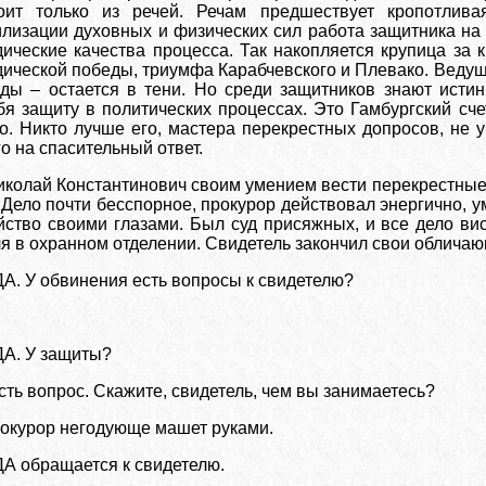
оит только из речей. Речам предшествует кропотлива
лизации духовных и физических сил работа защитника на с
ические качества процесса. Так накопляется крупица за 
ической победы, триумфа Карабчевского и Плевако. Ведущ
ды – остается в тени. Но среди защитников знают истин
бя защиту в политических процессах. Это Гамбургский сч
о. Никто лучше его, мастера перекрестных допросов, не у
о на спасительный ответ.
иколай Константинович своим умением вести перекрестные
 Дело почти бесспорное, прокурор действовал энергично, 
ство своими глазами. Был суд присяжных, и все дело вис
ля в охранном отделении. Свидетель закончил свои облича
 У обвинения есть вопросы к свидетелю?
. У защиты?
ть вопрос. Скажите, свидетель, чем вы занимаетесь?
рокурор негодующе машет руками.
обращается к свидетелю.