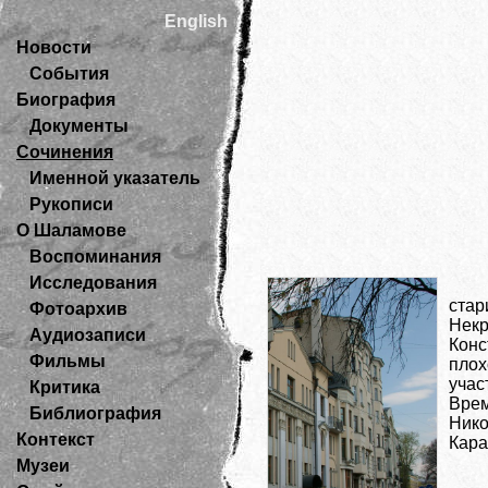
English
Новости
События
Биография
Документы
Сочинения
Именной указатель
Рукописи
О Шаламове
Воспоминания
Исследования
стар
Фотоархив
Нек
Аудиозаписи
Конс
Фильмы
плох
уча
Критика
Врем
Библиография
Нико
Контекст
Кара
Музеи