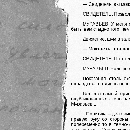
— Свидетель, вы може
СВИДЕТЕЛЬ. Позвольт
МУРАВЬЕВ. У меня ес
быть, вам стыдно того, че
Движение, шум в зале
— Можете на этот воп
СВИДЕТЕЛЬ. Позвольт
МУРАВЬЕВ. Больше у 
Показания столь с
оправдывают единогласно
Вот этот самый юрис
опубликованных стеногра
Муравьев...
...Политика – дело з
правую руку со стороны 
попеременно то в темно-к
закрывалась. Среди желез