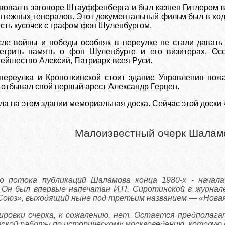
вовал в заговоре Штауффенберга и был казнен Гитлером в 
ятежных генералов. Этот документальный фильм был в ход
 есть кусочек с графом фон Шуленбургом.
сле войны и победы особняк в переулке не стали давать 
ветрить память о фон Шуленбурге и его визитерах. Ос
тейшество Алексий, Патриарх всея Руси.
о переулка и Кропоткинской стоит здание Управления по
й отбывал свой первый арест Александр Герцен.
а на этом здании мемориальная доска. Сейчас этой доски ч
Малоизвестный очерк Шалам
о потока публикаций Шаламова конца 1980-х - начала
 Он был впервые напечатан И.П. Сиротинской в журнале
Союз», выходящий ныне под третьим названием — «Новая 
ровки очерка, к сожалению, нет. Остается предполага
ской работы по историческому москвоведению, которую о