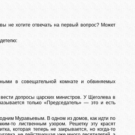
 вы не хотите отвечать на первый вопрос? Может
идетелю:
жными в совещательной комнате и обвиняемых
 вести допросы царских министров. У Щеголева в
называется только «Председатель» — это и есть
 одним Муравьевым. В одном из домов, как идти по
аким-то лиственным узором. Решетку эту красят
тка, которая теперь не закрывается, но когда-то
уговка, не действующая уже много десятилетий, а