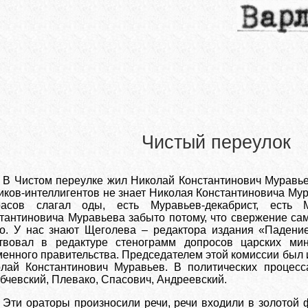
Чистый переулок
В Чистом переулке жил Николай Константинович Муравьев
иков-интеллигентов не знает Николая Константиновича Мур
расов слагал оды, есть Муравьев-декабрист, есть 
тантиновича Муравьева забыто потому, что свержение с
о. У нас знают Щеголева – редактора издания «Падение
ствовал в редактуре стенограмм допросов царских ми
енного правительства. Председателем этой комиссии был 
лай Константинович Муравьев. В политических процесс
бчевский, Плевако, Спасович, Андреевский.
Эти ораторы произносили речи, речи входили в золотой 