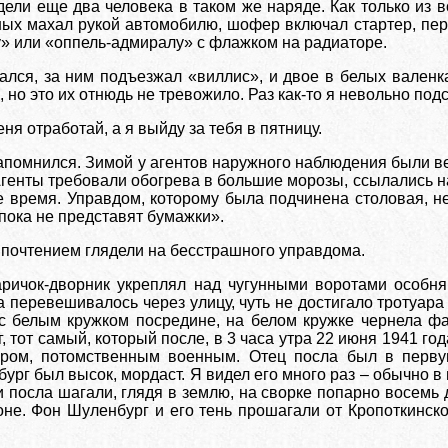
дели еще два человека в таком же наряде. Как только из
ных махал рукой
автомобилю, шофер включал стартер, пер
» или «оппель-адмиралу» с флажком на радиаторе.
лся, за ним подъезжал «виллис», и двое в белых валенка
 но это их отнюдь не тревожило. Раз как-то я невольно по
ня отработай, а я выйду за тебя в пятницу.
запомнился. Зимой у агентов наружного наблюдения были в
генты требовали обогрева в большие морозы, ссылались на 
е время. Управдом, которому была подчинена столовая, не
«пока не представят бумажки».
 почтением глядели на бесстрашного управдома.
ричок-дворник укреплял над чугунными воротами особня
 перевешивалось через улицу, чуть не достигало тротуар
с белым кружком посредине, на белом кружке чернела фа
 тот самый, который после, в 3 часа утра 22 июня 1941 г
ром, потомственным военным. Отец посла был в перв
рг был высок, мордаст. Я видел его много раз – обычно в 
 посла шагали, глядя в землю, на сворке попарно восемь 
не. Фон Шуленбург и его тень прошагали от Кропоткинской