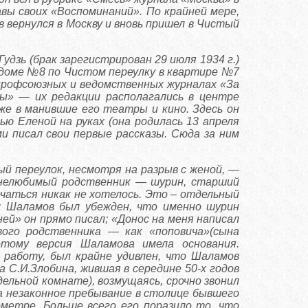
главы своих «Воспоминаний». По крайней мере,
 вернулся в Москву и вновь пришел в Чистый
удзь (брак зарегистрирован 29 июля 1934 г.)
в доме №8 по Чистом переулку в квартире №7
профсоюзных и ведомственных журналах «За
ры» — их редакции располагались в центре
кже в манившие его театры и кино. Здесь он
ью Еленой на руках (она родилась 13 апреля
ами писал свои первые рассказы. Сюда за ним
й переулок, несмотря на разрыв с женой, —
и нелюбимый родственник — шурин, старший
ечаться никак не хотелось. Это – отдельный
: Шаламов был убежден, что именно шурин
ней» он прямо писал; «Донос на меня написал
ового родственника — как «поповича»(сына
этому версия Шаламова имела основания.
 работу, был крайне удивлен, что Шаламов
 С.И.Злобина, жившая в середине 50-х годов
ельной комнате), возмущаясь, срочно звонил
на незаконное пребывание в столице бывшего
метре. Больше всего его поразило то, что