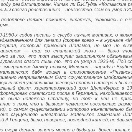
году реабилитирован. Читал ли Б.И.Гудзь «Колымские р
дьбы своего родственника – неизвестно. Сам он умер в 200
 подоплеке должен помнить читатель, знакомясь с оч
ром».
0-1960-х годов писать о сугубо личных мотивах, о живо
редназначенном для печати (скорее всего – в журнале «М
териал, который приводит Шаламов, не мог не выз
запретом — еще со сталинской эпохи — было упом
енно за то, что тот выступал защитником обвиняемых
 Муравьева спасло лишь то, что он умер в 1936-м). Под 
 эмигрантом (между прочим, Малявин – наряду с Врубел
малявинских баб» вошел в стихотворение «Рязанск
ршенно неприемлемым было сочувственное изображени
орый стал участником заговора против Гитлера и был каз
льный факт, характеризующий фон Шуленбурга: в 1941
ормировал советского посла в Германии, находившегося
ия была доложена Сталину, но тот к ней не присл
ание о том, что в бывшем немецком посольстве разм
ого), о самом существовании которого нежелательно б
оне сгущенного «негатива» маленькое замечание Ша
 А.Герцена, было, наверное, последней каплей, не давше
о очерк должен занять место в будущих, более полных 