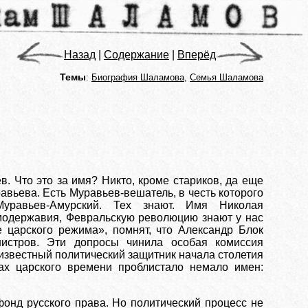
Назад
|
Содержание
|
Вперёд
Темы
:
Биография Шаламова
,
Семья Шаламова
. Что это за имя? Никто, кроме стариков, да еще
авьева. Есть Муравьев-вешатель, в честь которого
Муравьев-Амурский. Тех знают. Имя Николая
амодержавия, Февральскую революцию знают у нас
 царского режима», помнят, что Александр Блок
нистров. Эти допросы чинила особая комиссия
известный политический защитник начала столетия
ах царского времени проблистало немало имен:
фонд русского права. Но политический процесс не