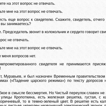
те на этот вопрос не отвечать.
е мне на этот вопрос не отвечать.
ть еще вопрос к свидетелю. Скажите, свидетель, отчего
м вы занимаетесь?
. Председатель звонит в колокольчик и сердито говорит св
рос не отвечать.
е мне на этот вопрос не отвечать.
меня вопросов нет.
компрометированного свидетеля не принимаются прися
!
т, Муравьев, и был назначен Временным правительством
ммах («Падение царского режима») по тексту допросов 
ыбкое в смысле бессмертия. Но Чистый переулок славен не
улицы Кропоткина, есть железная решетка, густая, с к
оричневый, то в темно-зеленый цвет. В решетке есть кали
ных листьев укреплен незвонящий электрический звонок, п