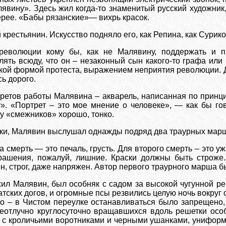
лявину». Здесь жил когда-то знаменитый русский художник
ерее. «Бабы рязанские»— вихрь красок.
крестьянин. Искусство подняло его, как Репина, как Сурико
революции кому бы, как не Малявину, поддержать и п
лять всюду, что он – незаконный сын какого-то графа или
ой формой протеста, выражением неприятия революции. Доч
ь дорого.
ретов работы Малявина – акварель, написанная по принци
». «Портрет – это мое мнение о человеке», — как бы го
у «смежников» хорошо, тонко.
ыки, Малявин выслушал однажды подряд два траурных марша
 смерть — это печаль, грусть. Для второго смерть – это у
ашения, пожалуй, лишние. Краски должны быть строже.
н, строг, даже напряжен. Автор первого траурного марша 
жил Малявин, был особняк с садом за высокой чугунной ре
атских догов, и огромные псы резвились целую ночь вокруг 
го – в Чистом переулке останавливаться было запрещено,
еотлучно круглосуточно вращавшихся вдоль решетки особ
 с кроличьими воротниками и черными ушанками, униформ