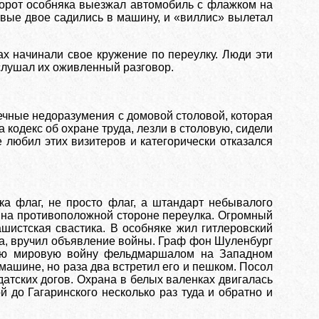
 ворот особняка выезжал автомобиль с флажком на
вые двое садились в машину, и «виллис» вылетал
х начинали свое кружение по переулку. Люди эти
дслушал их оживленный разговор.
ечные недоразумения с домовой столовой, которая
кодекс об охране труда, лезли в столовую, сидели
 любил этих визитеров и категорически отказался
ка флаг, не просто флаг, а штандарт небывалого
а на противоположной стороне переулка. Огромный
шистская свастика. В особняке жил гитлеровский
ода, вручил объявление войны. Граф фон Шуленбург
ую мировую войну фельдмаршалом на Западном
машине, но раза два встретил его и пешком. Посол
датских догов. Охрана в белых валенках двигалась
 до Гагаринского несколько раз туда и обратно и