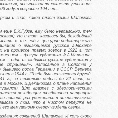
ассказы», испытывал ли какие-то угрызения
6 году, в возрасте 104 лет...
ерком и зная, какой пласт жизни Шаламова
м еще Б.И.Гудзе, ему было невозможно, тем
осква»). Но и тот, казалось бы, безобидный
ывать в те годы цензурно-редакторского
инание о выдающемся русском адвокате
 на процессе правых эсеров в 1922 г. (от
сомнением – фигура художника Ф.А.Малявина,
ем – один из любимых русских художников у
ие страданья», написанное в Солотче у
е бывшего посла Германии в СССР Вернера
нен в 1944 г. (Тогда был неизвестен другой,
 г., за несколько недель до 22 июня, он
 в Москве, В.Деканозова о плане нападения
ушался). Шло вразрез с идеологическими
ещается резиденция тогдашнего патриарха
ыло лишний раз упоминать в атеистической
ламова о том, что в Чистом переулке не
й его мемуарному очерку увидеть света...
изданиях сочинений Шаламова. И коль скоро