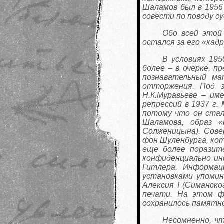
Шаламов был в 1956 
совести по поводу су
Обо всей этой
остался за его «кад
В условиях 195
более – в очерке, п
познавательный ма
отторжения. Под 
Н.К.Муравьеве – им
репрессий в 1937 г.
потому что он стал
Шаламова, образ «
Солженицына). Сове
фон Шуленбурга, кот
еще более поразите
конфиденциально инф
Гитлера. Информац
установками упомин
Алексия I (Симанск
печати. На этом ф
сохранилось памятной
Несомненно, чт