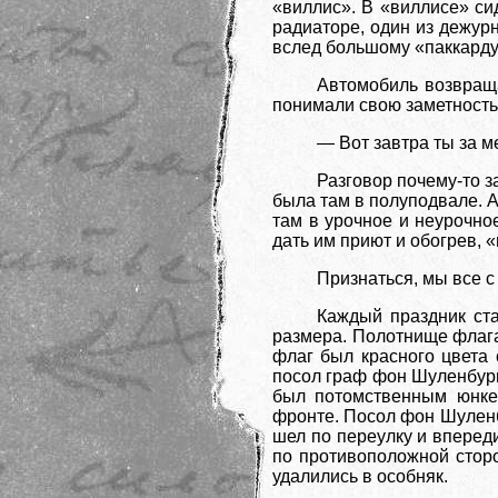
«виллис». В «виллисе» си
радиаторе, один из дежур
вслед большому «паккарду
Автомобиль возвраща
понимали свою заметность,
— Вот завтра ты за ме
Разговор почему-то 
была там в полуподвале. А
там в урочное и неурочно
дать им приют и обогрев, 
Признаться, мы все с
Каждый праздник ста
размера. Полотнище флага
флаг был красного цвета 
посол граф фон Шуленбург,
был потомственным юнке
фронте. Посол фон Шуленбу
шел по переулку и впереди
по противоположной сторо
удалились в особняк.