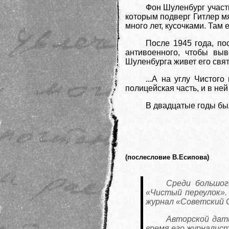
Фон Шуленбург участ
которым подверг Гитлер м
много лет, кусочками. Там
После 1945 года, по
антивоенного, чтобы вы
Шуленбурга живет его свя
...А на углу Чистог
полицейская часть, и в не
В двадцатые годы был
(послесловие В.Есипова)
Среди большог
«Чистый переулок».
журнал «Советский 
Авторской дати
время его журналист