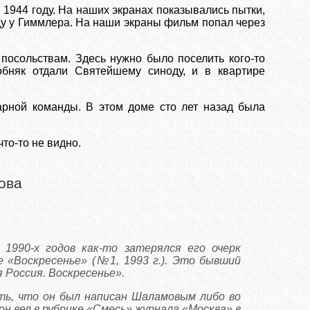
1944 году. На наших экранах показывались пытки,
у у Гиммлера. На наши экраны фильм попал через
посольствам. Здесь нужно было поселить кого-то
обняк отдали Святейшему синоду, и в квартире
жарной команды. В этом доме сто лет назад была
то-то не видно.
ова
 1990-х годов как-то затерялся его очерк
 «Воскресенье» (№1, 1993 г.). Это бывший
Россия. Воскресенье».
ть, что он был написан Шаламовым либо во
н вел в рубрике «Смесь» журнала «Москва» в