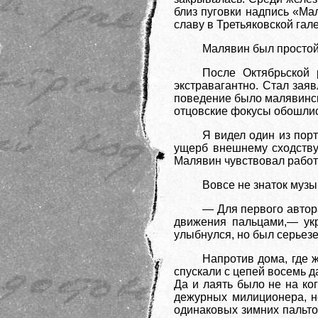
близ пуговки надпись «Ма
славу в Третьяковской гал
Малявин был простой 
После Октябрьской 
экстравагантно. Стал заяв
поведение было малявинск
отцовские фокусы обошлис
Я видел один из порт
ущерб внешнему сходству
Малявин чувствовал работ
Вовсе не знаток муз
— Для первого автора
движения пальцами,— укр
улыбнулся, но был серьезе
Напротив дома, где 
спускали с цепей восемь д
Да и лаять было не на ко
дежурных милиционера, н
одинаковых зимних пальто