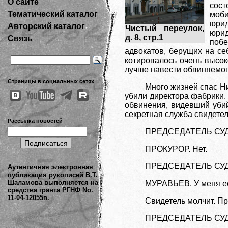
О сайте
сост
Тематический каталог
моби
юрид
Авторский каталог
Чистый переулок,
юрид
д. 8, стр.1
Связь
побе
адвокатов, берущих на се
котировалось очень высок
лучше навести обвиняемог
Страницы в социальных сетях
Много жизней спас Н
убили директора фабрики.
обвинения, видевший убий
секретная служба свидете
Рассылка новостей
ПРЕДСЕДАТЕЛЬ СУДА.
ПРОКУРОР. Нет.
ПРЕДСЕДАТЕЛЬ СУДА
Аутентичная электронная
публикация рукописей В.Т.
Шаламова выполняется на
МУРАВЬЕВ. У меня ес
средства гранта РГНФ No.
11-04-12055в.
Свидетель молчит. П
ПРЕДСЕДАТЕЛЬ СУДА 