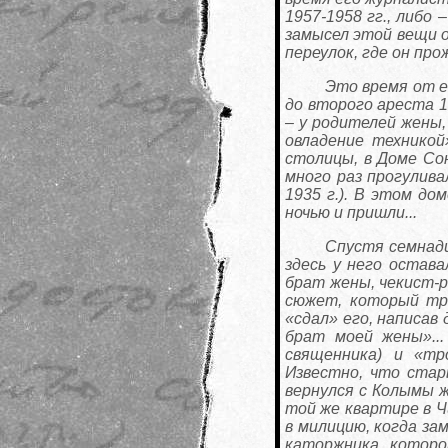
1957-1958 гг., либо 
замысел этой вещи о
переулок, где он пр
Это время от е
до второго ареста 1
– у родителей жены
овладение техникой
столицы, в Доме Сою
много раз прогулива
1935 г.). В этом до
ночью и пришли...
Спустя семнадц
здесь у него остав
брат жены, чекист-р
сюжет, который тр
«сдал» его, написав
брат моей жены»...
священника) и «тр
Известно, что стар
вернулся с Колымы ж
той же квартире в Ч
в милицию, когда за
каторжника, которо