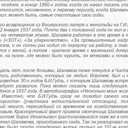
– позднее, в конце 1960-х годов, когда он начал писать 
тносится, несомненно, к первому периоду, когда Шаламов
ожил, может быть, самые счастливые свои годы.
го возвращения из Вишерского лагеря и женитьбы на Г.И.Г
2 января 1937 года. Почти два с половиной года он жил 
, на четвертом этаже. Шаламов работал в это время в 
» («ЗОТ»), «За ударничество», «За промышленные кад
зов, и он сотни раз ходил по переулку на работу, а та
лся с женой, а потом - краткое время с маленькой дочер
ме, на кухне, где можно было курить, он вечерами и ноч
ать лет, после Колымы, Шаламов тоже тянулся в Чисты
ались родственники, которых он любил. Впрочем, был 
азведчик 30-х годов Б.И.Гудзь, с которым Шаламову встр
ебует развития. Пока можно сказать лишь следующее
 донос в 1937 году. В автобиографии «Несколько моих жиз
 Известно, что Б.И.Гудзь сразу не полюбил своего н
оцкиста» (участника антисталинской оппозиции), по
ый чекист, перешедший со временем на хозяйственную
ивым. Красноречивый факт привела свояченица Шаламова
истом: Борис Игнатьевич (располагавшийся там же в отд
мечал Шаламова, приходившего сюда. Так он реагировал 
му было тогда определено житье только на 101-м кило