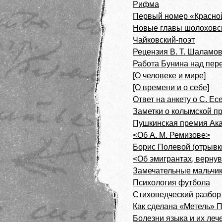
Рифма
Первый номер «Красно
Новые главы шолоховс
Чайковский-поэт
Рецензия В. Т. Шаламо
Работа Бунина над пер
[О человеке и мире]
[О времени и о себе]
Ответ на анкету о С. Ес
Заметки о колымской п
Пушкинская премия Ак
<Об А. М. Ремизове>
Борис Полевой (отрывк
<Об эмигрантах, вернув
Замечательные мальчи
Психология футбола
Стиховедческий разбор
Как сделана «Метель» 
Болезни языка и их леч