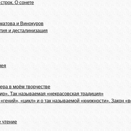
строк. O сонете
хматова и Винокуров
тия и десталинизация
мея
ера в моём творчестве
ир». Так называемая «некрасовская традиция»
 «гений», «цикл» и о так называемой «книжности». Закон «в
 чтение