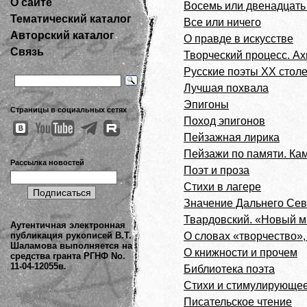
О сайте
Восемь или двенадцать 
Тематический каталог
Все или ничего
Авторский каталог
О правде в искусстве
Связь
Творческий процесс. А
Русские поэты ХХ столе
Лучшая похвала
Эпигоны
Страницы в социальных сетях
Поход эпигонов
Пейзажная лирика
Пейзажи по памяти. Ка
Рассылка новостей
Поэт и проза
Стихи в лагере
Значение Дальнего Сев
Твардовский. «Новый м
Аутентичная электронная
публикация рукописей В.Т.
О словах «творчество»,
Шаламова выполняется на
О книжности и прочем
средства гранта РГНФ No.
11-04-12055в.
Библиотека поэта
Стихи и стимулирующее
Писательское чтение