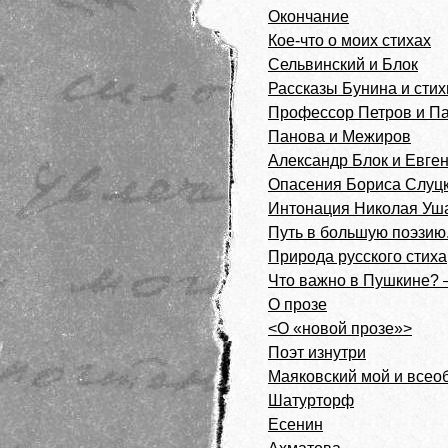
Окончание
Кое-что о моих стихах
Сельвинский и Блок
Рассказы Бунина и сти
Профессор Петров и Па
Панова и Межиров
Александр Блок и Евге
Опасения Бориса Слуц
Интонация Николая Уш
Путь в большую поэзию
Природа русского стиха
Что важно в Пушкине? 
О прозе
<О «новой прозе»>
Поэт изнутри
Маяковский мой и всео
Шатурторф
Есенин