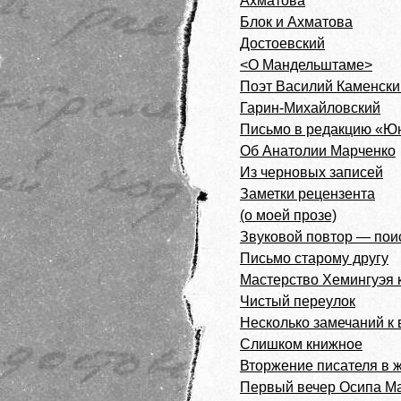
Ахматова
Блок и Ахматова
Достоевский
<О Мандельштаме>
Поэт Василий Каменски
Гарин-Михайловский
Письмо в редакцию «Ю
Об Анатолии Марченко
Из черновых записей
Заметки рецензента
(о моей прозе)
Звуковой повтор — пои
Письмо старому другу
Мастерство Хемингуэя 
Чистый переулок
Несколько замечаний к
Слишком книжное
Вторжение писателя в 
Первый вечер Осипа М