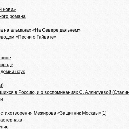
й нови»
кого романа
ва на альманах «На Севере дальнем»
еводом «Песни о Гайвате»
енине
рироде
адемии наук
и)
шихся в Россию, и о воспоминаниях С. Аллилуевой (Стали
ки
 стихотворения Межирова «Защитник Москвы»[1]
Пастернака
ение