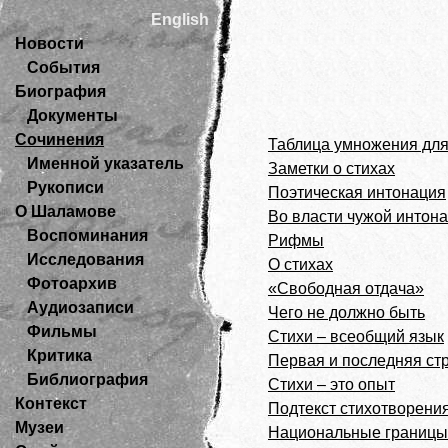
English
Новости
События
Биография
Документы
Сочинения
Таблица умножения для
Именной указатель
Заметки о стихах
Рукописи
Поэтическая интонация
О Шаламове
Во власти чужой интон
Воспоминания
Рифмы
Исследования
О стихах
Фотоархив
«Свободная отдача»
Аудиозаписи
Чего не должно быть
Фильмы
Стихи – всеобщий язык
Критика
Первая и последняя ст
Библиография
Стихи – это опыт
Контекст
Подтекст стихотворени
Музеи
Национальные границы 