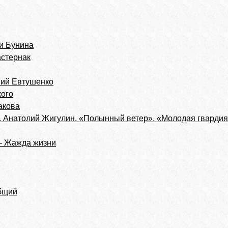
хи Бунина
стернак
ний Евтушенко
кого
акова
. Анатолий Жигулин. «Полынный ветер». «Молодая гвардия
– Жажда жизни
бщий