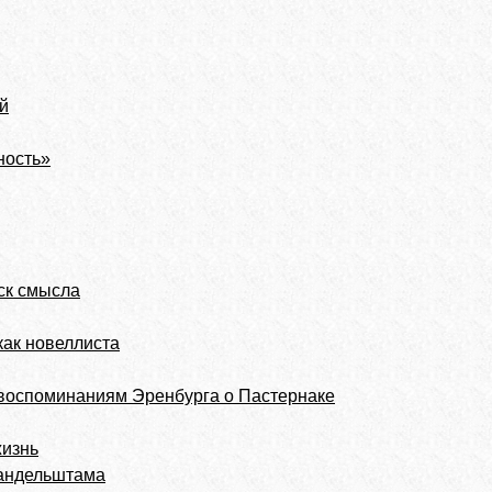
й
ность»
ск смысла
как новеллиста
 воспоминаниям Эренбурга о Пастернаке
жизнь
андельштама