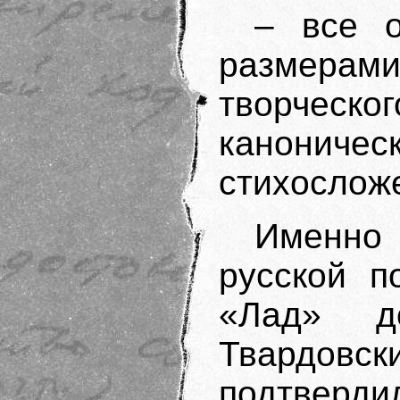
– все 
размерами,
творчес
канониче
стихослож
Именно
русской п
«Лад» д
Твардовск
подтверди