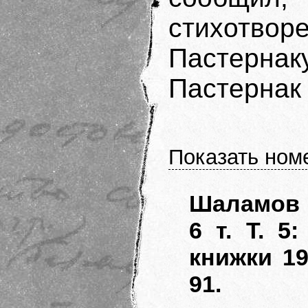
стихотв
Пастерна
Пастернак 
Показать ном
Шаламов 
6 т. Т. 5
книжки 19
91.