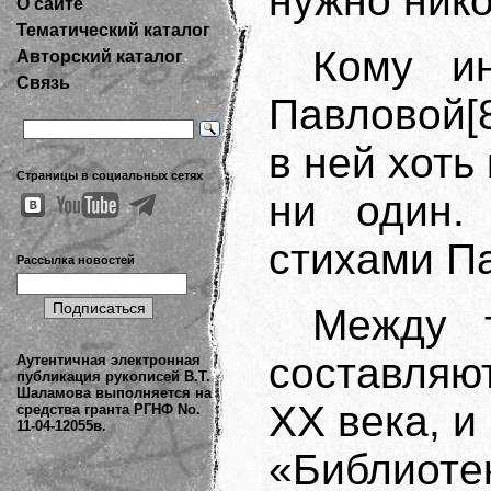
нужно нико
О сайте
Тематический каталог
Кому и
Авторский каталог
Связь
Павловой[8
в ней хоть
Страницы в социальных сетях
ни один.
стихами П
Рассылка новостей
Между т
составляю
Аутентичная электронная
публикация рукописей В.Т.
Шаламова выполняется на
ХХ века, и
средства гранта РГНФ No.
11-04-12055в.
«Библиоте