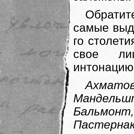
Обратите
самые выд
го столети
свое ли
интонацию,
Ахматов
Мандельш
Бальмонт
Пастернак