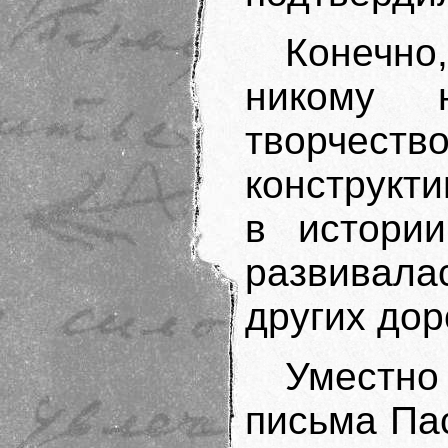
Конечн
никому 
творче
конструкти
в истории
развивала
других дор
Уместно
письма Па