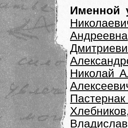
Именной у
Николаеви
Андреевна
Дмитриеви
Александр
Николай А
Алексееви
Пастерна
Хлебнико
Владислав