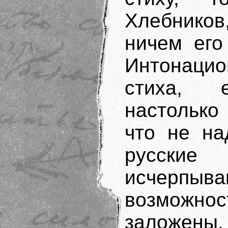
Хлебнико
ничем его
Интонацио
стиха, 
настолько
что не на
русские
исчерпыв
возможн
заложены.