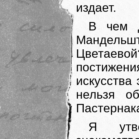
издает.
В чем 
Мандел
Цветаевой
постиже
искусства
нельзя об
Пастернак
Я утв