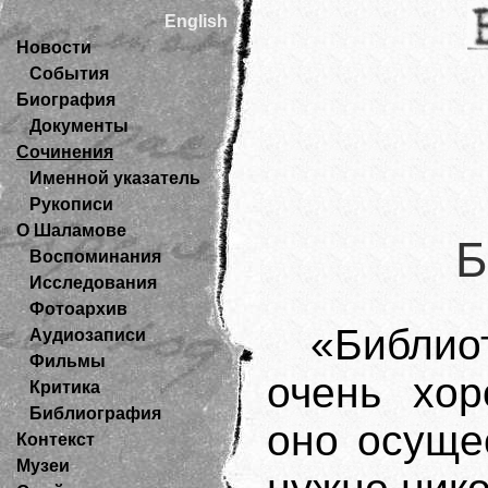
English
Новости
События
Биография
Документы
Сочинения
Именной указатель
Рукописи
О Шаламове
Б
Воспоминания
Исследования
Фотоархив
«Библи
Аудиозаписи
Фильмы
очень хор
Критика
Библиография
оно осуще
Контекст
Музеи