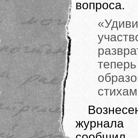
вопроса.
«Уди
участ
развр
тепе
образо
стихам
Вознесе
журнала 
сообщил,