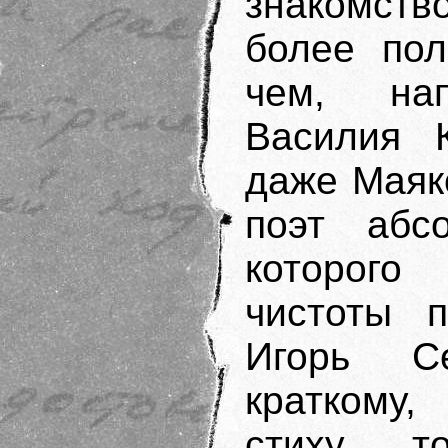
знакомст
более пол
чем, на
Василия К
даже Маяк
поэт абс
которого
чистоты п
Игорь С
краткому
стиху, 