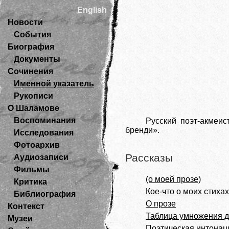
English
Новости
События
Биография
Документы
Сочинения
Именной указатель
Рукописи
О Шаламове
Воспоминания
Русский поэт-акмеи
бренди».
Исследования
Фотоархив
Рассказы
Аудиозаписи
Фильмы
(о моей прозе)
Критика
Кое-что о моих стихах
Библиография
О прозе
Контекст
Таблица умножения д
Музеи
Поэтическая интонац