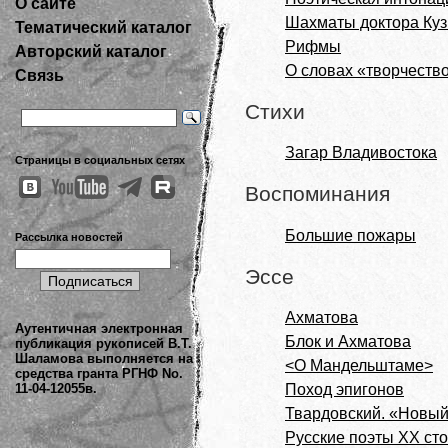
О сайте
Шахматы доктора Ку
Тематический каталог
Рифмы
Авторский каталог
О словах «творчество
Связь
Стихи
Загар Владивостока
Страницы в социальных сетях
Воспоминания
Большие пожары
Рассылка новостей
Эссе
Ахматова
Аутентичная электронная
Блок и Ахматова
публикация рукописей В.Т.
Шаламова выполняется на
<О Мандельштаме>
средства гранта РГНФ No.
11-04-12055в.
Поход эпигонов
Твардовский. «Новый
Русские поэты ХХ ст