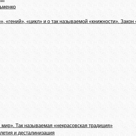
зьменко
», «гений», «цикл» и о так называемой «книжности». Закон 
 мир». Так называемая «некрасовская традиция»
олетия и десталинизация