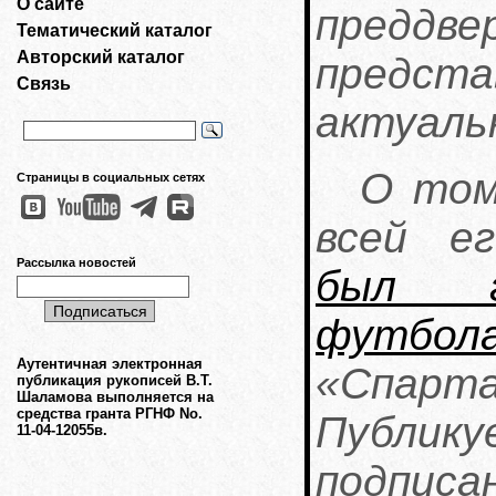
О сайте
преддв
Тематический каталог
Авторский каталог
предс
Связь
актуаль
О том
Страницы в социальных сетях
всей е
Рассылка новостей
был г
футбол
Аутентичная электронная
«Спарт
публикация рукописей В.Т.
Шаламова выполняется на
средства гранта РГНФ No.
Публи
11-04-12055в.
подпис