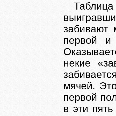
Табли
выигравш
забивают 
первой и 
Оказывае
некие «за
забиваетс
мячей. Эт
первой по
в эти пять