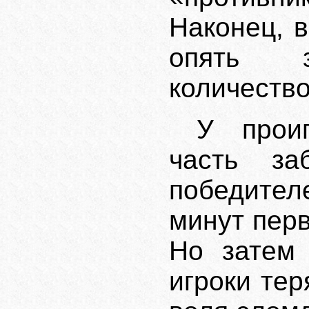
Наконец, 
опять з
количество
У прои
часть з
победител
минут перв
Но затем 
игроки тер