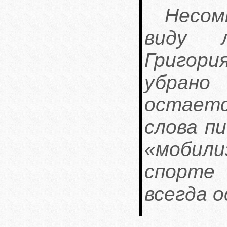
Несом
виду 
Григори
убрано
остает
слова п
«мобили
спорте 
всегда 