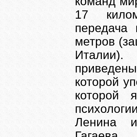
команд мир
17 кило
передача
метров (з
Италии)
приведен
которой у
которой 
психолог
Ленина и
Гагаева.