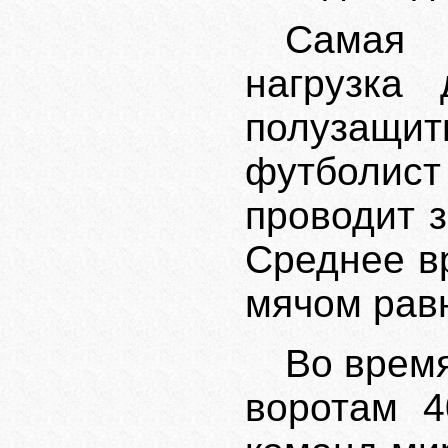
Самая
нагрузка
полузащи
футболис
проводит з
Среднее в
мячом равн
Во врем
воротам 4