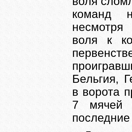
воля сломл
команд н
несмотря 
воля к ко
первенст
проигравши
Бельгия, 
в ворота п
7 мячей 
последние 