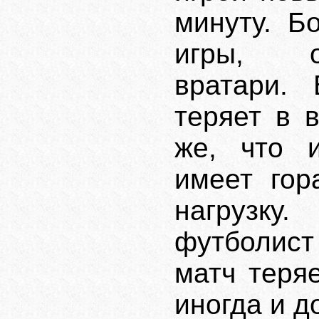
минуту. Б
игры, о
вратари.
теряет в 
же, что и
имеет гор
нагрузку
футболист
матч теря
иногда и д