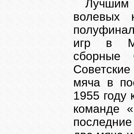
Лучшим
волевых 
полуфинал
игр в Ме
сборные 
Советски
мяча в по
1955 году
команде «
последние