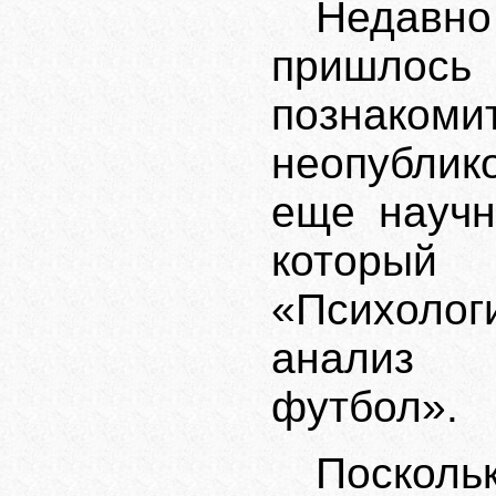
Неда
пришлось
познако
неопублик
еще научн
который 
«Психолог
анализ
футбол».
Посколь