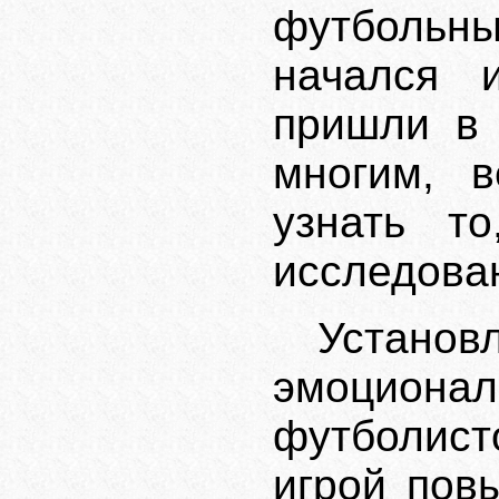
футбольн
начался 
пришли в 
многим, в
узнать т
исследова
Установл
эмоцион
футболист
игрой пов