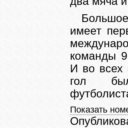
два мяча и
Большое
имеет пер
междунар
команды 9
И во всех
гол бы
футболист
Показать ном
Опубликов