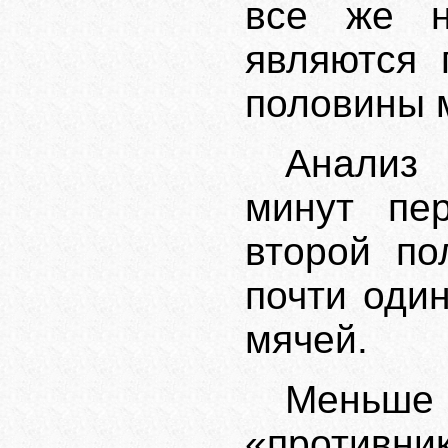
все же н
являются 
половины м
Анализ 
минут пе
второй по
почти оди
мячей.
Меньше 
«против