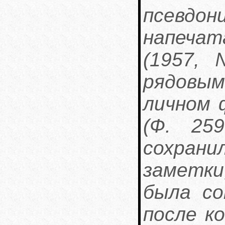
псевдон
напечат
(1957,
рядовы
личном 
(Ф. 259
сохран
заметки
была со
после к