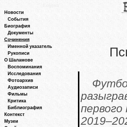
English
Новости
События
Биография
Документы
Сочинения
Именной указатель
Пс
Рукописи
О Шаламове
Воспоминания
Исследования
Фут
Фотоархив
Аудиозаписи
разыгр
Фильмы
Критика
первого
Библиография
Контекст
2019–2
Музеи