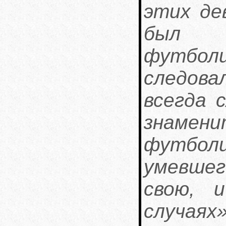
этих де
был 
футбол
следова
всегда 
знам
футбо
умевшег
свою, 
случаях»