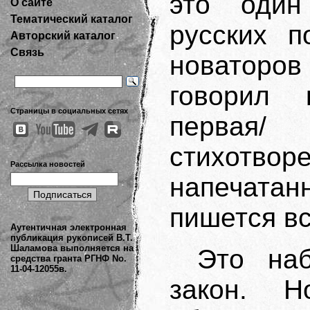
это оди
О сайте
Тематический каталог
русских п
Авторский каталог
Связь
новаторов
говорил 
Страницы в социальных сетях
первая/
стихотвор
Рассылка новостей
напечатан
пишется вс
Аутентичная электронная
публикация рукописей В.Т.
Шаламова выполняется на
Это на
средства гранта РГНФ No.
11-04-12055в.
закон. Н