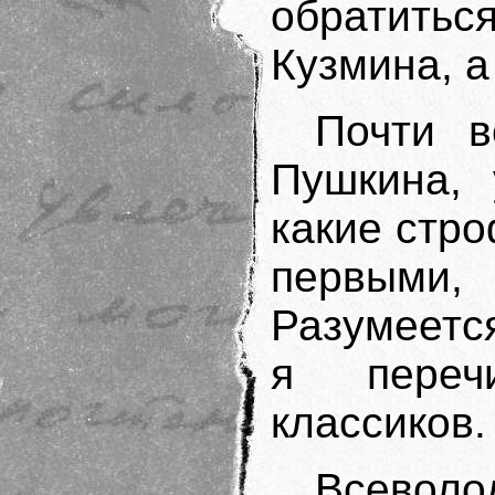
обратиться
Кузмина, а
Почти в
Пушкина, 
какие стр
первыми,
Разумеется
я переч
классиков.
Всевол