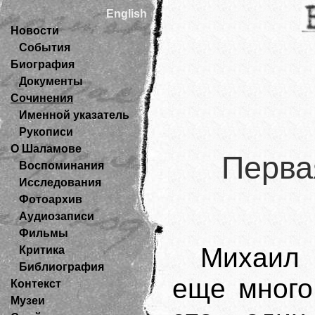
English
Новости
События
Биография
Документы
Сочинения
Именной указатель
Рукописи
О Шаламове
Перва
Воспоминания
Исследования
Фотоархив
Аудиозаписи
Фильмы
Михаил 
Критика
Библиография
еще много
Контекст
Музеи