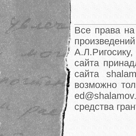
Все права на
произведени
А.Л.Ригосику
сайта принад
сайта shalam
возможно тол
ed@shalamov.
средства гра