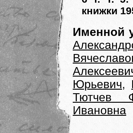
книжки 195
Именной у
Александр
Вячеславо
Алексееви
Юрьевич
,
Тютчев Ф
Ивановна