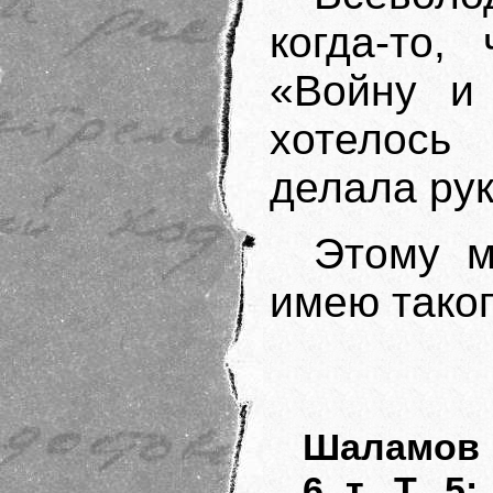
когда-то,
«Войну и 
хотелось 
делала рук
Этому м
имею таког
Шаламов 
6 т. Т. 5