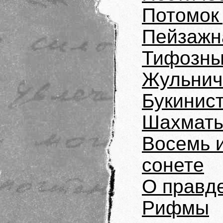
Потомок
Пейзажн
Тифозны
Жульнич
Букинис
Шахматы
Восемь и
сонете
О правде
Рифмы