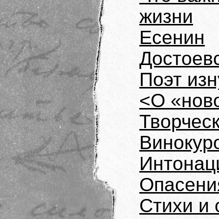
жизни
Есенин
Достоев
Поэт изн
<О «нов
Творческ
Винокур
Интонац
Опасени
Стихи и