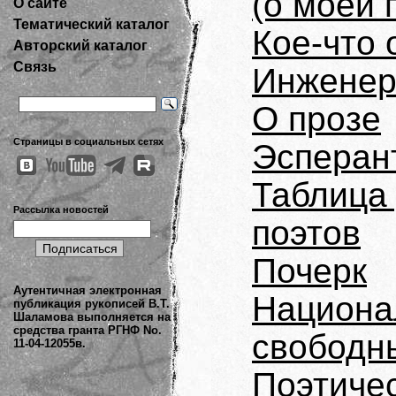
(о моей 
О сайте
Тематический каталог
Кое-что 
Авторский каталог
Связь
Инженер
О прозе
Страницы в социальных сетях
Эсперан
Таблица
Рассылка новостей
поэтов
Почерк
Аутентичная электронная
Национа
публикация рукописей В.Т.
Шаламова выполняется на
средства гранта РГНФ No.
свободн
11-04-12055в.
Поэтиче