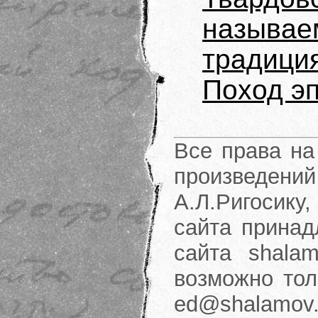
называе
традици
Поход э
Все права на
произведени
А.Л.Ригосику
сайта принад
сайта shalam
возможно тол
ed@shalamov.