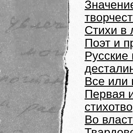
Значени
творчес
Стихи в 
Поэт и п
Русские 
дестали
Все или 
Первая и
стихотв
Во влас
Твардовс