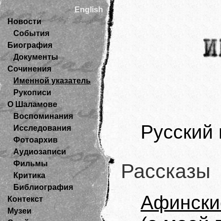
English
Новости
События
Биография
Документы
Сочинения
Именной указатель
Рукописи
О Шаламове
Воспоминания
Русский 
Исследования
Фотоархив
Аудиозаписи
Фильмы
Рассказы
Критика
Библиография
Афински
Контекст
Музеи