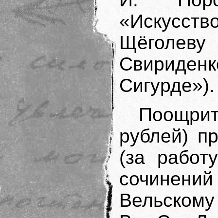
«Искусст
Щёголеву
Свириден
Сигурде»).
Поощри
рублей) п
(за работ
сочинен
Вельскому