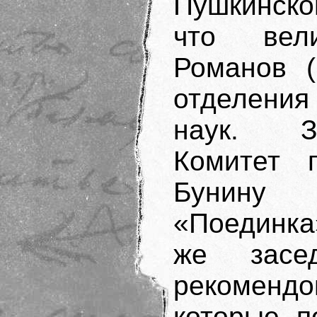
Пушкинско
что вел
Романов (
отделения
наук. З
Комитет 
Бунину 
«Поединка»
же засе
рекомендо
которые, п