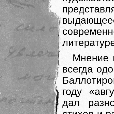
предст
выдающе
современ
литературе
Мнение 
всегда од
Баллотиро
году «авг
дал разн
стихов и р