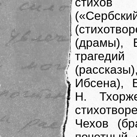
стихов «
(«Сербс
(стихотв
(драмы), 
трагеди
(рассказы
Ибсена), 
Н. Тхорже
стихотвор
Чехов (бр
почетный 