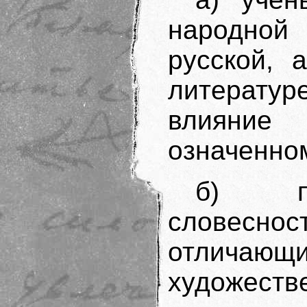
народной
русской, 
литературе
влияние
означенно
б) пр
словесно
отлич
художеств