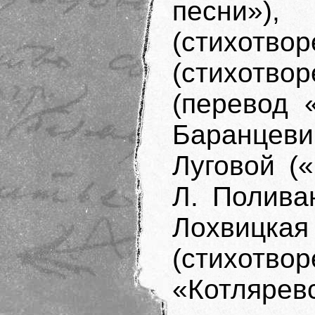
песни»)
(стихотв
(стихотво
(перевод 
Баранцеви
Луговой («
Л. Полива
Лохвицкая
(стихотво
«Котлярев