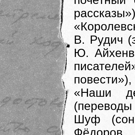
рассказы
«Королевс
В. Рудич (
Ю. Айхенв
писателей
повести»)
«Наши де
(переводы
Шуф (сон
Фёдоров 