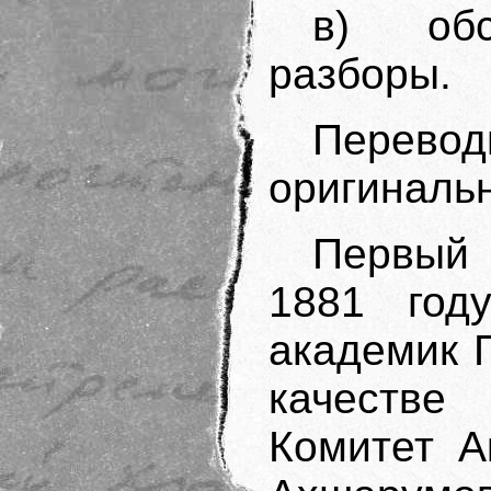
в) обс
разборы.
Перевод
оригиналь
Первый
1881 год
академик Г
качеств
Комитет А