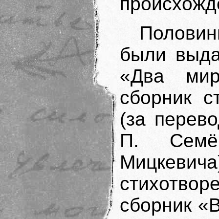
происхожде
Полови
были выда
«Два мир
сборник с
(за перев
П. Семё
Мицкевича)
стихотво
сборник «В