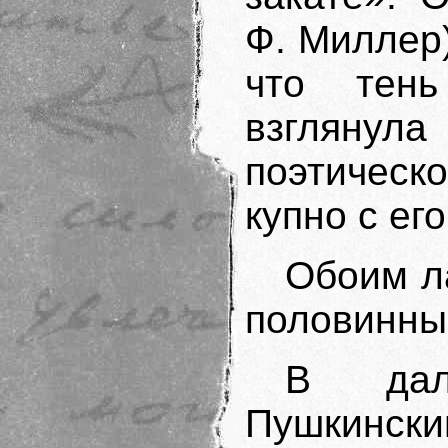
Ф. Миллер)
что тень
взглянула
поэтическ
купно с ег
Обоим л
половинны
В дал
Пушкин