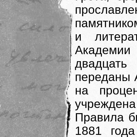
прослав
памятнико
и литера
Академии 
двадцат
переданы 
на проце
учрежде
Правила б
1881 года