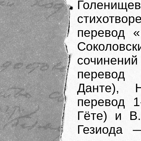
Голенище
стихотво
перевод «
Соколов
сочинени
перевод 
Данте), 
перевод 1
Гёте) и В
Гезиода 