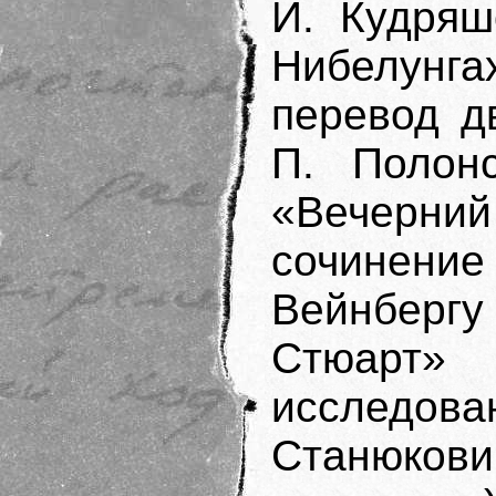
И. Кудряш
Нибелунгах
перевод д
П. Полонс
«Вечерний 
сочинен
Вейнбер
Стюарт» 
исследова
Станюк