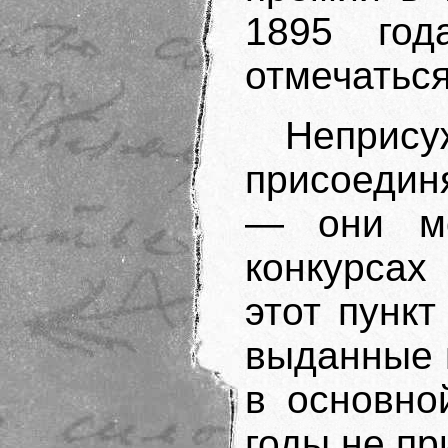
1895 год
отмечатьс
Непри
присоедин
— они мо
конкурсах
этот пунк
выданные 
в основно
годы не пр