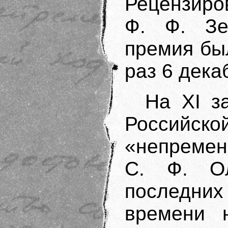
Рецензиро
Ф. Ф. Зе
премия бы
раз 6 дека
На XI з
Россий
«непремен
С. Ф. Ол
последних
времени н