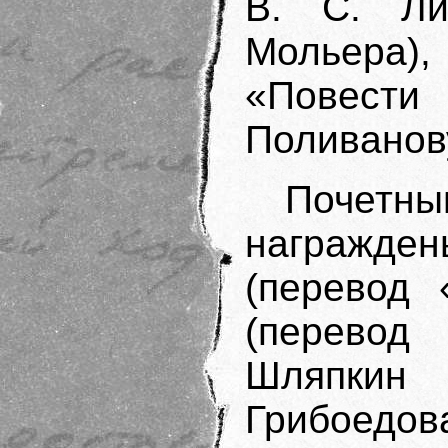
В. С. Ли
Мольера)
«Повест
Поливанову
Почет
награждены
(перевод 
(перевод
Шляпкин
Грибоедов