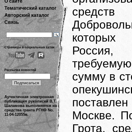
О сайте
средств
Тематический каталог
Авторский каталог
Добровол
Связь
которых 
Россия, 
Страницы в социальных сетях
требуемую
Рассылка новостей
сумму в ст
опекуши
Аутентичная электронная
поставлен
публикация рукописей В.Т.
Шаламова выполняется на
средства гранта РГНФ No.
Москве. П
11-04-12055в.
Грота, ср