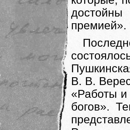
достойны
премией».
Последн
состоялось
Пушкинска
В. В. Вере
«Работы и
богов». Т
представ