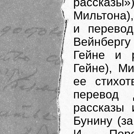
рассказы»
Мильтона)
и перевод
Вейнбергу
Гейне и р
Гейне), М
ее стихот
перевод 
рассказы 
Бунину (за
И. Поро