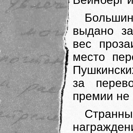
Больши
выдано за
вес проза
место пер
Пушкински
за перев
премии не 
Стран
награжде