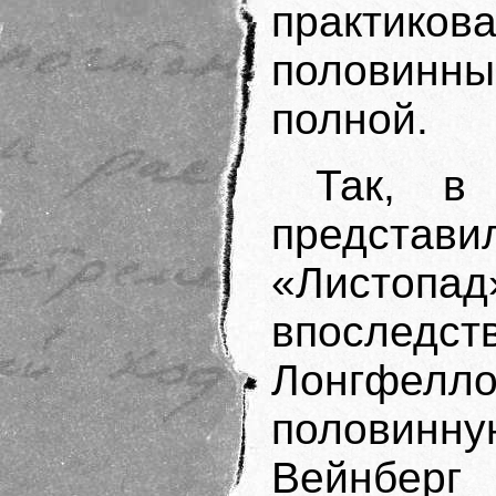
практи
половинны
полной.
Так, в
предста
«Листо
впоследс
Лонгфе
половинную
Вейнберг