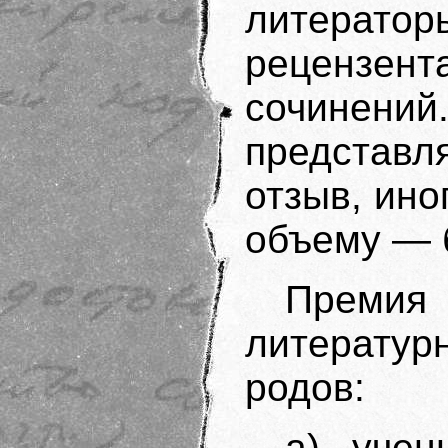
литератор
рецензе
сочинени
представ
отзыв, ино
объему — б
Преми
литерату
родов:
а) учен