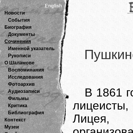
English
Новости
События
Биография
Документы
Сочинения
Именной указатель
Пушкин
Рукописи
О Шаламове
Воспоминания
Исследования
Фотоархив
В 1861 
Аудиозаписи
Фильмы
лицеисты,
Критика
Библиография
Лицея, 
Контекст
Музеи
организо