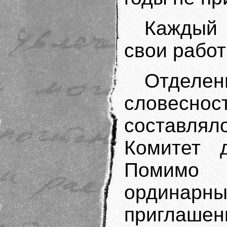
Каждый
свои работ
Отделе
словесн
составля
Комитет 
Помимо 
ординар
приглаш