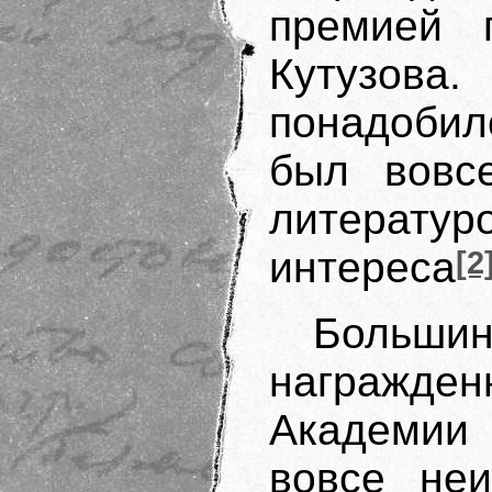
премией 
Кутузова
понадобил
был вовс
литерату
интереса
[2
Больш
награжде
Академии 
вовсе неи