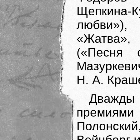
Щепкина-
любви»),
«Жатва»
(«Песня 
Мазуркеви
Н. А. Краш
Дважды
премиями 
Полонск
Вейнберг 