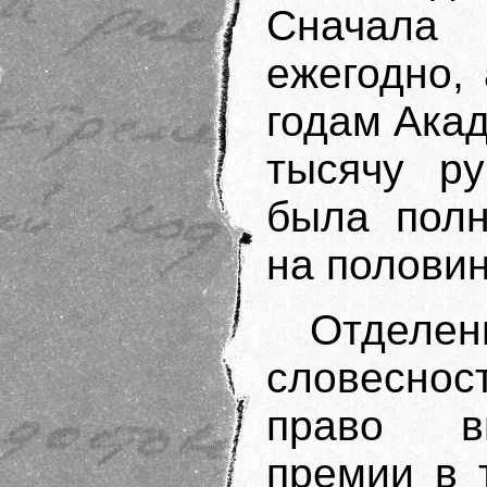
Сначала 
ежегодно,
годам Ака
тысячу ру
была полн
на половин
Отделе
словесно
право в
премии в 