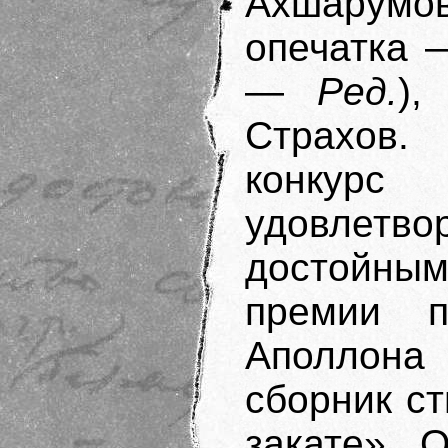
Ахшарумов
опечатка 
—
Ред.
),
Страхов.
конкурс
удовлет
достойн
премии 
Аполлона
сборник с
закате». 