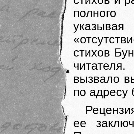
полного
указывая 
«отсутстви
стихов Бу
читателя
вызвало в
по адресу 
Рецензи
ее заключ