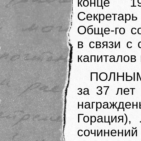
конце 1
Секретарь
Обще-го с
в связи с
капиталов
ПОЛНЫМ
за 37 лет
награжден
Горация),
сочинен