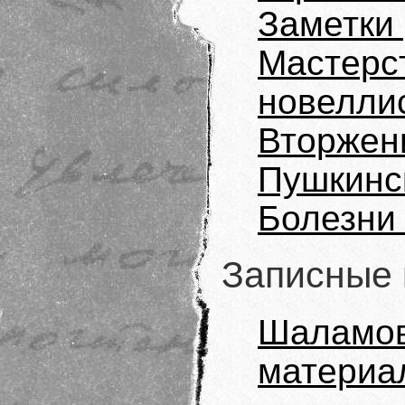
Заметки
Мастерс
новелли
Вторжен
Пушкинс
Болезни 
Записные 
Шаламов
материа