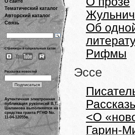
О прозе
О сайте
Тематический каталог
Жульнич
Авторский каталог
Связь
Об одно
литерат
Страницы в социальных сетях
Рифмы
Эссе
Рассылка новостей
Писател
Аутентичная электронная
Рассказы
публикация рукописей В.Т.
Шаламова выполняется на
средства гранта РГНФ No.
<О «нов
11-04-12055в.
Гарин-М