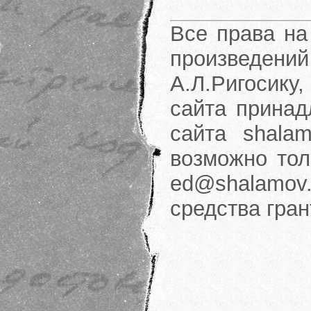
Все права на
произведени
А.Л.Ригосику
сайта принад
сайта shalam
возможно тол
ed@shalamov.
средства гра