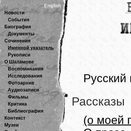
English
Новости
События
Биография
Документы
Сочинения
Именной указатель
Рукописи
О Шаламове
Воспоминания
Русский 
Исследования
Фотоархив
Аудиозаписи
Фильмы
Рассказы
Критика
Библиография
(о моей 
Контекст
Музеи