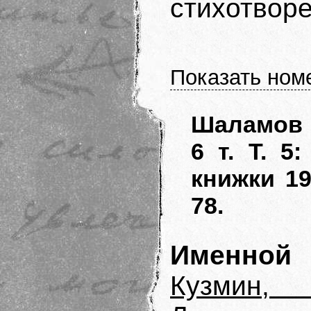
стихотворе
Показать ном
Шаламов 
6 т. Т. 5
книжки 19
78.
Именной 
Кузмин,