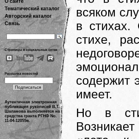
О сайте
всяком слу
Тематический каталог
Авторский каталог
в стихах.
Связь
стихе, ра
недогов
Страницы в социальных сетях
эмоциона
Рассылка новостей
содержит 
имеет.
Аутентичная электронная
публикация рукописей В.Т.
Но в сти
Шаламова выполняется на
средства гранта РГНФ No.
11-04-12055в.
Возникает