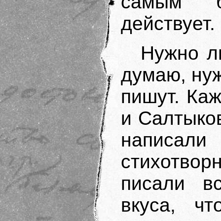
самым б
действует.
Нужно л
думаю, нуж
пишут. Ка
и Салтыко
написали
стихотво
писали в
вкуса, чт