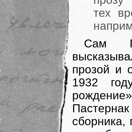
тех вр
наприм
Сам Па
высказыв
прозой и 
1932 год
рождение»,
Пастернак
сборника, 