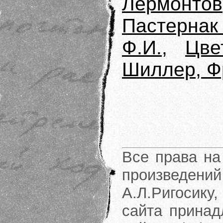
Лермонт
Пастернак
Ф.И.
,
Цве
Шиллер, Ф
Все права на
произведени
А.Л.Ригосику
сайта принад