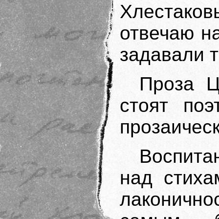
Хлестаков
отвечаю н
задавали т
Проза Ц
стоят поэ
прозаическ
Воспита
над стиха
лаконичнос