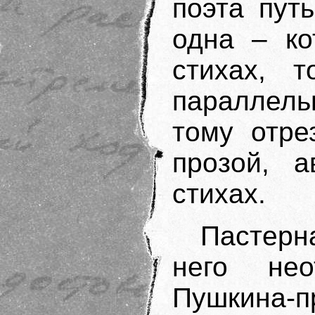
поэта пут
одна – ко
стихах, 
параллель
тому отре
прозой, 
стихах.
Пастерна
него нео
Пушкина-п