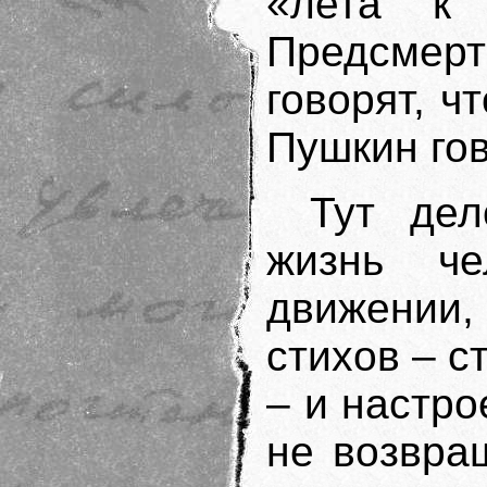
«лета к 
Предсме
говорят, ч
Пушкин го
Тут дел
жизнь че
движении,
стихов – с
– и настро
не возвра