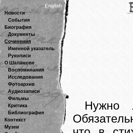
English
Новости
События
Биография
Документы
Сочинения
Именной указатель
Рукописи
О Шаламове
Воспоминания
Исследования
Фотоархив
Аудиозаписи
Фильмы
Нужно 
Критика
Библиография
Обязатель
Контекст
Музеи
что в сти