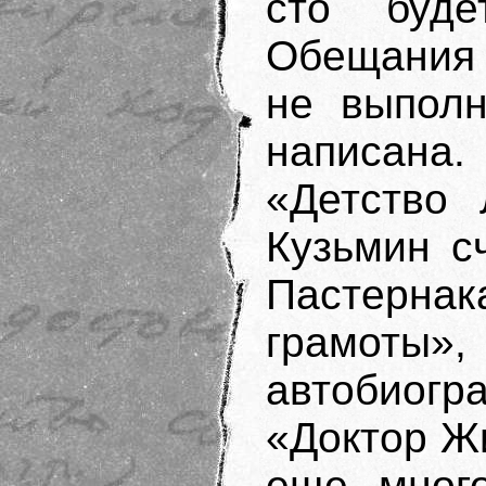
сто буде
Обещания э
не выполн
написана
«Детство 
Кузьмин с
Пастерна
грамот
автобиог
«Доктор Жи
еще много