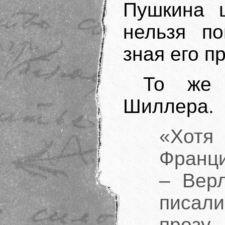
Пушкина 
нельзя по
зная его п
То же 
Шиллера.
«Хотя
Франци
– Верл
писали
прозу