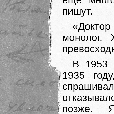
пишут.
«Докто
монолог. 
превосход
В 1953 
1935 год
спрашивал
отказыва
позже. 