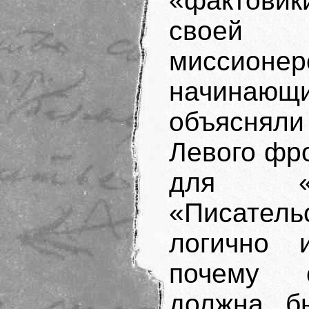
«фактови
своей
миссио
начинающи
объясняли
Левого фр
для «м
«Писатель
логично 
почему с
должна бы