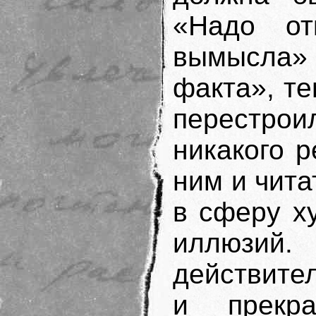
«Надо от
вымысла»
факта», т
перестрои
никакого р
ним и чита
в сферу х
иллюзи
действите
и прекра