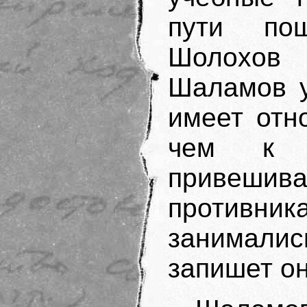
пути по
Шолохов
Шаламов у
имеет отн
чем к л
привеш
противник
занимались
запишет он 