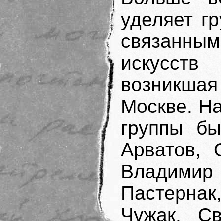
уделяет г
связанн
искусств
возникша
Москве. Н
группы бы
Арватов, 
Владими
Пастернак,
Чужак. С