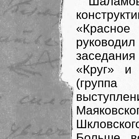
Шал
конструкти
«Красное
руковод
заседани
«Круг» и
(группа 
выступлен
Маяковск
Шкловско
Больше в