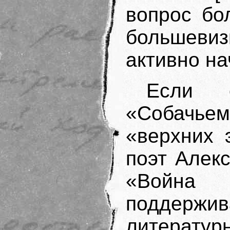
вопрос бо
большев
активно н
Если с
«Собачь
«верхних 
поэт Алек
«Война
поддержив
литерату