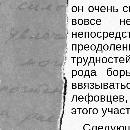
он очень с
вовсе н
непосред
преодолен
трудносте
рода борь
ввязывать
лефовцев,
этого учас
Следую