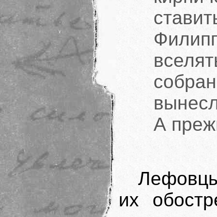
стави
Филип
вселят
собран
вынесл
А преж
Лефовцы
их обостр