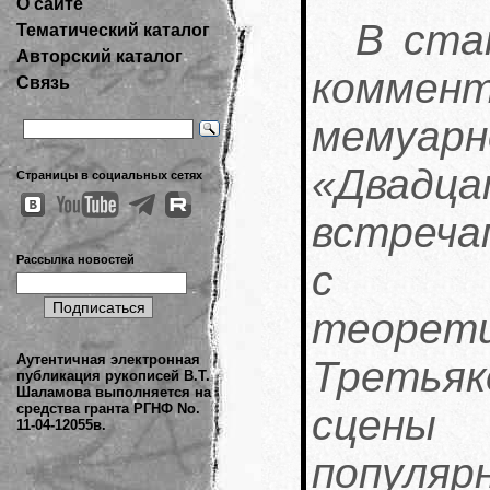
О сайте
В ста
Тематический каталог
Авторский каталог
коммент
Связь
мемуарн
«Двадца
Страницы в социальных сетях
встреча
Рассылка новостей
с ру
теорети
Аутентичная электронная
Третьяк
публикация рукописей В.Т.
Шаламова выполняется на
средства гранта РГНФ No.
сцены
11-04-12055в.
популяр