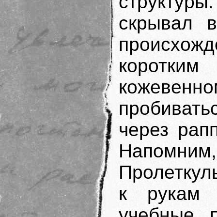
структу
скрывал в
происхож
коротки
кожевенно
пробиватьс
через рап
Напомни
Пролеткул
к рукам 
учебные п