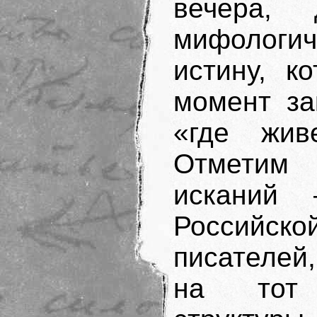
вечера, 
мифологи
истину, к
момент за
«где жив
Отметим 
исканий
Российско
писателей
на тот 