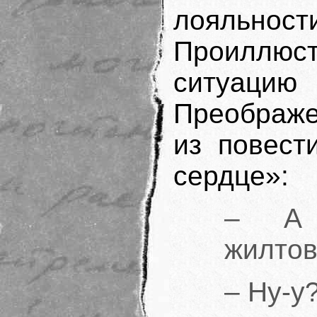
лояльн
Проиллю
ситуаци
Преображе
из повест
сердце»:
– А 
жилто
– Ну-у?