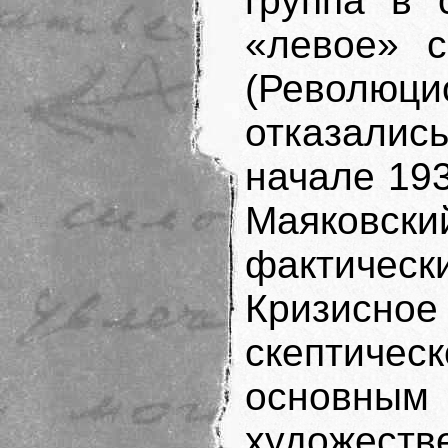
группа в 
«левое» 
(Револю
отказались
начале 19
Маяковски
фактическ
Кризисно
скептич
основным
художест