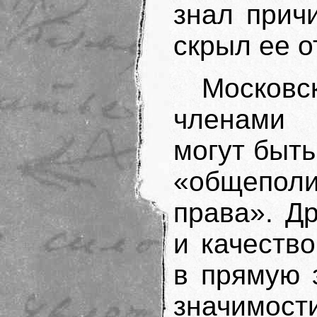
знал прич
скрыл ее о
Московск
членами 
могут быт
«общепол
права». Д
и качеств
в прямую 
значимо