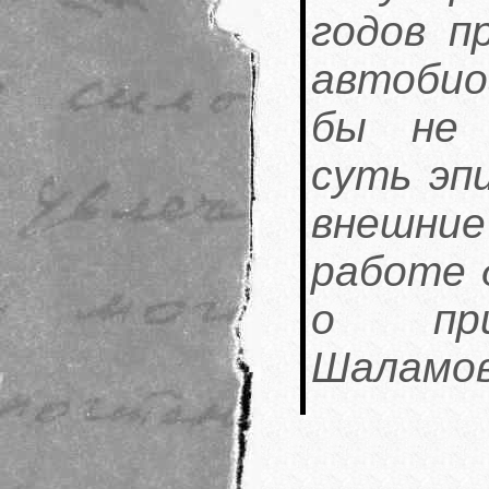
годов п
автобио
бы не 
суть эп
внешние 
работе 
о прич
Шаламов