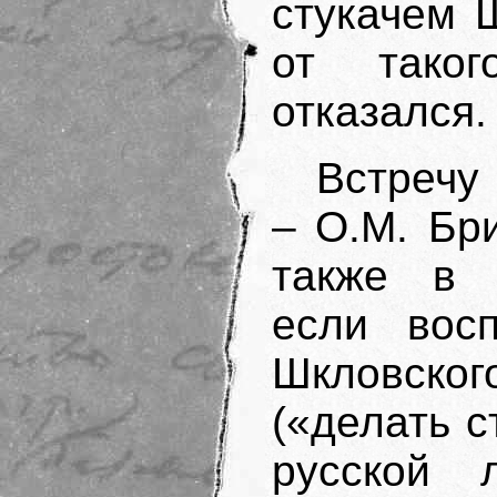
стукачем 
от таког
отказался.
Встречу
– О.М. Бр
также в с
если восп
Шкловско
(«делать 
русской л