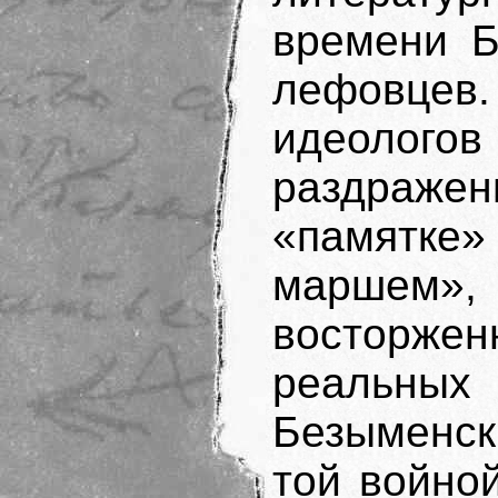
времени Б
лефовцев.
идеолог
раздраже
«памятк
марше
восторжен
реальны
Безыменск
той войно