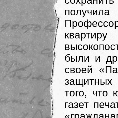
сохранит
получила 
Профессо
кварти
высокопос
были и др
своей «Па
защитных 
того, что
газет печ
«граждана