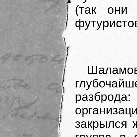
(так они
футуристо
Шаламо
глубочай
разброда
организац
закрылся 