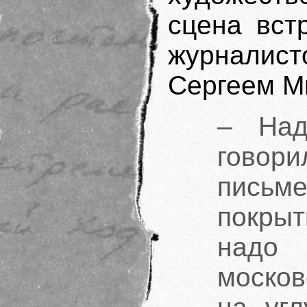
сцена вст
журналис
Сергеем М
– Над
говор
письме
покры
надо
москов