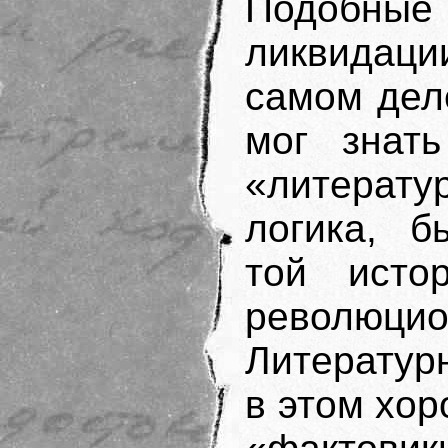
Подобные 
ликвидации
самом дел
мог знать
«литера
логика, б
той истор
революцио
Литератур
в этом хор