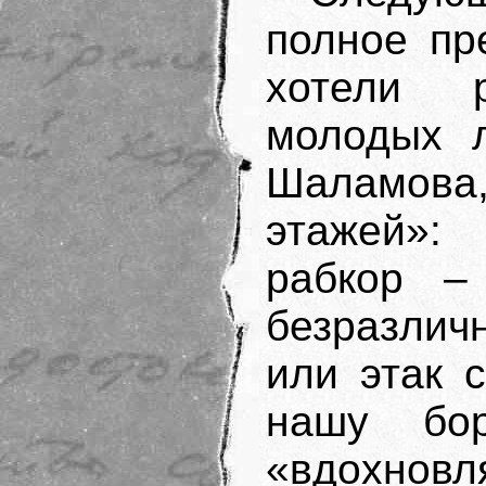
полное пр
хотели 
молодых л
Шаламов
этажей»:
рабкор –
безразлич
или этак 
нашу б
«вдохновл