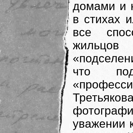
домами и 
в стихах 
все спос
жильцов
«подселен
что под
«профес
Третьяк
фотогра
уважении 