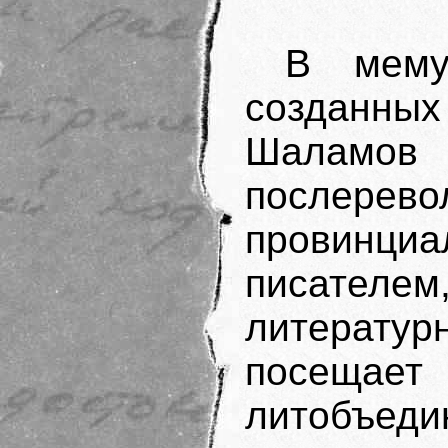
В мему
созданных 
Шаламов 
послерев
провинц
писател
литерат
посеща
литобъеди