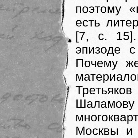
поэтому «
есть лите
[7, с. 15
эпизоде с
Почему же
материало
Третьяко
Шаламов
многоква
Москвы и 