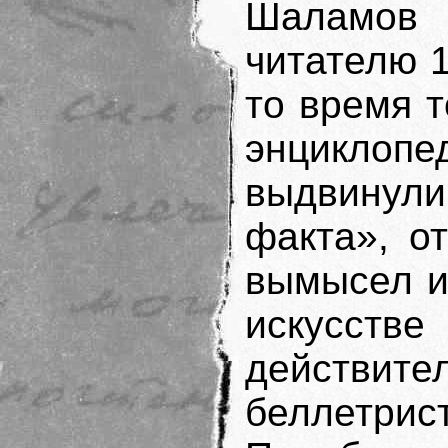
Шаламов
читателю 
то время 
энциклопе
выдвину
факта», о
вымысел и
искусс
дейст
беллетрист