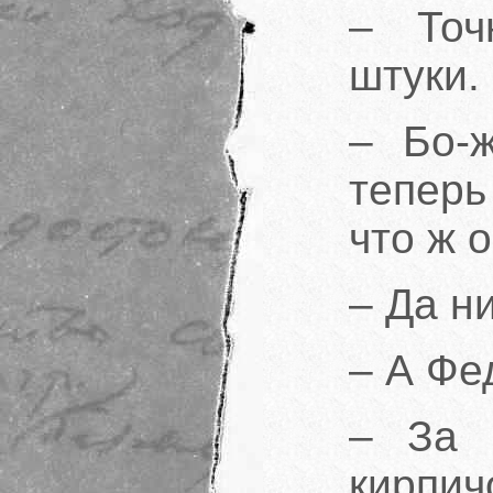
– Точ
штуки.
– Бо-
теперь
что ж 
– Да ни
– А Фе
– За 
кирпи