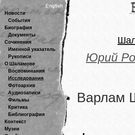
English
Новости
События
Биография
Документы
Шал
Сочинения
Именной указатель
Юрий Ро
Рукописи
О Шаламове
Воспоминания
Исследования
Фотоархив
Аудиозаписи
Варлам 
Фильмы
Критика
Библиография
Контекст
Музеи