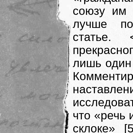
союзу им 
лучше по
статье. 
прекрасно
лишь один п
Коммен
наставле
исследова
что «речь 
склоке» [