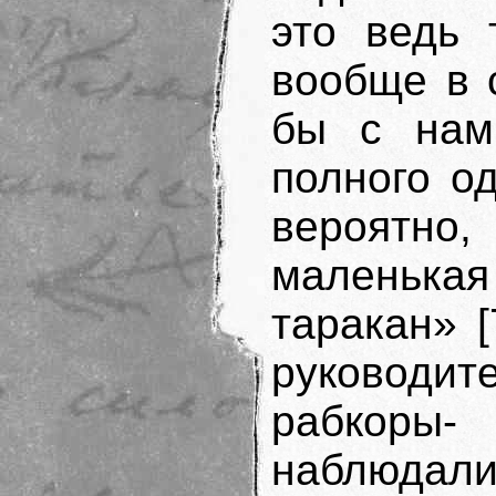
это ведь 
вообще в 
бы с нам
полного о
вероятно
маленьк
таракан» [
руководи
рабкоры-
наблюда