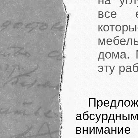
на угл
все е
котор
мебел
дома. 
эту раб
Предлож
абсурдным
внимание