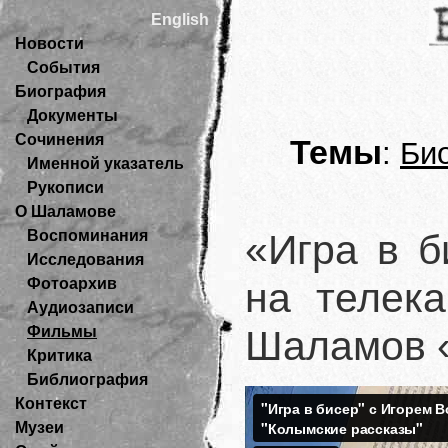
English
Новости
События
Биография
Документы
Сочинения
Темы
:
Би
Именной указатель
Рукописи
О Шаламове
«Игра в б
Воспоминания
Исследования
на телека
Фотоархив
Аудиозаписи
Шаламов 
Фильмы
Критика
Библиография
Контекст
Музеи