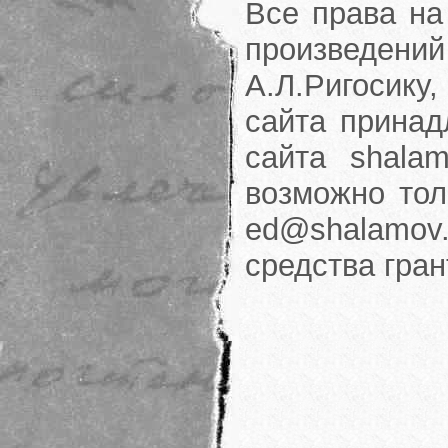
Все права на
произведени
А.Л.Ригосику
сайта принад
сайта shalam
возможно тол
ed@shalamov.
средства гра