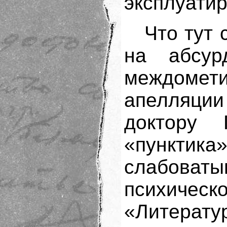
эксплуатиру
Что тут 
на абсу
междомет
апелляции 
доктору 
«пунктика
слабов
психичес
«Литерату