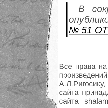
В сок
опублик
№ 51 ОТ 
Все права на
произведени
А.Л.Ригосику
сайта принад
сайта shalam