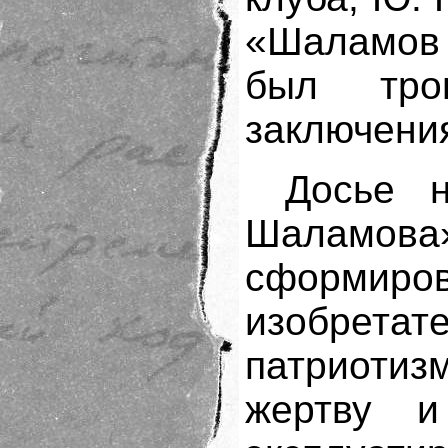
«Шаламов 
был тро
заключения
Досье 
Шаламов
сформиров
изобре
патриотиз
жертву и