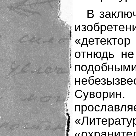
В заклю
изобрет
«детектор
отнюдь не
подобным
небезызв
Сувори
просла
«Литера
«охраните