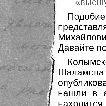
«высш
Подобие
представл
Михайлов
Давайте п
Колымс
Шаламова
опублико
нашли в 
находится