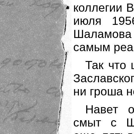
коллегии 
июля 195
Шаламов
самым реа
Так что 
Заславско
ни гроша н
Навет о
смыт с Ш