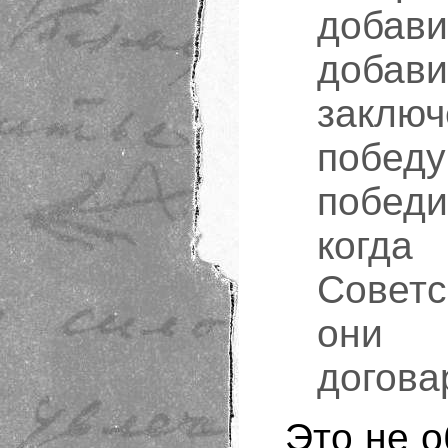
добави
добави
заклю
победу
победи
когд
Советс
они
догова
Это не о