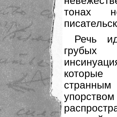
невежест
тонах не
писательс
Речь и
грубых
инсинуаци
которы
странным
упорством
распростр