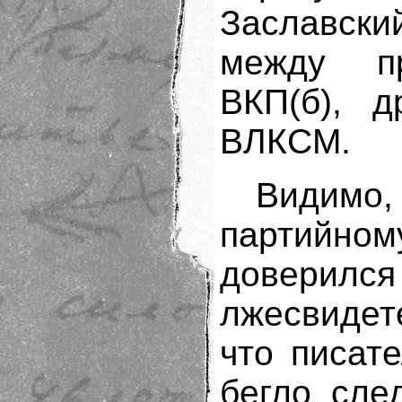
Заславски
между п
ВКП(б), 
ВЛКСМ.
Видимо
партийном
довер
лжесвидет
что писат
бегло сле