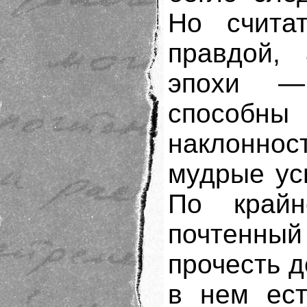
Но счита
правдой, 
эпохи —
способны
наклонно
мудрые ус
По крайн
почтенный
прочесть 
в нем ест