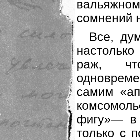
вальяжн
сомнений 
Все, ду
настолько
раж, чт
одновреме
самим «ап
комсомоль
фигу»— в 
только с 