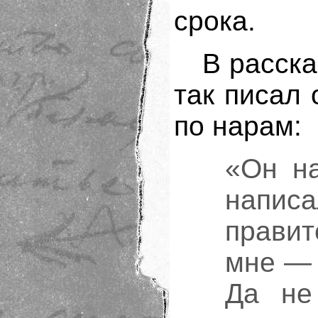
срока.
В расск
так писал 
по нарам:
«Он на
написа
правит
мне — 
Да не