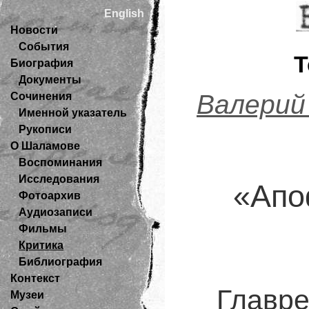
English
Новости
События
Биография
Документы
Валерий
Сочинения
Именной указатель
Рукописи
О Шаламове
Воспоминания
Исследования
«Апо
Фотоархив
Аудиозаписи
Фильмы
Критика
Библиография
Контекст
Главре
Музеи