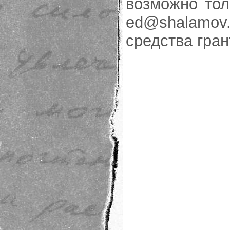
возможно тол
ed@shalamov.
средства гра