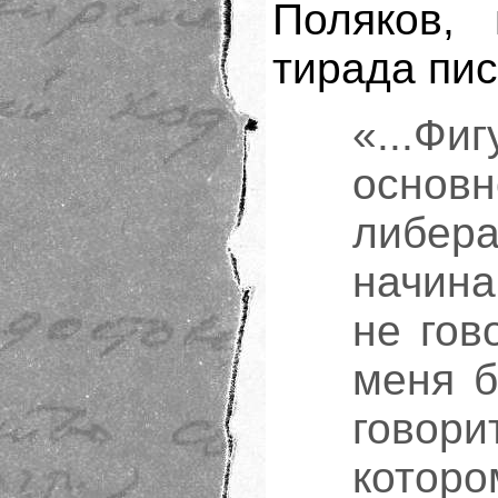
Поляков,
тирада пис
«...Фи
основ
либе
начина
не гов
меня б
говори
кото