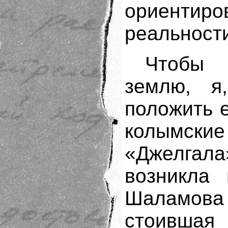
ориентиро
реальност
Чтобы 
землю, я
положить е
колымские
«Джелга
возникла 
Шаламова 
стоившая