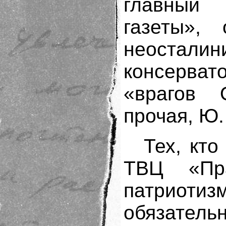
главный 
газеты»,
неостал
консерват
«врагов 
прочая, Ю.
Тех, кт
ТВЦ «Пра
патриот
обязател