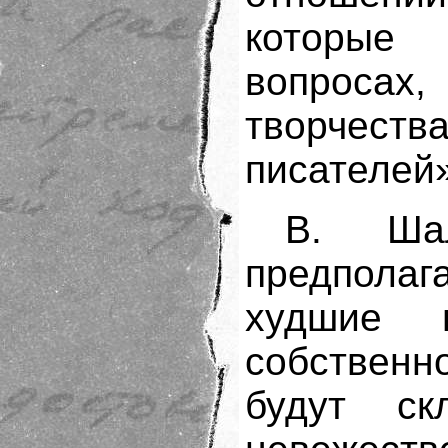
которые
вопросах
творчес
писателей»
В. Ша
предполага
худшие 
собственн
будут ск