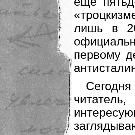
еще пятьд
«троцкизм
лишь в 20
официал
первому д
антисталин
Сегодн
читате
интерес
заглядыва