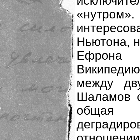
исключит
«нутром
интересов
Ньютона, н
Ефрона
Википеди
между дв
Шаламов с
общая 
дегради
отношении