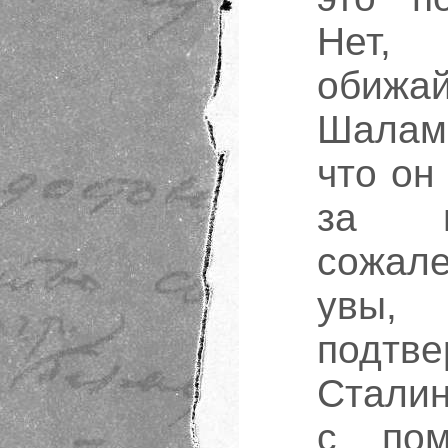
Нет,
обиж
Шаламо
что он
за п
сожале
увы
подтве
Сталин
с пом