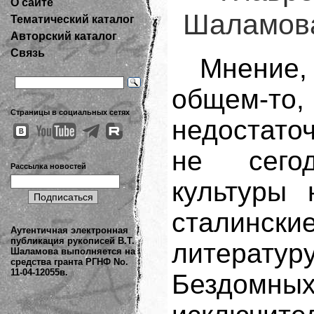
О сайте
Шаламова
Тематический каталог
Авторский каталог
Связь
Мнение,
общем-т
Страницы в социальных сетях
недостато
не сего
Рассылка новостей
культуры 
сталинск
Аутентичная электронная
публикация рукописей В.Т.
литерату
Шаламова выполняется на
средства гранта РГНФ No.
11-04-12055в.
Бездомны