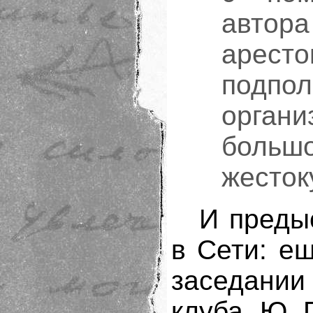
автора
арес
подп
органи
большо
жесток
И преды
в Сети: ещ
заседани
клуба, Ю. 