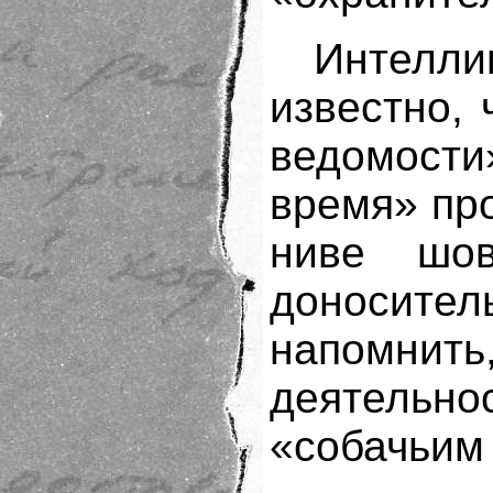
Интелл
известно, 
ведомост
время» пр
ниве шов
доносите
напомнить
деятельно
«собачьим 