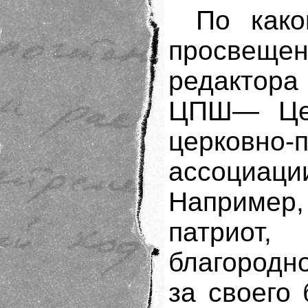
По како
просвещен
редактора
ЦПШ— Цен
церковно-
ассоциаци
Например
патриот,
благородн
за своего 