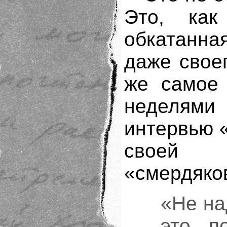
Это, как
обкатанн
даже свое
же самое 
неделями
интервью 
своей
«смердяко
«Не на
это по