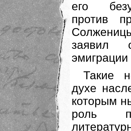
его безу
против пр
Солжениц
заявил 
эмиграции 
Такие 
духе насл
которым н
роль пр
литературн