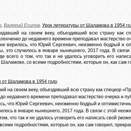
о
,
Валерий Есипов
,
Урок литературы от Шаламова в 1954 го
идавший на своем веку, объездивший всю страну как с
пенченко до недавнего времени преподавал мастерство оче
 не верилось, что Юрий Сергеевич, неизменно бодрый и оп
вы, это случилось в январе нынешнего, 2017 года. В связ
е всего о том, что так и не удалось уговорить его напис
Шаламове, со всеми подробностями, которые он, как сам г
 от Шаламова в 1954 году
ий на своем веку, объездивший всю страну как спецкор «П
до недавнего времени преподавал мастерство очерка и пуб
сь, что Юрий Сергеевич, неизменно бодрый и оптимистичный 
училось в январе нынешнего, 2017 года. В связи с этой не
том, что так и не удалось уговорить его написать свой (мо
всеми подробностями, которые он, как сам говорил, прекра