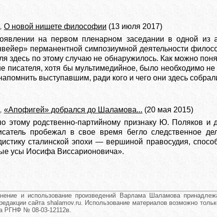
,
О новой нищете философии
(13 июля 2017)
оявлении на первом пленарном заседании в одной из 
вейер» перманентной симпозиумной деятельности философо
ля здесь по этому случаю не обнаружилось. Как можно пон
е писателя, хотя бы мультимедийное, было необходимо не 
 напомнить выступавшим, ради кого и чего они здесь собрал
,
«Апофигей» добрался до Шаламова...
(20 мая 2015)
по этому родственно-партийному признаку Ю. Поляков и 
исатель пробежал в свое время бегло следственное де
дистику сталинской эпохи — вершиной правосудия, спосо
ые усы Иосифа Виссарионовича».
анение и использование произведений Варлама Шаламова принадлежа
редакции сайта shalamov.ru. Использование материалов возможно тольк
нта РГНФ № 08-03-12112в.