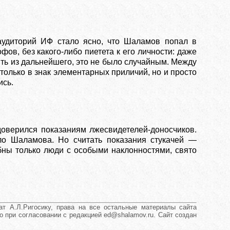
аудиторий ИФ стало ясно, что Шаламов попал в
в, без какого-либо пиетета к его личности: даже
ять из дальнейшего, это не было случайным. Между
только в знак элементарных приличий, но и просто
ись.
доверился показаниям лжесвидетелей-доносчиков.
ло Шаламова. Но считать показания стукачей —
бны только люди с особыми наклонностями, свято
т А.Л.Ригосику, права на все остальные материалы сайта
о при согласовании с редакцией ed@shalamov.ru. Сайт создан