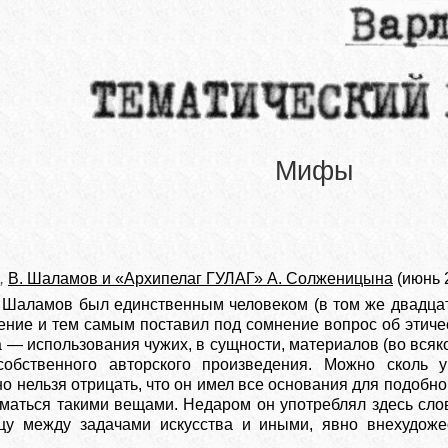
Мифы
,
В. Шаламов и «Архипелаг ГУЛАГ» А. Солженицына
(июнь 
 Шаламов был единственным человеком (в том же двадцато
ение и тем самым поставил под сомнение вопрос об этиче
 — использования чужих, в сущности, материалов (во всяк
собственного авторского произведения. Можно сколь
о нельзя отрицать, что он имел все основания для подобно
иматься такими вещами. Недаром он употреблял здесь сло
цу между задачами искусства и иными, явно внехудоже