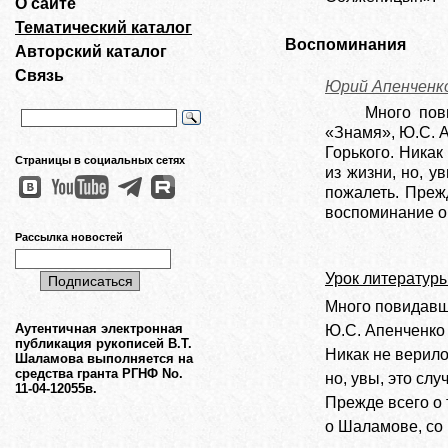
О сайте
Тематический каталог
Воспоминания
Авторский каталог
Связь
Юрий Апенченк
Много пов
«Знамя», Ю.С. А
Горького. Никак
Страницы в социальных сетях
из жизни, но, у
пожалеть. Прежд
воспоминание о 
Рассылка новостей
Урок литературы
Много повидавш
Аутентичная электронная
Ю.С. Апенченко 
публикация рукописей В.Т.
Никак не верило
Шаламова выполняется на
средства гранта РГНФ No.
но, увы, это сл
11-04-12055в.
Прежде всего о 
о Шаламове, со 