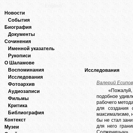
English
Новости
События
Биография
Документы
Сочинения
Именной указатель
Рукописи
О Шаламове
Воспоминания
Исследования
Исследования
Валерий Есипов
Фотоархив
«Пожалуй,
Аудиозаписи
подобное удивл
Фильмы
рабочего метода
Критика
для создания 
Библиография
максимализме, н
Контекст
бы не стал зан
для него грани
Музеи
Солженицын».