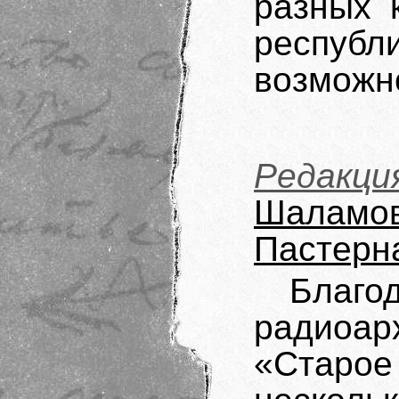
разных 
респуб
возможно
Редакци
Шаламо
Пастерна
Благо
радиоа
«Старо