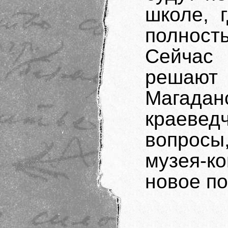
школе, 
полност
Сейчас 
решаю
Магад
краевед
вопросы
музея-
новое п