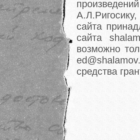
произведени
А.Л.Ригосику
сайта принад
сайта shalam
возможно тол
ed@shalamov.
средства гра