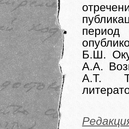
отреч
публик
перио
опублик
Б.Ш. Ок
А.А. Воз
А.Т. Т
литерат
Редакц