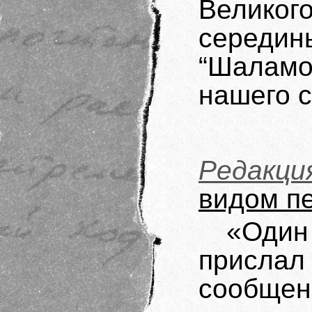
Великог
середин
“Шаламо
нашего с
Редакци
видом п
«Один
присл
сообщен