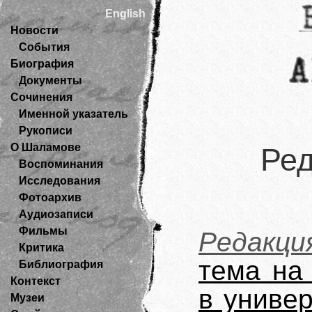
English
Новости
События
Биография
Документы
Сочинения
Именной указатель
Рукописи
О Шаламове
Ред
Воспоминания
Исследования
Фотоархив
Аудиозаписи
Фильмы
Редакци
Критика
тема на
Библиография
Контекст
в универ
Музеи