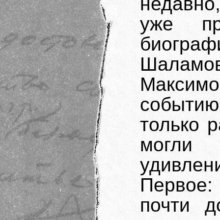
недавно
уже пр
биограф
Шаламов
Максимо
событию
только р
могли
удивле
Первое:
почти д