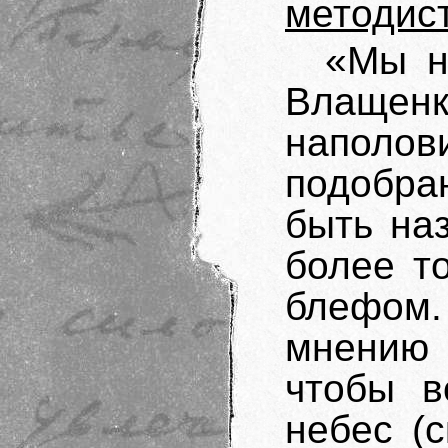
методис
«Мы н
Влащен
наполов
подобра
быть на
более т
блефом.
мнению
чтобы в
небес (