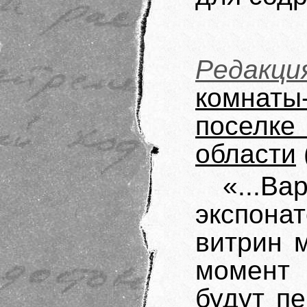
Редакци
комнат
поселк
области
«...
экспона
витрин 
момент
будут п