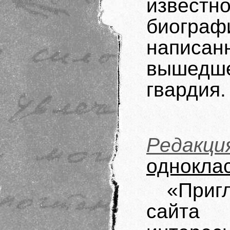
известн
биограф
написан
вышедше
гвардия.
Редакц
однокла
«Приг
сайта