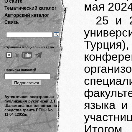
О сайте
мая 2024
Тематический каталог
Авторский каталог
25 и 
Связь
универ
Турци
Страницы в социальных сетях
конфер
органи
Рассылка новостей
специа
факуль
Аутентичная электронная
языка и
публикация рукописей В.Т.
Шаламова выполняется на
средства гранта РГНФ No.
участни
11-04-12055в.
Итогом 