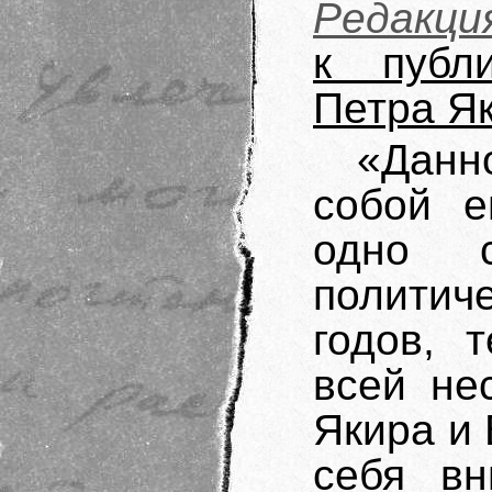
Редакци
к публ
Петра Я
«Данн
собой 
одно с
политич
годов, 
всей не
Якира и
себя в