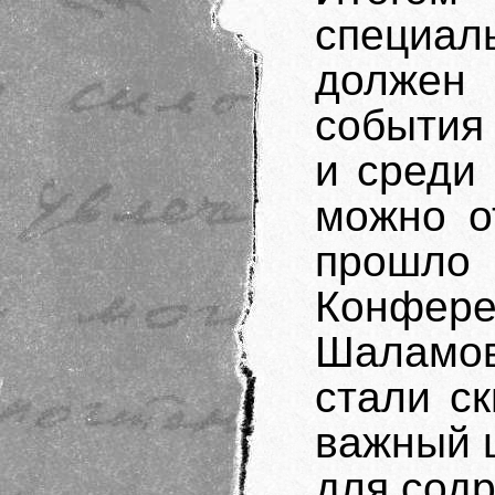
специа
должен 
события 
и среди
можно о
прошло 
Конфер
Шаламо
стали с
важный ш
для содр