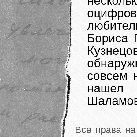
неско
оцифро
любите
Бориса 
Кузнец
обнаруж
совсем 
нашел 
Шаламо
Все права на