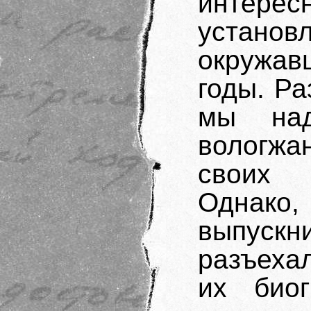
интер
устано
окружав
годы. Ра
мы над
вологжа
своих 
Однако,
выпус
разъехал
их био