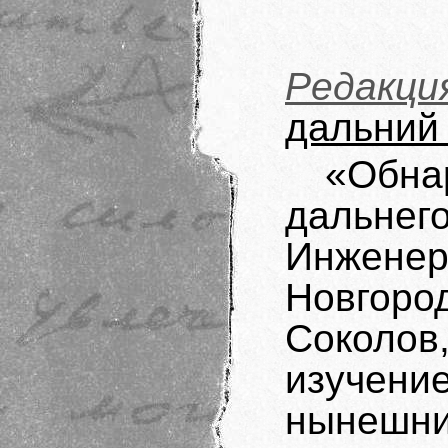
Редакци
дальний
«Обна
дальне
Инженер
Новгор
Соколов
изучен
нынешни