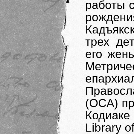
работы 
рождени
Кадъякс
трех де
его жен
Метрич
епар
Правос
(OCA) п
Кодиаке
Library o