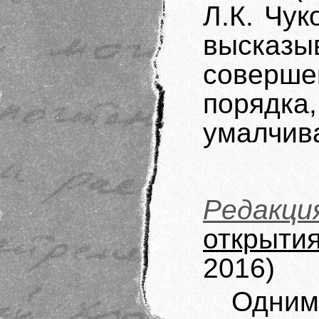
Л.К. Чук
высказ
соверш
поряд
умалчив
Редакци
открыти
2016)
Одни